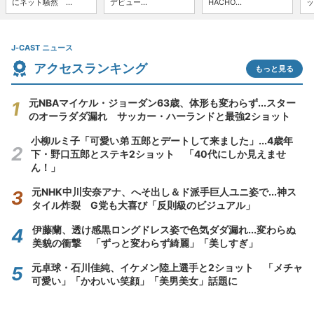
にネット騒然 ...
デビュー...
HACHO...
ッ
J-CAST ニュース
アクセスランキング
もっと見る
元NBAマイケル・ジョーダン63歳、体形も変わらず...スター
のオーラダダ漏れ サッカー・ハーランドと最強2ショット
小柳ルミ子「可愛い弟 五郎とデートして来ました」...4歳年
下・野口五郎とステキ2ショット 「40代にしか見えませ
ん！」
元NHK中川安奈アナ、へそ出し＆ド派手巨人ユニ姿で...神ス
タイル炸裂 G党も大喜び「反則級のビジュアル」
伊藤蘭、透け感黒ロングドレス姿で色気ダダ漏れ...変わらぬ
美貌の衝撃 「ずっと変わらず綺麗」「美しすぎ」
元卓球・石川佳純、イケメン陸上選手と2ショット 「メチャ
可愛い」「かわいい笑顔」「美男美女」話題に