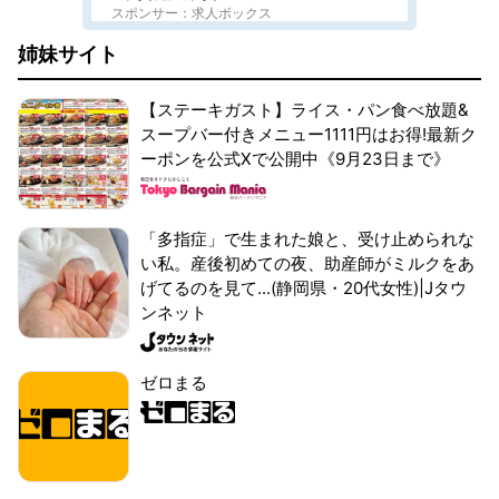
スポンサー：求人ボックス
姉妹サイト
【ステーキガスト】ライス・パン食べ放題&
スープバー付きメニュー1111円はお得!最新ク
ーポンを公式Xで公開中《9月23日まで》
「多指症」で生まれた娘と、受け止められな
い私。産後初めての夜、助産師がミルクをあ
げてるのを見て...(静岡県・20代女性)|Jタウ
ンネット
ゼロまる