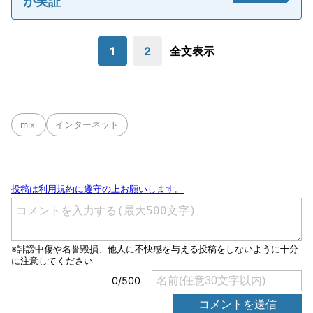
が実証
1
2
全文表示
mixi
インターネット