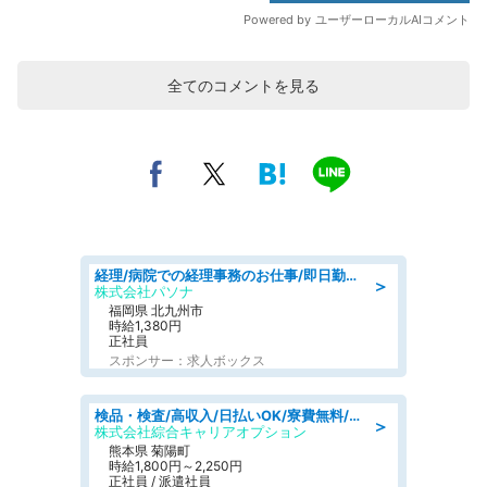
全てのコメントを見る
経理/病院での経理事務のお仕事/即日勤務可/車通勤可/経理/一般事務
＞
株式会社パソナ
福岡県 北九州市
時給1,380円
正社員
スポンサー：求人ボックス
検品・検査/高収入/日払いOK/寮費無料/日勤/20・30・40代活躍中
＞
株式会社綜合キャリアオプション
熊本県 菊陽町
時給1,800円～2,250円
正社員 / 派遣社員