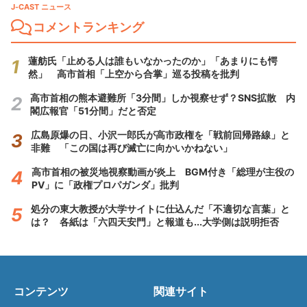
J-CAST ニュース
コメントランキング
蓮舫氏「止める人は誰もいなかったのか」「あまりにも愕
然」 高市首相「上空から合掌」巡る投稿を批判
高市首相の熊本避難所「3分間」しか視察せず？SNS拡散 内
閣広報官「51分間」だと否定
広島原爆の日、小沢一郎氏が高市政権を「戦前回帰路線」と
非難 「この国は再び滅亡に向かいかねない」
高市首相の被災地視察動画が炎上 BGM付き「総理が主役の
PV」に「政権プロパガンダ」批判
処分の東大教授が大学サイトに仕込んだ「不適切な言葉」と
は？ 各紙は「六四天安門」と報道も...大学側は説明拒否
コンテンツ
関連サイト