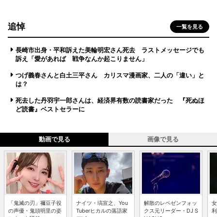
追悼
一覧を見る
長崎市出身・平和訴えた美輪明宏さん死去 ラストメッセージでも
訴え「愛があれば 戦争なんか起こりません」
つげ義春さんと白土三平さん カリスマ漫画家、二人の「違い」と
は？
死去した丹羽宇一郎さんは、経済界有数の読書家だった 『死ぬほ
ど読書』ベストセラーに
動画で見る
画像で見る
「鬼滅の刃」禰豆子役
ナイツ・塙宣之、You
解散のレペゼンフォッ
女
の声優・鬼頭明里の姿
Tuberヒカルの落語家
クス元リーダー・DJ S
利