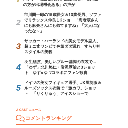
の方が出場機会ある」の声が
市川團十郎の15歳長女＆13歳長男、ソファ
でリラックス仲良し2ショ 「海老蔵さん
にも麻央さんにも似てますね」「大人にな
ったな～」
サッカー・ハーランドの美女モデル恋人、
超ミニ丈ワンピで色気ダダ漏れ すらり神
スタイルの美貌
羽生結弦、美しいブルー基調の衣装で...
「ゆず」北川悠仁・岩沢厚治と3ショッ
ト ゆず×ゆづコラボにファン歓喜
ドイツの美女フィギュア選手、JK風制服＆
ルーズソックス衣装で「激カワ」ショッ
ト 「りくりゅう」アイスショーで
J-CAST ニュース
コメントランキング