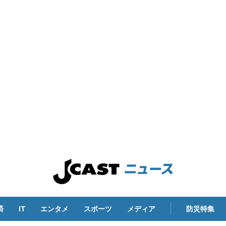
済
IT
エンタメ
スポーツ
メディア
防災特集