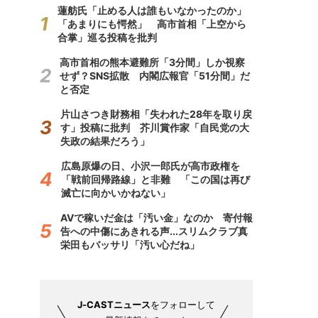
蓮舫氏「止める人は誰もいなかったのか」
「あまりにも愕然」 高市首相「上空から
合掌」巡る投稿を批判
高市首相の熊本避難所「3分間」しか視察
せず？SNS拡散 内閣広報官「51分間」だ
と否定
片山さつき財務相「失われた28年を取り戻
す」投稿に批判 芥川賞作家「自民党の大
失政の結果だろう」
広島原爆の日、小沢一郎氏が高市政権を
「戦前回帰路線」と非難 「この国は再び
滅亡に向かいかねない」
AVで稼いだ金は「汚い金」なのか 寄付報
告への中傷にあきれる声...スリムクラブ真
栄田もバッサリ「汚い心だね」
J-CASTニュース
をフォローして