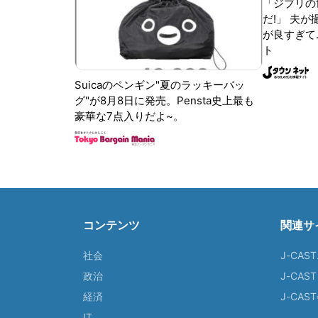
「ジブリの
だ!」 夫
が良すぎて.
ト
Suicaのペンギン"夏のラッキーバッ
グ"が8月8日に発売。Pensta史上最も
豪華な7点入りだよ~。
コンテンツ
関連サ
社会
J-CAS
政治
J-CAS
経済
J-CA
IT