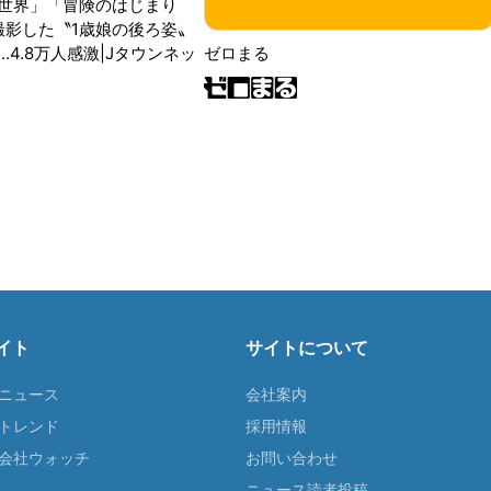
世界」「冒険のはじまり
が撮影した〝1歳娘の後ろ姿〟
ゼロまる
..4.8万人感激|Jタウンネッ
イト
サイトについて
Tニュース
会社案内
Tトレンド
採用情報
ST会社ウォッチ
お問い合わせ
ニュース読者投稿