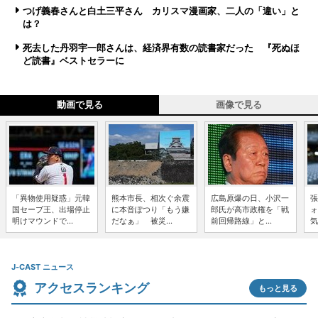
つげ義春さんと白土三平さん カリスマ漫画家、二人の「違い」と
は？
死去した丹羽宇一郎さんは、経済界有数の読書家だった 『死ぬほ
ど読書』ベストセラーに
動画で見る
画像で見る
「異物使用疑惑」元韓
熊本市長、相次ぐ余震
広島原爆の日、小沢一
張
国セーブ王、出場停止
に本音ぽつり「もう嫌
郎氏が高市政権を「戦
ォ
明けマウンドで...
だなぁ」 被災...
前回帰路線」と...
気
J-CAST ニュース
アクセスランキング
もっと見る