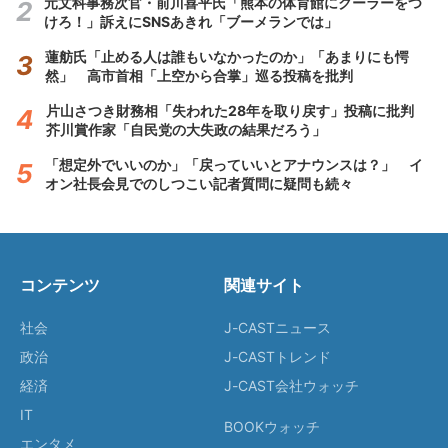
元文科事務次官・前川喜平氏「熊本の体育館にクーラーをつ
けろ！」訴えにSNSあきれ「ブーメランでは」
蓮舫氏「止める人は誰もいなかったのか」「あまりにも愕
然」 高市首相「上空から合掌」巡る投稿を批判
片山さつき財務相「失われた28年を取り戻す」投稿に批判
芥川賞作家「自民党の大失政の結果だろう」
「想定外でいいのか」「戻っていいとアナウンスは？」 イ
オン社長会見でのしつこい記者質問に疑問も続々
コンテンツ
関連サイト
社会
J-CASTニュース
政治
J-CASTトレンド
経済
J-CAST会社ウォッチ
IT
BOOKウォッチ
エンタメ