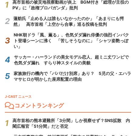
高市首相の被災地視察動画が炎上 BGM付き「総理が主役の
PV」に「政権プロパガンダ」批判
蓮舫氏「止める人は誰もいなかったのか」「あまりにも愕
然」 高市首相「上空から合掌」巡る投稿を批判
NHK朝ドラ「風、薫る」、色気ダダ漏れ俳優の強烈インパク
ト登場シーンに沸く 「苦しそうなのに」「シャツ姿艶っぽ
い」
サッカー・ハーランドの美女モデル恋人、超ミニ丈ワンピで
色気ダダ漏れ すらり神スタイルの美貌
家族旅行の機内で「パパだけ別席」あり？ 5児の父・エハラ
マサヒロが明かした座席配置の理由
J-CAST ニュース
コメントランキング
高市首相の熊本避難所「3分間」しか視察せず？SNS拡散 内
閣広報官「51分間」だと否定