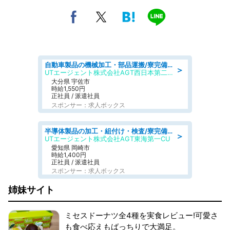
自動車製品の機械加工・部品運搬/寮完備/日払い/工場・製造
＞
UTエージェント株式会社AGT西日本第二CU
大分県 宇佐市
時給1,550円
正社員 / 派遣社員
スポンサー：求人ボックス
半導体製品の加工・組付け・検査/寮完備/日勤/日払い/工場・製造
＞
UTエージェント株式会社AGT東海第一CU
愛知県 岡崎市
時給1,400円
正社員 / 派遣社員
スポンサー：求人ボックス
姉妹サイト
ミセスドーナツ全4種を実食レビュー!可愛さ
も食べ応えもばっちりで大満足。