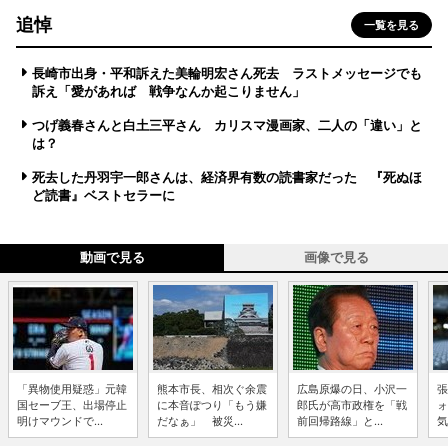
追悼
一覧を見る
長崎市出身・平和訴えた美輪明宏さん死去 ラストメッセージでも
訴え「愛があれば 戦争なんか起こりません」
つげ義春さんと白土三平さん カリスマ漫画家、二人の「違い」と
は？
死去した丹羽宇一郎さんは、経済界有数の読書家だった 『死ぬほ
ど読書』ベストセラーに
動画で見る
画像で見る
「異物使用疑惑」元韓
熊本市長、相次ぐ余震
広島原爆の日、小沢一
張
国セーブ王、出場停止
に本音ぽつり「もう嫌
郎氏が高市政権を「戦
ォ
明けマウンドで...
だなぁ」 被災...
前回帰路線」と...
気