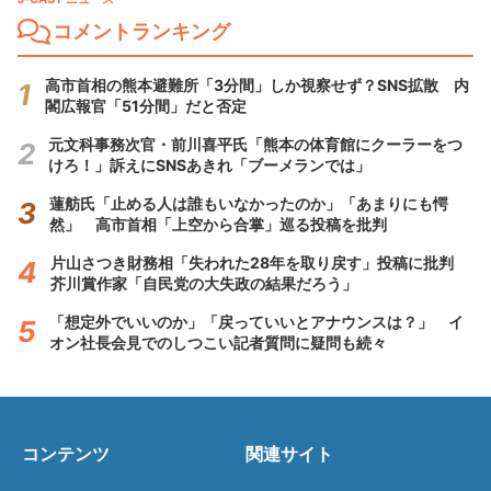
コメントランキング
高市首相の熊本避難所「3分間」しか視察せず？SNS拡散 内
閣広報官「51分間」だと否定
元文科事務次官・前川喜平氏「熊本の体育館にクーラーをつ
けろ！」訴えにSNSあきれ「ブーメランでは」
蓮舫氏「止める人は誰もいなかったのか」「あまりにも愕
然」 高市首相「上空から合掌」巡る投稿を批判
片山さつき財務相「失われた28年を取り戻す」投稿に批判
芥川賞作家「自民党の大失政の結果だろう」
「想定外でいいのか」「戻っていいとアナウンスは？」 イ
オン社長会見でのしつこい記者質問に疑問も続々
コンテンツ
関連サイト