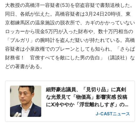
大教授の高橋洋一容疑者(53)を窃盗容疑で書類送検した。
同日、各紙が伝えた。高橋容疑者は3月24日20時頃、東
京都練馬区の温泉施設の脱衣所で、カギのかかっていない
ロッカーから現金5万円が入った財布や、数十万円相当の
「ブルガリ」の腕時計を盗んだ疑いが持たれている。高橋
容疑者は小泉政権でのブレーンとしても知られ、「さらば
財務省！ 官僚すべてを敵にした男の告白」（講談社）な
どの著書がある。
細野豪志議員、「見切り品」に真剣
な光景見て「物価高」影響実感 投稿
にX冷ややか「浮世離れしすぎ」の声
も
J-CASTニュース