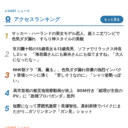
J-CAST ニュース
アクセスランキング
もっと見る
サッカー・ハーランドの美女モデル恋人、超ミニ丈ワンピで
色気ダダ漏れ すらり神スタイルの美貌
市川團十郎の15歳長女＆13歳長男、ソファでリラックス仲良
し2ショ 「海老蔵さんにも麻央さんにも似てますね」「大人
になったな～」
NHK朝ドラ「風、薫る」、色気ダダ漏れ俳優の強烈インパク
ト登場シーンに沸く 「苦しそうなのに」「シャツ姿艶っぽ
い」
高市首相の被災地視察動画が炎上 BGM付き「総理が主役の
PV」に「政権プロパガンダ」批判
短髪になって雰囲気激変！長瀬智也、真剣表情でバイクにま
たがり...ガソリンタンク「ガン見」ショット
J-CAST ニュース