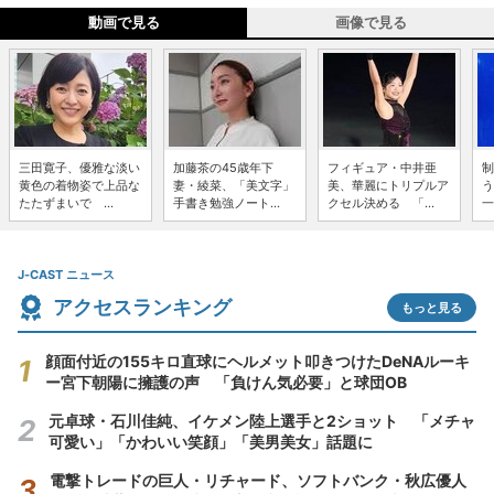
動画で見る
画像で見る
三田寛子、優雅な淡い
加藤茶の45歳年下
フィギュア・中井亜
制
黄色の着物姿で上品な
妻・綾菜、「美文字」
美、華麗にトリプルア
う
たたずまいで ...
手書き勉強ノート...
クセル決める 「...
一
J-CAST ニュース
アクセスランキング
もっと見る
顔面付近の155キロ直球にヘルメット叩きつけたDeNAルーキ
ー宮下朝陽に擁護の声 「負けん気必要」と球団OB
元卓球・石川佳純、イケメン陸上選手と2ショット 「メチャ
可愛い」「かわいい笑顔」「美男美女」話題に
電撃トレードの巨人・リチャード、ソフトバンク・秋広優人