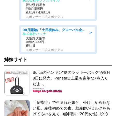
株式会社テクノスマイル
愛知県 西尾市
時給1,800円
正社員 / 派遣社員
スポンサー：求人ボックス
09月開始/「土日祝休み」グローバル企業での産業保健のお仕事/保健師/高時給/残業なし/服装自由
＞
株式会社パソナ
大阪府 大阪市
時給2,300円
正社員
スポンサー：求人ボックス
姉妹サイト
Suicaのペンギン"夏のラッキーバッグ"が8月
8日に発売。Pensta史上最も豪華な7点入り
だよ~。
「多指症」で生まれた娘と、受け止められな
い私。産後初めての夜、助産師がミルクをあ
げてるのを見て...(静岡県・20代女性)|Jタウ