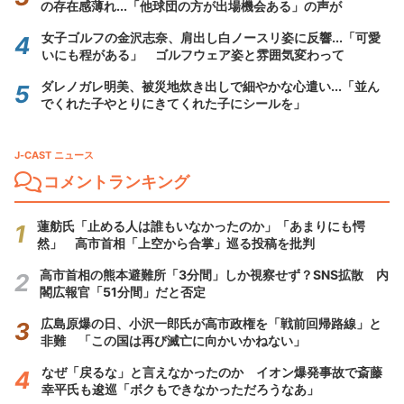
の存在感薄れ...「他球団の方が出場機会ある」の声が
女子ゴルフの金沢志奈、肩出し白ノースリ姿に反響...「可愛
いにも程がある」 ゴルフウェア姿と雰囲気変わって
ダレノガレ明美、被災地炊き出しで細やかな心遣い...「並ん
でくれた子やとりにきてくれた子にシールを」
J-CAST ニュース
コメントランキング
蓮舫氏「止める人は誰もいなかったのか」「あまりにも愕
然」 高市首相「上空から合掌」巡る投稿を批判
高市首相の熊本避難所「3分間」しか視察せず？SNS拡散 内
閣広報官「51分間」だと否定
広島原爆の日、小沢一郎氏が高市政権を「戦前回帰路線」と
非難 「この国は再び滅亡に向かいかねない」
なぜ「戻るな」と言えなかったのか イオン爆発事故で斎藤
幸平氏も逡巡「ボクもできなかっただろうなあ」