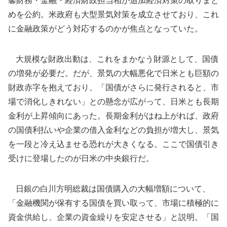
馨財務・金融・経済財政担当相が追加経済対策の取りまと
めを公約。米政府も大型景気対策を成立させており、これ
に金融政策がどう対応するのかが焦点となっていた。
大規模な財政出動は、これをまかなう財源として、国債
の増発が必要だ。だが、景気の大幅悪化で日米とも巨額の
財政赤字を抱えており、「国債がさらに発行されると、市
場で消化しきれない」との懸念が広がって、日米とも長期
金利が上昇傾向にあった。長期金利がはね上がれば、政府
の国債利払いや企業の借入金利などの負担が増大し、景気
を一段と冷え込ませる恐れが大きくなる。ここで国債引き
受けに登場したのが日米の中央銀行だ。
日銀の白川方明総裁は国債購入の大幅増額について、
「金融機関が保有する国債を買い取って、市場に積極的に
資金供給し、企業の資金繰りを安定させる」と説明。「国