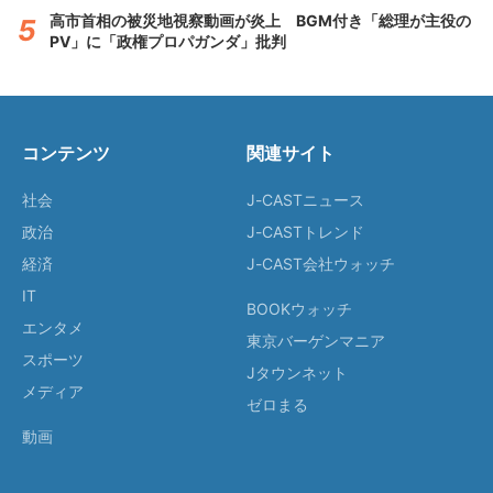
高市首相の被災地視察動画が炎上 BGM付き「総理が主役の
PV」に「政権プロパガンダ」批判
コンテンツ
関連サイト
社会
J-CASTニュース
政治
J-CASTトレンド
経済
J-CAST会社ウォッチ
IT
BOOKウォッチ
エンタメ
東京バーゲンマニア
スポーツ
Jタウンネット
メディア
ゼロまる
動画