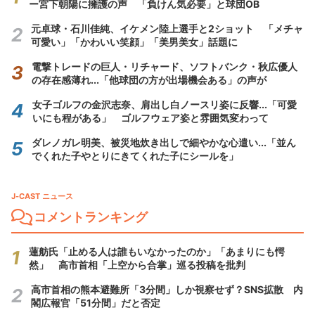
ー宮下朝陽に擁護の声 「負けん気必要」と球団OB
元卓球・石川佳純、イケメン陸上選手と2ショット 「メチャ
可愛い」「かわいい笑顔」「美男美女」話題に
電撃トレードの巨人・リチャード、ソフトバンク・秋広優人
の存在感薄れ...「他球団の方が出場機会ある」の声が
女子ゴルフの金沢志奈、肩出し白ノースリ姿に反響...「可愛
いにも程がある」 ゴルフウェア姿と雰囲気変わって
ダレノガレ明美、被災地炊き出しで細やかな心遣い...「並ん
でくれた子やとりにきてくれた子にシールを」
J-CAST ニュース
コメントランキング
蓮舫氏「止める人は誰もいなかったのか」「あまりにも愕
然」 高市首相「上空から合掌」巡る投稿を批判
高市首相の熊本避難所「3分間」しか視察せず？SNS拡散 内
閣広報官「51分間」だと否定