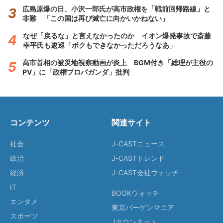
広島原爆の日、小沢一郎氏が高市政権を「戦前回帰路線」と
非難 「この国は再び滅亡に向かいかねない」
なぜ「戻るな」と言えなかったのか イオン爆発事故で斎藤
幸平氏も逡巡「ボクもできなかっただろうなあ」
高市首相の被災地視察動画が炎上 BGM付き「総理が主役の
PV」に「政権プロパガンダ」批判
コンテンツ
関連サイト
社会
J-CASTニュース
政治
J-CASTトレンド
経済
J-CAST会社ウォッチ
IT
BOOKウォッチ
エンタメ
東京バーゲンマニア
スポーツ
Jタウンネット