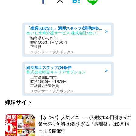
「残業ほぼなし」調理スタッフ/調理師免許必須/正職員/日勤のみ/住宅型有料老人ホーム
＞
めいじ永寿介護サービス 株式会社/めいじ永寿介護サービスセンター
福島県 いわき市
時給1,033円～1,100円
正社員
スポンサー：求人ボックス
組立加工スタッフ/好条件
＞
株式会社綜合キャリアオプション
三重県 四日市市
時給1,500円～1,875円
正社員 / 派遣社員
スポンサー：求人ボックス
姉妹サイト
【かつや】人気メニューが税抜150円引き&ご
飯大盛り無料!お得すぎる「感謝祭」は8月14
日まで開催中。