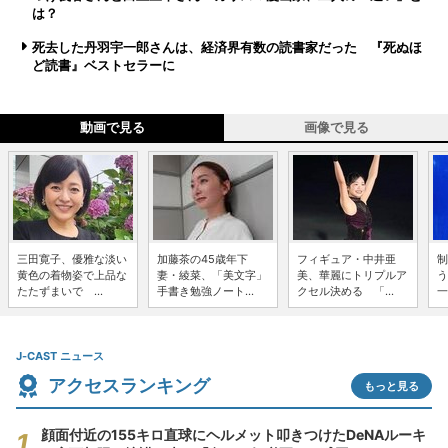
は？
死去した丹羽宇一郎さんは、経済界有数の読書家だった 『死ぬほ
ど読書』ベストセラーに
動画で見る
画像で見る
三田寛子、優雅な淡い
加藤茶の45歳年下
フィギュア・中井亜
制
黄色の着物姿で上品な
妻・綾菜、「美文字」
美、華麗にトリプルア
う
たたずまいで ...
手書き勉強ノート...
クセル決める 「...
一
J-CAST ニュース
アクセスランキング
もっと見る
顔面付近の155キロ直球にヘルメット叩きつけたDeNAルーキ