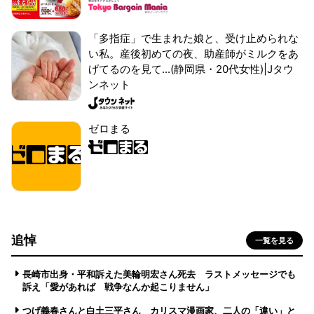
「多指症」で生まれた娘と、受け止められな
い私。産後初めての夜、助産師がミルクをあ
げてるのを見て...(静岡県・20代女性)|Jタウ
ンネット
ゼロまる
追悼
一覧を見る
長崎市出身・平和訴えた美輪明宏さん死去 ラストメッセージでも
訴え「愛があれば 戦争なんか起こりません」
つげ義春さんと白土三平さん カリスマ漫画家、二人の「違い」と