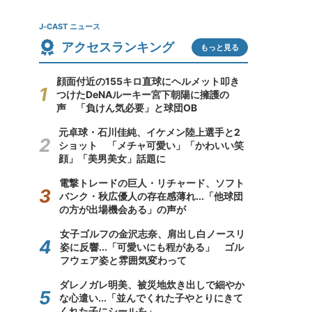
J-CAST ニュース
アクセスランキング
もっと見る
顔面付近の155キロ直球にヘルメット叩き
つけたDeNAルーキー宮下朝陽に擁護の
声 「負けん気必要」と球団OB
元卓球・石川佳純、イケメン陸上選手と2
ショット 「メチャ可愛い」「かわいい笑
顔」「美男美女」話題に
電撃トレードの巨人・リチャード、ソフト
バンク・秋広優人の存在感薄れ...「他球団
の方が出場機会ある」の声が
女子ゴルフの金沢志奈、肩出し白ノースリ
姿に反響...「可愛いにも程がある」 ゴル
フウェア姿と雰囲気変わって
ダレノガレ明美、被災地炊き出しで細やか
な心遣い...「並んでくれた子やとりにきて
くれた子にシールを」