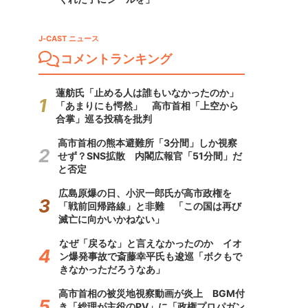
J-CAST ニュース
コメントランキング
蓮舫氏「止める人は誰もいなかったのか」
「あまりにも愕然」 高市首相「上空から
合掌」巡る投稿を批判
高市首相の熊本避難所「3分間」しか視察
せず？SNS拡散 内閣広報官「51分間」だ
と否定
広島原爆の日、小沢一郎氏が高市政権を
「戦前回帰路線」と非難 「この国は再び
滅亡に向かいかねない」
なぜ「戻るな」と言えなかったのか イオ
ン爆発事故で斎藤幸平氏も逡巡「ボクもで
きなかっただろうなあ」
高市首相の被災地視察動画が炎上 BGM付
き「総理が主役のPV」に「政権プロパガン