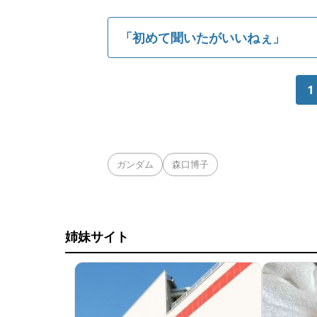
「初めて聞いたがいいねぇ」
1
ガンダム
森口博子
姉妹サイト