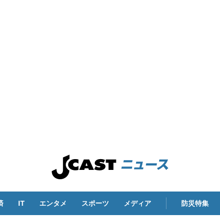
済
IT
エンタメ
スポーツ
メディア
防災特集