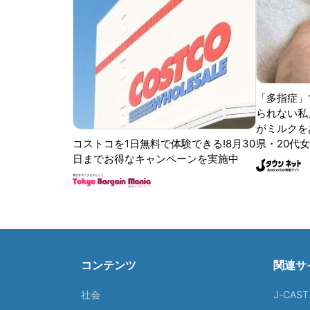
「多指症」
られない私
がミルクをあ
コストコを1日無料で体験できる!8月30
県・20代女
日までお得なキャンペーンを実施中
コンテンツ
関連サ
社会
J-CAS