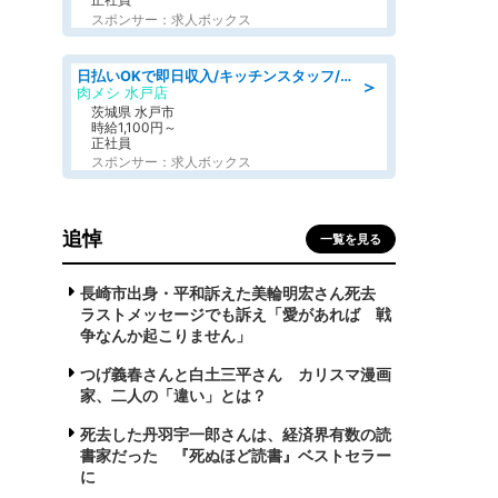
スポンサー：求人ボックス
日払いOKで即日収入/キッチンスタッフ/「原付免許必須」デリバリー業務など、自己成長可能な幅広い仕事に挑戦!髪型自由&ピアス・ネイルOK/茨城県/水戸市
＞
肉メシ 水戸店
茨城県 水戸市
時給1,100円～
正社員
スポンサー：求人ボックス
追悼
一覧を見る
長崎市出身・平和訴えた美輪明宏さん死去
ラストメッセージでも訴え「愛があれば 戦
争なんか起こりません」
つげ義春さんと白土三平さん カリスマ漫画
家、二人の「違い」とは？
死去した丹羽宇一郎さんは、経済界有数の読
書家だった 『死ぬほど読書』ベストセラー
に