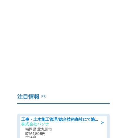
注目情報
PR
工事・土木施工管理/総合技術商社にて施工管理のお仕事/即日勤務可/車通勤可/工事・土木施工管理/生産・品質管理
＞
株式会社パソナ
福岡県 北九州市
時給1,506円
正社員