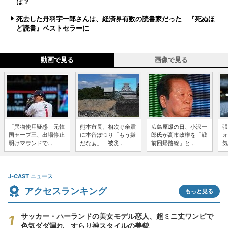
は？
死去した丹羽宇一郎さんは、経済界有数の読書家だった 『死ぬほ
ど読書』ベストセラーに
動画で見る
画像で見る
「異物使用疑惑」元韓
熊本市長、相次ぐ余震
広島原爆の日、小沢一
張
国セーブ王、出場停止
に本音ぽつり「もう嫌
郎氏が高市政権を「戦
ォ
明けマウンドで...
だなぁ」 被災...
前回帰路線」と...
気
J-CAST ニュース
アクセスランキング
もっと見る
サッカー・ハーランドの美女モデル恋人、超ミニ丈ワンピで
色気ダダ漏れ すらり神スタイルの美貌