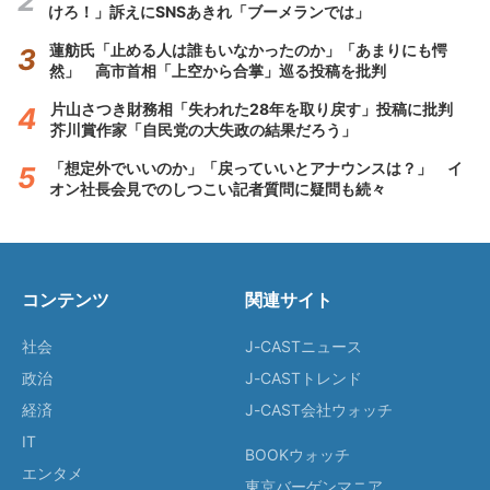
けろ！」訴えにSNSあきれ「ブーメランでは」
蓮舫氏「止める人は誰もいなかったのか」「あまりにも愕
然」 高市首相「上空から合掌」巡る投稿を批判
片山さつき財務相「失われた28年を取り戻す」投稿に批判
芥川賞作家「自民党の大失政の結果だろう」
「想定外でいいのか」「戻っていいとアナウンスは？」 イ
オン社長会見でのしつこい記者質問に疑問も続々
コンテンツ
関連サイト
社会
J-CASTニュース
政治
J-CASTトレンド
経済
J-CAST会社ウォッチ
IT
BOOKウォッチ
エンタメ
東京バーゲンマニア