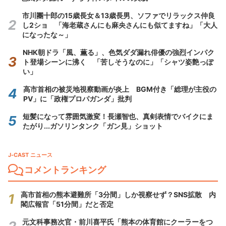
市川團十郎の15歳長女＆13歳長男、ソファでリラックス仲良
し2ショ 「海老蔵さんにも麻央さんにも似てますね」「大人
になったな～」
NHK朝ドラ「風、薫る」、色気ダダ漏れ俳優の強烈インパク
ト登場シーンに沸く 「苦しそうなのに」「シャツ姿艶っぽ
い」
高市首相の被災地視察動画が炎上 BGM付き「総理が主役の
PV」に「政権プロパガンダ」批判
短髪になって雰囲気激変！長瀬智也、真剣表情でバイクにま
たがり...ガソリンタンク「ガン見」ショット
J-CAST ニュース
コメントランキング
高市首相の熊本避難所「3分間」しか視察せず？SNS拡散 内
閣広報官「51分間」だと否定
元文科事務次官・前川喜平氏「熊本の体育館にクーラーをつ