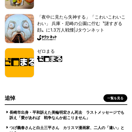
「夜中に見たら失神する」「こわいこわいこ
わい」 兵庫・尼崎の公園に佇む〝謎すぎる
顔〟に1.3万人戦慄|Jタウンネット
ゼロまる
追悼
一覧を見る
長崎市出身・平和訴えた美輪明宏さん死去 ラストメッセージでも
訴え「愛があれば 戦争なんか起こりません」
つげ義春さんと白土三平さん カリスマ漫画家、二人の「違い」と