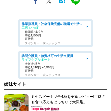
作業指導員・社会保険完備の職場で生活支援員
＞
工房 いっぽ
静岡県 浜松市
時給1,100円
正社員
スポンサー：求人ボックス
訪問介護員・無資格可の生活支援員
＞
ライフケアサポート
大阪府 堺市
時給1,310円～1,910円
正社員
スポンサー：求人ボックス
姉妹サイト
ミセスドーナツ全4種を実食レビュー!可愛さ
も食べ応えもばっちりで大満足。