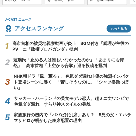
J-CAST ニュース
アクセスランキング
もっと見る
高市首相の被災地視察動画が炎上 BGM付き「総理が主役の
PV」に「政権プロパガンダ」批判
蓮舫氏「止める人は誰もいなかったのか」「あまりにも愕
然」 高市首相「上空から合掌」巡る投稿を批判
NHK朝ドラ「風、薫る」、色気ダダ漏れ俳優の強烈インパク
ト登場シーンに沸く 「苦しそうなのに」「シャツ姿艶っぽ
い」
サッカー・ハーランドの美女モデル恋人、超ミニ丈ワンピで
色気ダダ漏れ すらり神スタイルの美貌
家族旅行の機内で「パパだけ別席」あり？ 5児の父・エハラ
マサヒロが明かした座席配置の理由