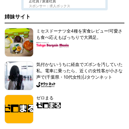
正社員 / 派遣社員
スポンサー：求人ボックス
姉妹サイト
ミセスドーナツ全4種を実食レビュー!可愛さ
も食べ応えもばっちりで大満足。
気付かないうちに経血でズボンを汚していた
私。電車に乗ったら、近くの女性客が小さな
声で(千葉県・10代女性)|Jタウンネット
ゼロまる