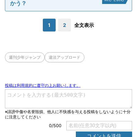
かう？
1
2
全文表示
週刊少年ジャンプ
違法アップロード