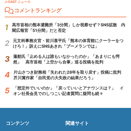
J-CAST ニュース
コメントランキング
高市首相の熊本避難所「3分間」しか視察せず？SNS拡散 内
閣広報官「51分間」だと否定
元文科事務次官・前川喜平氏「熊本の体育館にクーラーをつ
けろ！」訴えにSNSあきれ「ブーメランでは」
蓮舫氏「止める人は誰もいなかったのか」「あまりにも愕
然」 高市首相「上空から合掌」巡る投稿を批判
片山さつき財務相「失われた28年を取り戻す」投稿に批判
芥川賞作家「自民党の大失政の結果だろう」
「想定外でいいのか」「戻っていいとアナウンスは？」 イ
オン社長会見でのしつこい記者質問に疑問も続々
コンテンツ
関連サイト