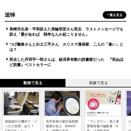
追悼
一覧を見る
長崎市出身・平和訴えた美輪明宏さん死去 ラストメッセージでも
訴え「愛があれば 戦争なんか起こりません」
つげ義春さんと白土三平さん カリスマ漫画家、二人の「違い」と
は？
死去した丹羽宇一郎さんは、経済界有数の読書家だった 『死ぬほ
ど読書』ベストセラーに
動画で見る
画像で見る
家族旅行の機内で「パ
高市首相の被災地視察
「マンガワン」第三者
コ
パだけ別席」あり？
動画が炎上 BGM付
委報告書の編集者「G
「
5児の父・エハ...
き「総理が主役...
氏」は成田卓哉...
げ