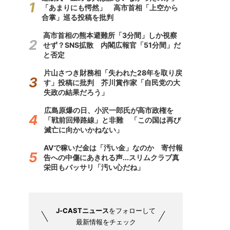
「あまりにも愕然」 高市首相「上空から
合掌」巡る投稿を批判
高市首相の熊本避難所「3分間」しか視察
せず？SNS拡散 内閣広報官「51分間」だ
と否定
片山さつき財務相「失われた28年を取り戻
す」投稿に批判 芥川賞作家「自民党の大
失政の結果だろう」
広島原爆の日、小沢一郎氏が高市政権を
「戦前回帰路線」と非難 「この国は再び
滅亡に向かいかねない」
AVで稼いだ金は「汚い金」なのか 寄付報
告への中傷にあきれる声...スリムクラブ真
栄田もバッサリ「汚い心だね」
J-CASTニュース
をフォローして
最新情報をチェック