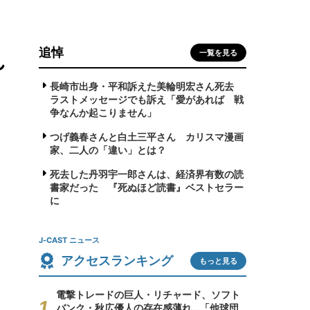
追悼
れ
一覧を見る
長崎市出身・平和訴えた美輪明宏さん死去
ラストメッセージでも訴え「愛があれば 戦
争なんか起こりません」
つげ義春さんと白土三平さん カリスマ漫画
家、二人の「違い」とは？
死去した丹羽宇一郎さんは、経済界有数の読
書家だった 『死ぬほど読書』ベストセラー
に
J-CAST ニュース
アクセスランキング
もっと見る
電撃トレードの巨人・リチャード、ソフト
バンク・秋広優人の存在感薄れ...「他球団