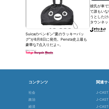
彼氏が車で
て誰もいな
うとしたけれ
タウンネッ
Suicaのペンギン"夏のラッキーバッ
グ"が8月8日に発売。Pensta史上最も
豪華な7点入りだよ~。
コンテンツ
関連サ
社会
J-CAS
政治
J-CAS
経済
J-CA