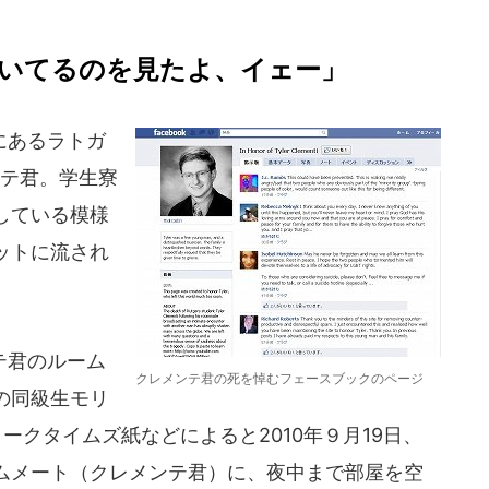
いてるのを見たよ、イェー」
にあるラトガ
ンテ君。学生寮
している模様
ットに流され
テ君のルーム
クレメンテ君の死を悼むフェースブックのページ
の同級生モリ
ークタイムズ紙などによると2010年９月19日、
ムメート（クレメンテ君）に、夜中まで部屋を空