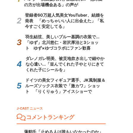
の方が出場機会ある」の声が
登録者60万超人気美女YouTuber、結婚を
発表 「めっちゃいい人に出会えた」「私
今すごく安定してる」
羽生結弦、美しいブルー基調の衣装で...
「ゆず」北川悠仁・岩沢厚治と3ショッ
ト ゆず×ゆづコラボにファン歓喜
ダレノガレ明美、被災地炊き出しで細やか
な心遣い...「並んでくれた子やとりにきて
くれた子にシールを」
ドイツの美女フィギュア選手、JK風制服＆
ルーズソックス衣装で「激カワ」ショッ
ト 「りくりゅう」アイスショーで
J-CAST ニュース
コメントランキング
蓮舫氏「止める人は誰もいなかったのか」