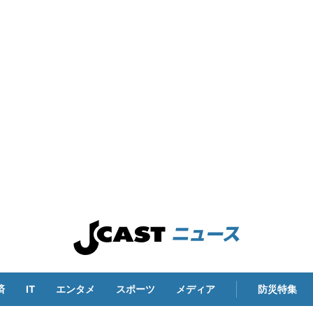
済
IT
エンタメ
スポーツ
メディア
防災特集