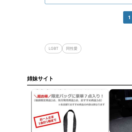
1
LGBT
同性愛
姉妹サイト