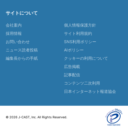
サイトについて
会社案内
個人情報保護方針
採用情報
サイト利用規約
お問い合わせ
SNS利用ポリシー
ニュース読者投稿
AIポリシー
編集長からの手紙
クッキーの利用について
広告掲載
記事配信
コンテンツ二次利用
日本インターネット報道協会
© 2026 J-CAST, Inc. All Rights Reserved.