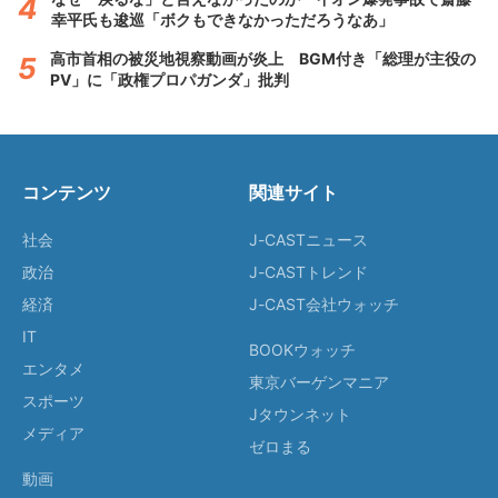
幸平氏も逡巡「ボクもできなかっただろうなあ」
高市首相の被災地視察動画が炎上 BGM付き「総理が主役の
PV」に「政権プロパガンダ」批判
コンテンツ
関連サイト
社会
J-CASTニュース
政治
J-CASTトレンド
経済
J-CAST会社ウォッチ
IT
BOOKウォッチ
エンタメ
東京バーゲンマニア
スポーツ
Jタウンネット
メディア
ゼロまる
動画