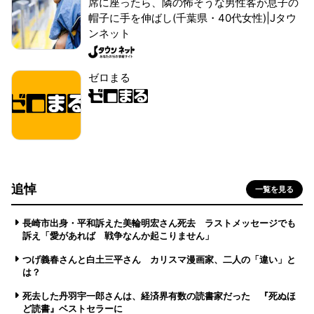
席に座ったら、隣の怖そうな男性客が息子の
帽子に手を伸ばし(千葉県・40代女性)|Jタウ
ンネット
ゼロまる
追悼
一覧を見る
長崎市出身・平和訴えた美輪明宏さん死去 ラストメッセージでも
訴え「愛があれば 戦争なんか起こりません」
つげ義春さんと白土三平さん カリスマ漫画家、二人の「違い」と
は？
死去した丹羽宇一郎さんは、経済界有数の読書家だった 『死ぬほ
ど読書』ベストセラーに