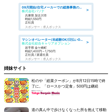
09月開始/住宅メーカーでの総務事務のお仕事/駅近/車通勤可/一般事務/人事労務
＞
株式会社パソナ
兵庫県 加古川市
時給1,550円
正社員
スポンサー：求人ボックス
マシンオペレーター/未経験OK/日払いOK/寮完備/交替制/20・30・40代活躍中
＞
株式会社綜合キャリアオプション
岩手県 金ケ崎町
時給1,400円～1,750円
正社員 / 派遣社員
スポンサー：求人ボックス
姉妹サイト
松のや「総菜クーポン」が8月12日15時で終
了に。「ロースかつ定食」500円は継続
道の真ん中で歩けなくなった所を抱えて移動