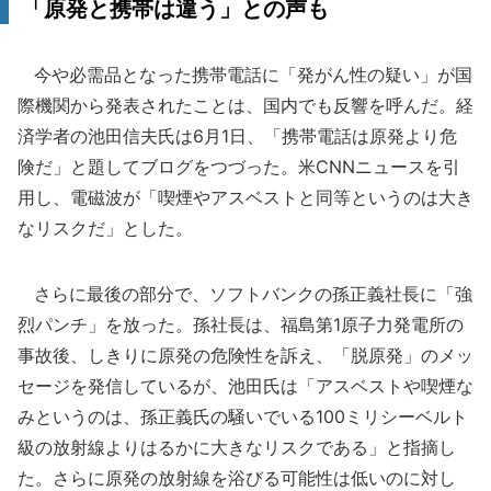
「原発と携帯は違う」との声も
今や必需品となった携帯電話に「発がん性の疑い」が国
際機関から発表されたことは、国内でも反響を呼んだ。経
済学者の池田信夫氏は6月1日、「携帯電話は原発より危
険だ」と題してブログをつづった。米CNNニュースを引
用し、電磁波が「喫煙やアスベストと同等というのは大き
なリスクだ」とした。
さらに最後の部分で、ソフトバンクの孫正義社長に「強
烈パンチ」を放った。孫社長は、福島第1原子力発電所の
事故後、しきりに原発の危険性を訴え、「脱原発」のメッ
セージを発信しているが、池田氏は「アスベストや喫煙な
みというのは、孫正義氏の騒いでいる100ミリシーベルト
級の放射線よりはるかに大きなリスクである」と指摘し
た。さらに原発の放射線を浴びる可能性は低いのに対し