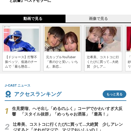
ど読書』ベストセラーに
動画で見る
画像で見る
【ドジャース】打撃不
元カップルYouTuber
辻希美、コストコに行
「
振ベッツ、低迷のチー
「夜のひと笑い」いち
くたびに買って...大絶
紗
ムで「最も懸念...
え、新恋...
賛 少しア...
リ
J-CAST ニュース
アクセスランキング
もっと見る
生見愛瑠、へそ出し「めるのふく」コーデでかわいすぎ大反
響 「スタイル抜群」「めっちゃお洒落」「最高！」
辻希美、コストコに行くたびに買って...大絶賛 少しアレン
ジすると「それがマジで、マジでおいしいの！」