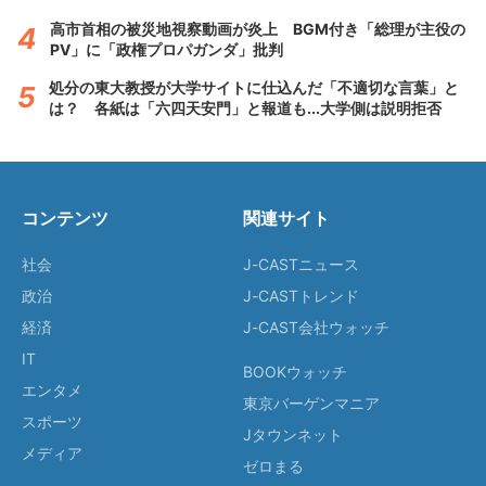
高市首相の被災地視察動画が炎上 BGM付き「総理が主役の
PV」に「政権プロパガンダ」批判
処分の東大教授が大学サイトに仕込んだ「不適切な言葉」と
は？ 各紙は「六四天安門」と報道も...大学側は説明拒否
コンテンツ
関連サイト
社会
J-CASTニュース
政治
J-CASTトレンド
経済
J-CAST会社ウォッチ
IT
BOOKウォッチ
エンタメ
東京バーゲンマニア
スポーツ
Jタウンネット
メディア
ゼロまる