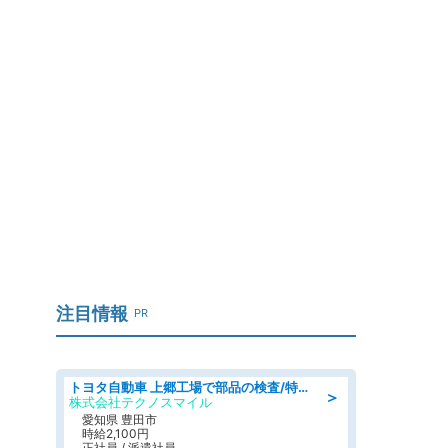
注目情報
PR
トヨタ自動車 上郷工場で部品の検査/特典168万/tutumi
＞
株式会社テクノスマイル
愛知県 豊田市
時給2,100円
正社員 / 派遣社員