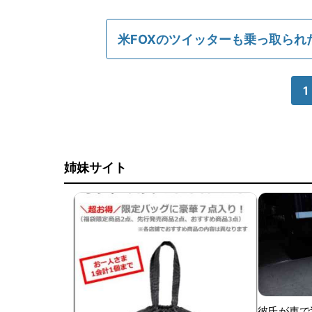
米FOXのツイッターも乗っ取られ
1
姉妹サイト
彼氏が車で