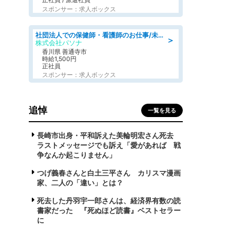
スポンサー：求人ボックス
社団法人での保健師・看護師のお仕事/未経験OK/要資格:普通免許、保健師、正看護師
＞
株式会社パソナ
香川県 善通寺市
時給1,500円
正社員
スポンサー：求人ボックス
追悼
一覧を見る
長崎市出身・平和訴えた美輪明宏さん死去
ラストメッセージでも訴え「愛があれば 戦
争なんか起こりません」
つげ義春さんと白土三平さん カリスマ漫画
家、二人の「違い」とは？
死去した丹羽宇一郎さんは、経済界有数の読
書家だった 『死ぬほど読書』ベストセラー
に