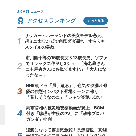
J-CAST ニュース
アクセスランキング
もっと見る
サッカー・ハーランドの美女モデル恋人、
超ミニ丈ワンピで色気ダダ漏れ すらり神
スタイルの美貌
市川團十郎の15歳長女＆13歳長男、ソファ
でリラックス仲良し2ショ 「海老蔵さん
にも麻央さんにも似てますね」「大人にな
ったな～」
NHK朝ドラ「風、薫る」、色気ダダ漏れ俳
優の強烈インパクト登場シーンに沸く
「苦しそうなのに」「シャツ姿艶っぽい」
高市首相の被災地視察動画が炎上 BGM
付き「総理が主役のPV」に「政権プロパ
ガンダ」批判
短髪になって雰囲気激変！長瀬智也、真剣
表情でバイクにまたがり...ガソリンタンク