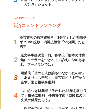
「ガン見」ショット
J-CAST ニュース
コメントランキング
高市首相の熊本避難所「3分間」しか視察せ
ず？SNS拡散 内閣広報官「51分間」だと
否定
元文科事務次官・前川喜平氏「熊本の体育
館にクーラーをつけろ！」訴えにSNSあき
れ「ブーメランでは」
蓮舫氏「止める人は誰もいなかったのか」
「あまりにも愕然」 高市首相「上空から
合掌」巡る投稿を批判
片山さつき財務相「失われた28年を取り戻
す」投稿に批判 芥川賞作家「自民党の大
失政の結果だろう」
「想定外でいいのか」「戻っていいとアナ