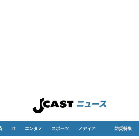
済
IT
エンタメ
スポーツ
メディア
防災特集