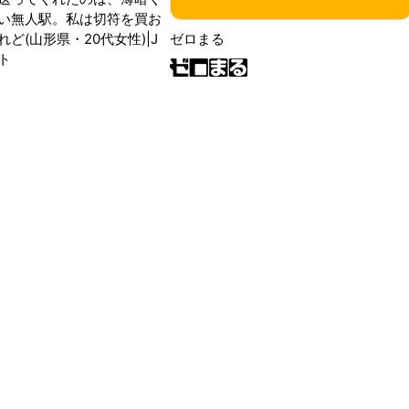
い無人駅。私は切符を買お
ど(山形県・20代女性)|J
ゼロまる
ト