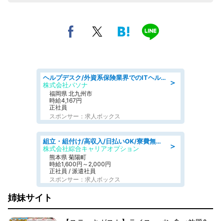
ヘルプデスク/外資系保険業界でのITヘルプデスク業務/駅近/即日勤務可/ヘルプデスク
＞
株式会社パソナ
福岡県 北九州市
時給4,167円
正社員
スポンサー：求人ボックス
組立・組付け/高収入/日払いOK/寮費無料/交替制/20・30・40代活躍中
＞
株式会社綜合キャリアオプション
熊本県 菊陽町
時給1,600円～2,000円
正社員 / 派遣社員
スポンサー：求人ボックス
姉妹サイト