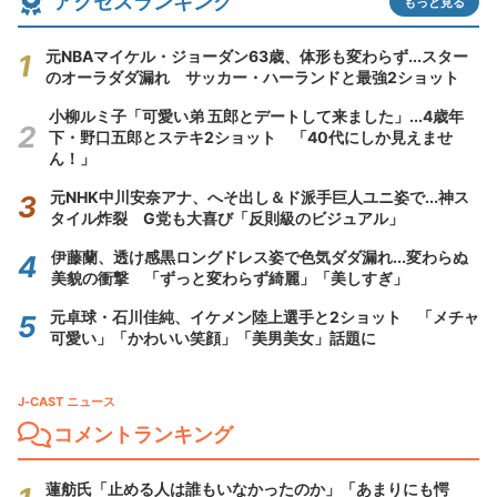
アクセスランキング
もっと見る
元NBAマイケル・ジョーダン63歳、体形も変わらず...スター
のオーラダダ漏れ サッカー・ハーランドと最強2ショット
小柳ルミ子「可愛い弟 五郎とデートして来ました」...4歳年
下・野口五郎とステキ2ショット 「40代にしか見えませ
ん！」
元NHK中川安奈アナ、へそ出し＆ド派手巨人ユニ姿で...神ス
タイル炸裂 G党も大喜び「反則級のビジュアル」
伊藤蘭、透け感黒ロングドレス姿で色気ダダ漏れ...変わらぬ
美貌の衝撃 「ずっと変わらず綺麗」「美しすぎ」
元卓球・石川佳純、イケメン陸上選手と2ショット 「メチャ
可愛い」「かわいい笑顔」「美男美女」話題に
J-CAST ニュース
コメントランキング
蓮舫氏「止める人は誰もいなかったのか」「あまりにも愕