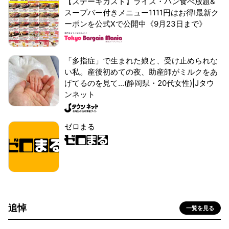
【ステーキガスト】ライス・パン食べ放題&
スープバー付きメニュー1111円はお得!最新ク
ーポンを公式Xで公開中《9月23日まで》
「多指症」で生まれた娘と、受け止められな
い私。産後初めての夜、助産師がミルクをあ
げてるのを見て...(静岡県・20代女性)|Jタウ
ンネット
ゼロまる
追悼
一覧を見る