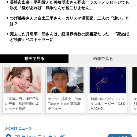
長崎市出身・平和訴えた美輪明宏さん死去 ラストメッセージでも
訴え「愛があれば 戦争なんか起こりません」
つげ義春さんと白土三平さん カリスマ漫画家、二人の「違い」と
は？
死去した丹羽宇一郎さんは、経済界有数の読書家だった 『死ぬほ
ど読書』ベストセラーに
動画で見る
画像で見る
「鬼滅の刃」禰豆子役
ナイツ・塙宣之、You
解散のレペゼンフォッ
女
の声優・鬼頭明里の姿
Tuberヒカルの落語家
クス元リーダー・DJ S
利
にネット騒然 ...
デビュー...
HACHO...
ッ
J-CAST ニュース