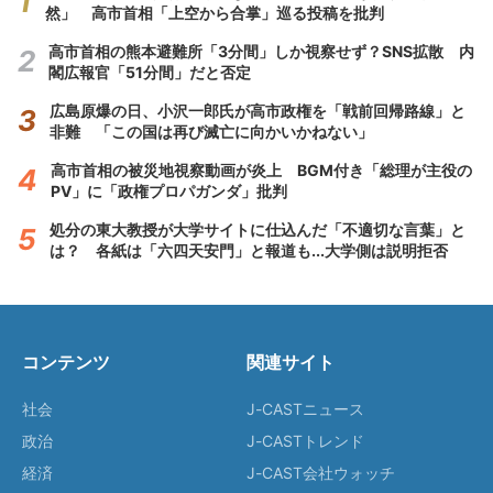
然」 高市首相「上空から合掌」巡る投稿を批判
高市首相の熊本避難所「3分間」しか視察せず？SNS拡散 内
閣広報官「51分間」だと否定
広島原爆の日、小沢一郎氏が高市政権を「戦前回帰路線」と
非難 「この国は再び滅亡に向かいかねない」
高市首相の被災地視察動画が炎上 BGM付き「総理が主役の
PV」に「政権プロパガンダ」批判
処分の東大教授が大学サイトに仕込んだ「不適切な言葉」と
は？ 各紙は「六四天安門」と報道も...大学側は説明拒否
コンテンツ
関連サイト
社会
J-CASTニュース
政治
J-CASTトレンド
経済
J-CAST会社ウォッチ