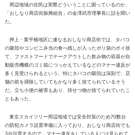
周辺地域の住民は実際どういうことに困っているのか、
「おしなり商店街振興組合」の金澤武市理事長に話を聞い
た。
押上・業平橋地区に連なるおしなり商店街では、タバコ
の吸殻やコンビニ弁当の食べ残しが入ったポリ袋のポイ捨
て、ファストフードでテークアウトした飲み物の容器が自
動販売機横のゴミ箱につっかえているなどのマナー違反が
多く見受けられるという。特にタバコの吸殻は深刻で、店
舗の前を掃除していてもかなり多く捨てられているそう
だ。立ち小便の被害もあり、排せつ物が捨てられていたこ
ともあった。
東京スカイツリー周辺地域では安全対策のため70数台
の防犯カメラ設置準備に入っており、おしなり商店街でも
3台設置するので、マナー違反をしている人には見られて