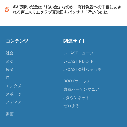
AVで稼いだ金は「汚い金」なのか 寄付報告への中傷にあき
れる声...スリムクラブ真栄田もバッサリ「汚い心だね」
コンテンツ
関連サイト
社会
J-CASTニュース
政治
J-CASTトレンド
経済
J-CAST会社ウォッチ
IT
BOOKウォッチ
エンタメ
東京バーゲンマニア
スポーツ
Jタウンネット
メディア
ゼロまる
動画