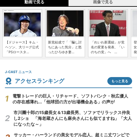
動画で見る
画像で見る
【ドジャース】キム・
新党結成で「「騙し討
「れいわ新選組」が党
登
ヘソン、大リーグ公式
ちにあった気分」と怒
名の変更を発表、「い
女
「PSロースタ...
ったひろゆき妻...
のちの党」へ ...
発
J-CAST ニュース
アクセスランキング
もっと見る
電撃トレードの巨人・リチャード、ソフトバンク・秋広優人
の存在感薄れ...「他球団の方が出場機会ある」の声が
市川團十郎の15歳長女＆13歳長男、ソファでリラックス仲良
し2ショ 「海老蔵さんにも麻央さんにも似てますね」「大人
になったな～」
サッカー・ハーランドの美女モデル恋人、超ミニ丈ワンピで