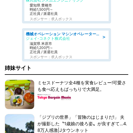
株式会社シスムエンジニアリング
愛知県 豊橋市
時給1,500円～
正社員 / 派遣社員
スポンサー：求人ボックス
機械オペレーション マシンオペレーター/皆勤手当有/未経験可
＞
ジェイ-コネクト株式会社
滋賀県 米原市
時給1,200円～
正社員 / 派遣社員
スポンサー：求人ボックス
姉妹サイト
ミセスドーナツ全4種を実食レビュー!可愛さ
も食べ応えもばっちりで大満足。
「ジブリの世界」「冒険のはじまりだ!」 夫
が撮影した〝1歳娘の後ろ姿〟が良すぎて...4.
8万人感激|Jタウンネット