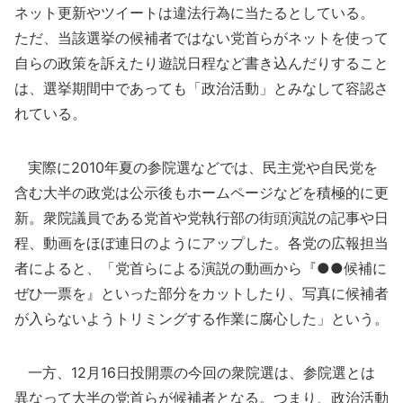
ネット更新やツイートは違法行為に当たるとしている。
ただ、当該選挙の候補者ではない党首らがネットを使って
自らの政策を訴えたり遊説日程など書き込んだりすること
は、選挙期間中であっても「政治活動」とみなして容認さ
れている。
実際に2010年夏の参院選などでは、民主党や自民党を
含む大半の政党は公示後もホームページなどを積極的に更
新。衆院議員である党首や党執行部の街頭演説の記事や日
程、動画をほぼ連日のようにアップした。各党の広報担当
者によると、「党首らによる演説の動画から『●●候補に
ぜひ一票を』といった部分をカットしたり、写真に候補者
が入らないようトリミングする作業に腐心した」という。
一方、12月16日投開票の今回の衆院選は、参院選とは
異なって大半の党首らが候補者となる。つまり、政治活動