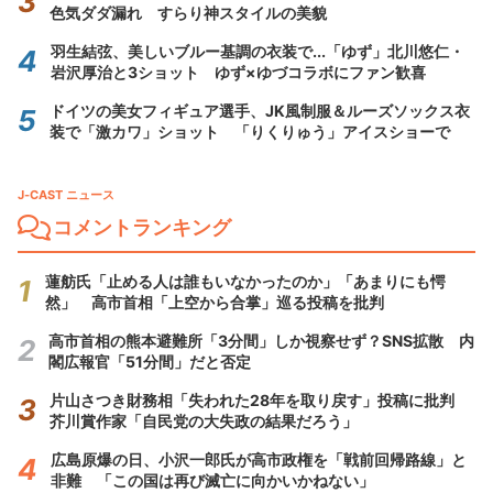
色気ダダ漏れ すらり神スタイルの美貌
羽生結弦、美しいブルー基調の衣装で...「ゆず」北川悠仁・
岩沢厚治と3ショット ゆず×ゆづコラボにファン歓喜
ドイツの美女フィギュア選手、JK風制服＆ルーズソックス衣
装で「激カワ」ショット 「りくりゅう」アイスショーで
J-CAST ニュース
コメントランキング
蓮舫氏「止める人は誰もいなかったのか」「あまりにも愕
然」 高市首相「上空から合掌」巡る投稿を批判
高市首相の熊本避難所「3分間」しか視察せず？SNS拡散 内
閣広報官「51分間」だと否定
片山さつき財務相「失われた28年を取り戻す」投稿に批判
芥川賞作家「自民党の大失政の結果だろう」
広島原爆の日、小沢一郎氏が高市政権を「戦前回帰路線」と
非難 「この国は再び滅亡に向かいかねない」