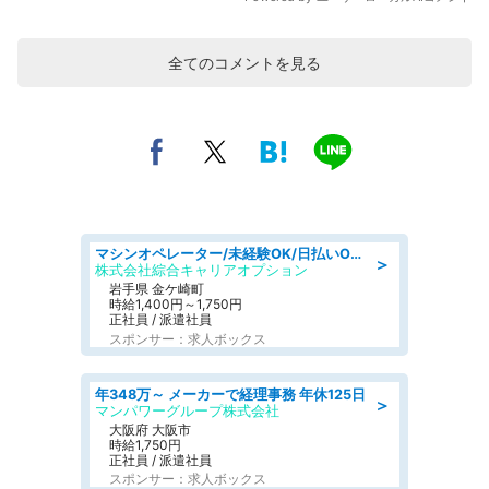
全てのコメントを見る
マシンオペレーター/未経験OK/日払いOK/寮完備/交替制/20・30・40代活躍中
＞
株式会社綜合キャリアオプション
岩手県 金ケ崎町
時給1,400円～1,750円
正社員 / 派遣社員
スポンサー：求人ボックス
年348万～ メーカーで経理事務 年休125日
＞
マンパワーグループ株式会社
大阪府 大阪市
時給1,750円
正社員 / 派遣社員
スポンサー：求人ボックス