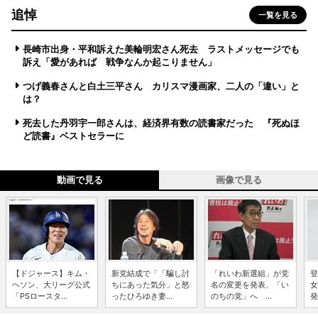
追悼
一覧を見る
長崎市出身・平和訴えた美輪明宏さん死去 ラストメッセージでも
訴え「愛があれば 戦争なんか起こりません」
つげ義春さんと白土三平さん カリスマ漫画家、二人の「違い」と
は？
死去した丹羽宇一郎さんは、経済界有数の読書家だった 『死ぬほ
ど読書』ベストセラーに
動画で見る
画像で見る
【ドジャース】キム・
新党結成で「「騙し討
「れいわ新選組」が党
登
ヘソン、大リーグ公式
ちにあった気分」と怒
名の変更を発表、「い
女
「PSロースタ...
ったひろゆき妻...
のちの党」へ ...
発