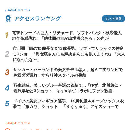
J-CAST ニュース
アクセスランキング
もっと見る
電撃トレードの巨人・リチャード、ソフトバンク・秋広優人
の存在感薄れ...「他球団の方が出場機会ある」の声が
市川團十郎の15歳長女＆13歳長男、ソファでリラックス仲良
し2ショ 「海老蔵さんにも麻央さんにも似てますね」「大人
になったな～」
サッカー・ハーランドの美女モデル恋人、超ミニ丈ワンピで
色気ダダ漏れ すらり神スタイルの美貌
羽生結弦、美しいブルー基調の衣装で...「ゆず」北川悠仁・
岩沢厚治と3ショット ゆず×ゆづコラボにファン歓喜
ドイツの美女フィギュア選手、JK風制服＆ルーズソックス衣
装で「激カワ」ショット 「りくりゅう」アイスショーで
J-CAST ニュース