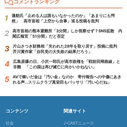
コメントランキング
蓮舫氏「止める人は誰もいなかったのか」「あまりにも愕
然」 高市首相「上空から合掌」巡る投稿を批判
高市首相の熊本避難所「3分間」しか視察せず？SNS拡散 内
閣広報官「51分間」だと否定
片山さつき財務相「失われた28年を取り戻す」投稿に批判
芥川賞作家「自民党の大失政の結果だろう」
広島原爆の日、小沢一郎氏が高市政権を「戦前回帰路線」と
非難 「この国は再び滅亡に向かいかねない」
AVで稼いだ金は「汚い金」なのか 寄付報告への中傷にあき
れる声...スリムクラブ真栄田もバッサリ「汚い心だね」
コンテンツ
関連サイト
社会
J-CASTニュース