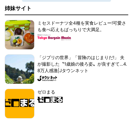
姉妹サイト
ミセスドーナツ全4種を実食レビュー!可愛さ
も食べ応えもばっちりで大満足。
「ジブリの世界」「冒険のはじまりだ!」 夫
が撮影した〝1歳娘の後ろ姿〟が良すぎて...4.
8万人感激|Jタウンネット
ゼロまる