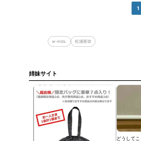
1
w-inds.
松浦亜弥
姉妹サイト
どうしてこ