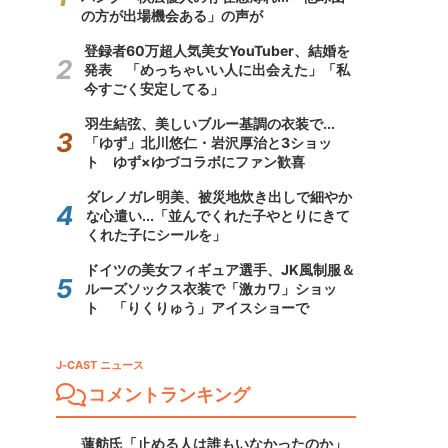
の方が出場機会ある」の声が
登録者60万超人気美女YouTuber、結婚を
発表 「めっちゃいい人に出会えた」「私
今すごく安定してる」
羽生結弦、美しいブルー基調の衣装で...
「ゆず」北川悠仁・岩沢厚治と3ショッ
ト ゆず×ゆづコラボにファン歓喜
ダレノガレ明美、被災地炊き出しで細やか
な心遣い...「並んでくれた子やとりにきて
くれた子にシールを」
ドイツの美女フィギュア選手、JK風制服＆
ルーズソックス衣装で「激カワ」ショッ
ト 「りくりゅう」アイスショーで
J-CAST ニュース
コメントランキング
蓮舫氏「止める人は誰もいなかったのか」