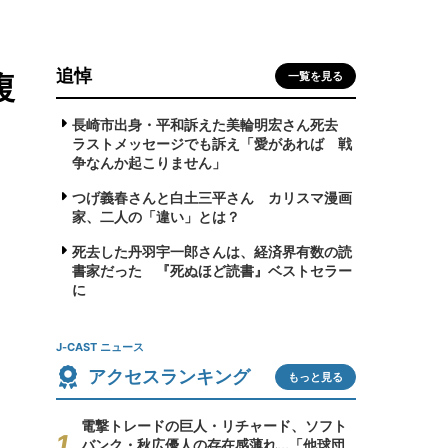
追悼
複
一覧を見る
長崎市出身・平和訴えた美輪明宏さん死去
ラストメッセージでも訴え「愛があれば 戦
争なんか起こりません」
つげ義春さんと白土三平さん カリスマ漫画
家、二人の「違い」とは？
死去した丹羽宇一郎さんは、経済界有数の読
書家だった 『死ぬほど読書』ベストセラー
に
J-CAST ニュース
アクセスランキング
もっと見る
電撃トレードの巨人・リチャード、ソフト
バンク・秋広優人の存在感薄れ...「他球団