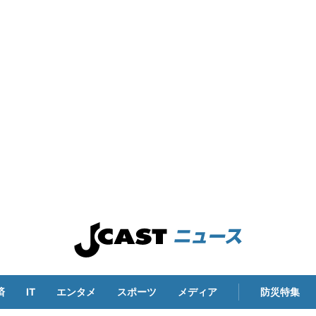
済
IT
エンタメ
スポーツ
メディア
防災特集