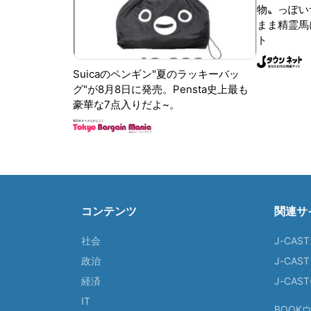
物〟っぽい
まま精霊馬
ト
Suicaのペンギン"夏のラッキーバッ
グ"が8月8日に発売。Pensta史上最も
豪華な7点入りだよ~。
コンテンツ
関連サ
社会
J-CAS
政治
J-CAS
経済
J-CA
IT
BOOK