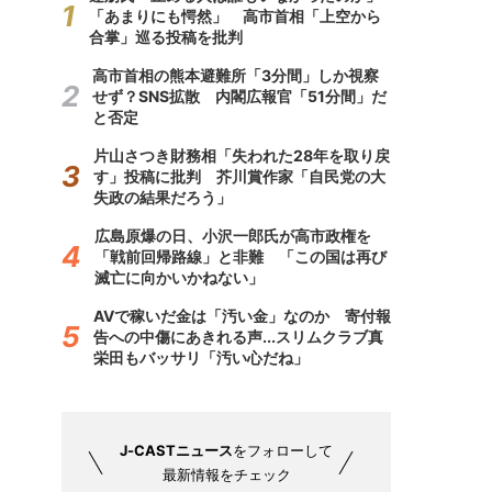
「あまりにも愕然」 高市首相「上空から
合掌」巡る投稿を批判
高市首相の熊本避難所「3分間」しか視察
せず？SNS拡散 内閣広報官「51分間」だ
と否定
片山さつき財務相「失われた28年を取り戻
す」投稿に批判 芥川賞作家「自民党の大
失政の結果だろう」
広島原爆の日、小沢一郎氏が高市政権を
「戦前回帰路線」と非難 「この国は再び
滅亡に向かいかねない」
AVで稼いだ金は「汚い金」なのか 寄付報
告への中傷にあきれる声...スリムクラブ真
栄田もバッサリ「汚い心だね」
J-CASTニュース
をフォローして
最新情報をチェック