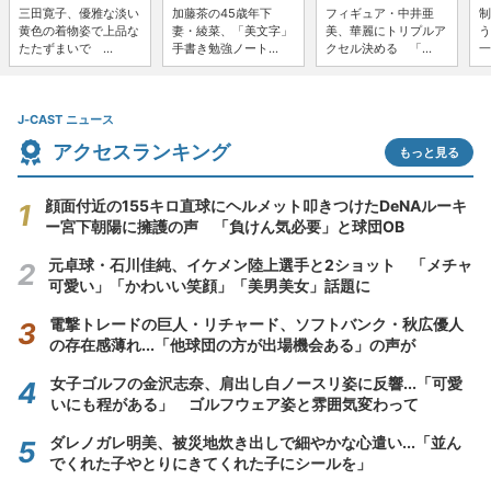
三田寛子、優雅な淡い
加藤茶の45歳年下
フィギュア・中井亜
制
黄色の着物姿で上品な
妻・綾菜、「美文字」
美、華麗にトリプルア
う
たたずまいで ...
手書き勉強ノート...
クセル決める 「...
一
J-CAST ニュース
アクセスランキング
もっと見る
顔面付近の155キロ直球にヘルメット叩きつけたDeNAルーキ
ー宮下朝陽に擁護の声 「負けん気必要」と球団OB
元卓球・石川佳純、イケメン陸上選手と2ショット 「メチャ
可愛い」「かわいい笑顔」「美男美女」話題に
電撃トレードの巨人・リチャード、ソフトバンク・秋広優人
の存在感薄れ...「他球団の方が出場機会ある」の声が
女子ゴルフの金沢志奈、肩出し白ノースリ姿に反響...「可愛
いにも程がある」 ゴルフウェア姿と雰囲気変わって
ダレノガレ明美、被災地炊き出しで細やかな心遣い...「並ん
でくれた子やとりにきてくれた子にシールを」