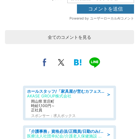
全てのコメントを見る
ホールスタッフ/「家具屋が営むカフェスタッフ!」週2日～OK!嬉しいまかない付き/岡山県/浅口郡里庄町
＞
AKASE GROUP株式会社
岡山県 里庄町
時給1,100円～
正社員
スポンサー：求人ボックス
「介護事務」資格必須/正職員/日勤のみ/介護老人保健施設
＞
医療法人社団幸紀会/介護老人保健施設 グリーンビラ安江