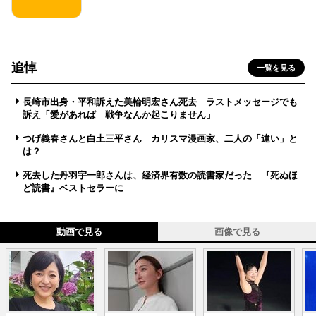
追悼
一覧を見る
長崎市出身・平和訴えた美輪明宏さん死去 ラストメッセージでも
訴え「愛があれば 戦争なんか起こりません」
つげ義春さんと白土三平さん カリスマ漫画家、二人の「違い」と
は？
死去した丹羽宇一郎さんは、経済界有数の読書家だった 『死ぬほ
ど読書』ベストセラーに
動画で見る
画像で見る