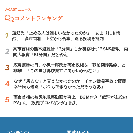
J-CAST ニュース
コメントランキング
蓮舫氏「止める人は誰もいなかったのか」「あまりにも愕
然」 高市首相「上空から合掌」巡る投稿を批判
高市首相の熊本避難所「3分間」しか視察せず？SNS拡散 内
閣広報官「51分間」だと否定
広島原爆の日、小沢一郎氏が高市政権を「戦前回帰路線」と
非難 「この国は再び滅亡に向かいかねない」
なぜ「戻るな」と言えなかったのか イオン爆発事故で斎藤
幸平氏も逡巡「ボクもできなかっただろうなあ」
高市首相の被災地視察動画が炎上 BGM付き「総理が主役の
PV」に「政権プロパガンダ」批判
コンテンツ
関連サイト