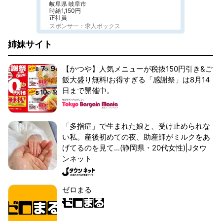
岐阜県 岐阜市
時給1,150円
正社員
スポンサー：求人ボックス
姉妹サイト
【かつや】人気メニューが税抜150円引き&ご
飯大盛り無料!お得すぎる「感謝祭」は8月14
日まで開催中。
「多指症」で生まれた娘と、受け止められな
い私。産後初めての夜、助産師がミルクをあ
げてるのを見て...(静岡県・20代女性)|Jタウ
ンネット
ゼロまる