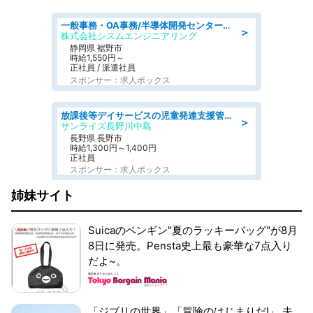
一般事務・OA事務/半導体開発センター内で事務&軽作業スタッフ、募集
＞
株式会社シスムエンジニアリング
静岡県 裾野市
時給1,550円～
正社員 / 派遣社員
スポンサー：求人ボックス
放課後等デイサービスの児童発達支援管理責任者
＞
サンライズ長野川中島
長野県 長野市
時給1,300円～1,400円
正社員
スポンサー：求人ボックス
姉妹サイト
Suicaのペンギン"夏のラッキーバッグ"が8月
8日に発売。Pensta史上最も豪華な7点入り
だよ~。
「ジブリの世界」「冒険のはじまりだ!」 夫