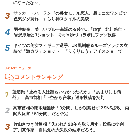
になったな～」
サッカー・ハーランドの美女モデル恋人、超ミニ丈ワンピで
色気ダダ漏れ すらり神スタイルの美貌
羽生結弦、美しいブルー基調の衣装で...「ゆず」北川悠仁・
岩沢厚治と3ショット ゆず×ゆづコラボにファン歓喜
ドイツの美女フィギュア選手、JK風制服＆ルーズソックス衣
装で「激カワ」ショット 「りくりゅう」アイスショーで
J-CAST ニュース
コメントランキング
蓮舫氏「止める人は誰もいなかったのか」「あまりにも愕
然」 高市首相「上空から合掌」巡る投稿を批判
高市首相の熊本避難所「3分間」しか視察せず？SNS拡散 内
閣広報官「51分間」だと否定
片山さつき財務相「失われた28年を取り戻す」投稿に批判
芥川賞作家「自民党の大失政の結果だろう」