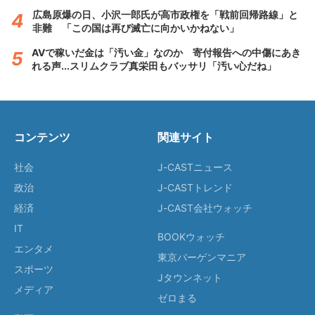
広島原爆の日、小沢一郎氏が高市政権を「戦前回帰路線」と
非難 「この国は再び滅亡に向かいかねない」
AVで稼いだ金は「汚い金」なのか 寄付報告への中傷にあき
れる声...スリムクラブ真栄田もバッサリ「汚い心だね」
コンテンツ
関連サイト
社会
J-CASTニュース
政治
J-CASTトレンド
経済
J-CAST会社ウォッチ
IT
BOOKウォッチ
エンタメ
東京バーゲンマニア
スポーツ
Jタウンネット
メディア
ゼロまる