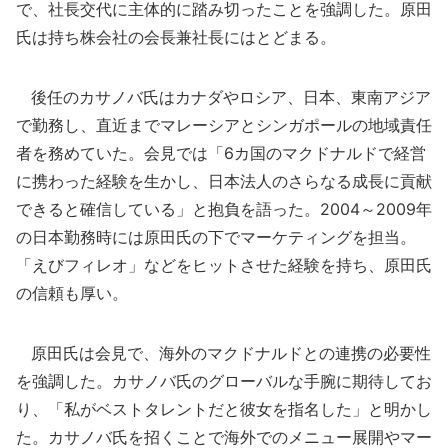
で、社長交代に主体的に踏み切ったことを強調した。原田
氏は持ち株会社の会長兼社長にはとどまる。
後任のカサノバ氏はカナダやロシア、日本、東南アジア
で勤務し、直近までマレーシアとシンガポールの地域責任
者を務めていた。会見では「6カ国のマクドナルドで経営
に携わった経験を生かし、日本法人のさらなる成長に貢献
できると確信している」と抱負を語った。2004～2009年
の日本勤務時には原田氏の下でマーケティングを担当。
「えびフィレオ」などをヒットさせた経験を持ち、原田氏
の信頼も厚い。
原田氏は会見で、海外のマクドナルドとの連携の必要性
を強調した。カサノバ氏のグローバルな手腕に期待してお
り、「私がベストタレントだと彼女を指名した」と明かし
た。カサノバ氏を招くことで海外でのメニュー展開やマー