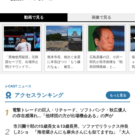
動画で見る
画像で見る
「異物使用疑惑」元韓
熊本市長、相次ぐ余震
広島原爆の日、小沢一
張
国セーブ王、出場停止
に本音ぽつり「もう嫌
郎氏が高市政権を「戦
ォ
明けマウンドで...
だなぁ」 被災...
前回帰路線」と...
気
J-CAST ニュース
アクセスランキング
もっと見る
電撃トレードの巨人・リチャード、ソフトバンク・秋広優人
の存在感薄れ...「他球団の方が出場機会ある」の声が
市川團十郎の15歳長女＆13歳長男、ソファでリラックス仲良
し2ショ 「海老蔵さんにも麻央さんにも似てますね」「大人