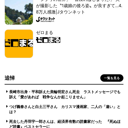
が撮影した〝1歳娘の後ろ姿〟が良すぎて...4.
8万人感激|Jタウンネット
ゼロまる
追悼
一覧を見る
長崎市出身・平和訴えた美輪明宏さん死去 ラストメッセージでも
訴え「愛があれば 戦争なんか起こりません」
つげ義春さんと白土三平さん カリスマ漫画家、二人の「違い」と
は？
死去した丹羽宇一郎さんは、経済界有数の読書家だった 『死ぬほ
ど読書』ベストセラーに