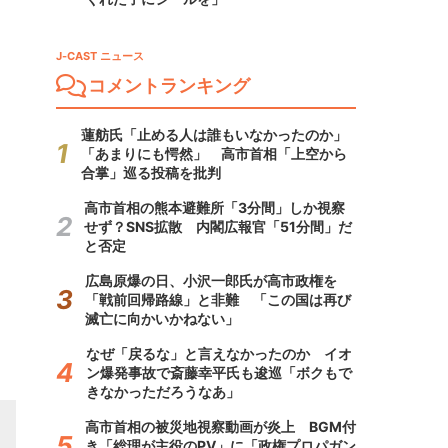
J-CAST ニュース
コメントランキング
蓮舫氏「止める人は誰もいなかったのか」
「あまりにも愕然」 高市首相「上空から
合掌」巡る投稿を批判
高市首相の熊本避難所「3分間」しか視察
せず？SNS拡散 内閣広報官「51分間」だ
と否定
広島原爆の日、小沢一郎氏が高市政権を
「戦前回帰路線」と非難 「この国は再び
滅亡に向かいかねない」
なぜ「戻るな」と言えなかったのか イオ
ン爆発事故で斎藤幸平氏も逡巡「ボクもで
きなかっただろうなあ」
高市首相の被災地視察動画が炎上 BGM付
き「総理が主役のPV」に「政権プロパガン