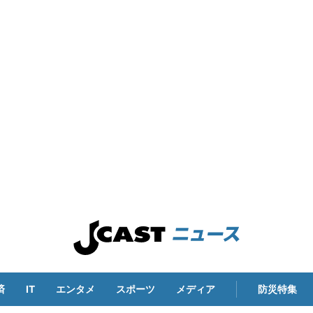
済
IT
エンタメ
スポーツ
メディア
防災特集