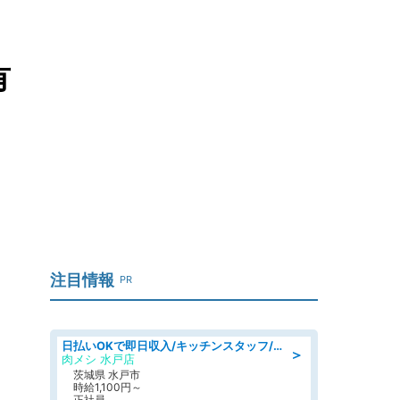
有
注目情報
PR
日払いOKで即日収入/キッチンスタッフ/「原付免許必須」デリバリー業務など、自己成長可能な幅広い仕事に挑戦!髪型自由&ピアス・ネイルOK/茨城県/水戸市
＞
肉メシ 水戸店
茨城県 水戸市
時給1,100円～
正社員