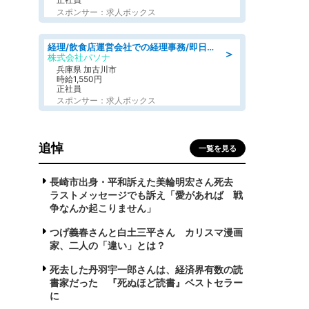
スポンサー：求人ボックス
経理/飲食店運営会社での経理事務/即日勤務可/車通勤可/経理/一般事務
＞
株式会社パソナ
兵庫県 加古川市
時給1,550円
正社員
スポンサー：求人ボックス
追悼
一覧を見る
長崎市出身・平和訴えた美輪明宏さん死去
ラストメッセージでも訴え「愛があれば 戦
争なんか起こりません」
つげ義春さんと白土三平さん カリスマ漫画
家、二人の「違い」とは？
死去した丹羽宇一郎さんは、経済界有数の読
書家だった 『死ぬほど読書』ベストセラー
に