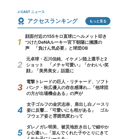
J-CAST ニュース
アクセスランキング
もっと見る
顔面付近の155キロ直球にヘルメット叩き
つけたDeNAルーキー宮下朝陽に擁護の
声 「負けん気必要」と球団OB
元卓球・石川佳純、イケメン陸上選手と2
ショット 「メチャ可愛い」「かわいい笑
顔」「美男美女」話題に
電撃トレードの巨人・リチャード、ソフト
バンク・秋広優人の存在感薄れ...「他球団
の方が出場機会ある」の声が
女子ゴルフの金沢志奈、肩出し白ノースリ
姿に反響...「可愛いにも程がある」 ゴル
フウェア姿と雰囲気変わって
ダレノガレ明美、被災地炊き出しで細やか
な心遣い...「並んでくれた子やとりにきて
くれた子にシールを」