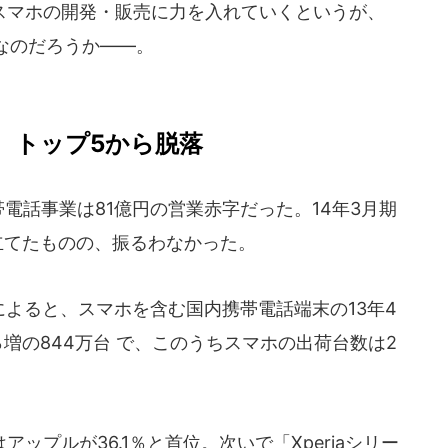
マホの開発・販売に力を入れていくというが、
なのだろうか――。
、トップ5から脱落
帯電話事業は81億円の営業赤字だった。14年3月期
立てたものの、振るわなかった。
ンによると、スマホを含む国内携帯電話端末の13年4
％増の844万台 で、このうちスマホの出荷台数は2
プルが36.1％と首位。次いで「Xperiaシリー