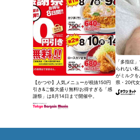
「多指症」
られない私
がミルクをあ
【かつや】人気メニューが税抜150円
県・20代女
引き&ご飯大盛り無料!お得すぎる「感
謝祭」は8月14日まで開催中。