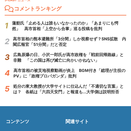
J-CAST ニュース
コメントランキング
蓮舫氏「止める人は誰もいなかったのか」「あまりにも愕
然」 高市首相「上空から合掌」巡る投稿を批判
高市首相の熊本避難所「3分間」しか視察せず？SNS拡散 内
閣広報官「51分間」だと否定
広島原爆の日、小沢一郎氏が高市政権を「戦前回帰路線」と
非難 「この国は再び滅亡に向かいかねない」
高市首相の被災地視察動画が炎上 BGM付き「総理が主役の
PV」に「政権プロパガンダ」批判
処分の東大教授が大学サイトに仕込んだ「不適切な言葉」と
は？ 各紙は「六四天安門」と報道も...大学側は説明拒否
コンテンツ
関連サイト