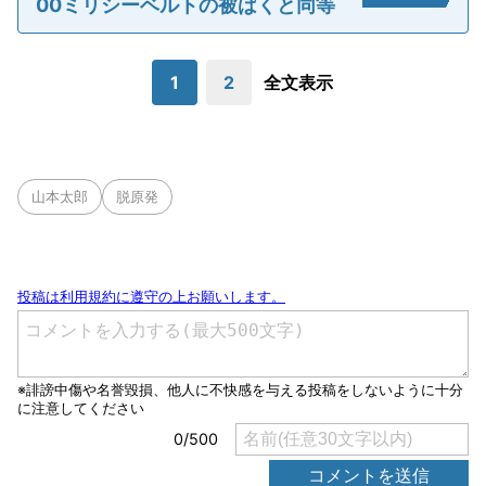
00ミリシーベルトの被ばくと同等
1
2
全文表示
山本太郎
脱原発