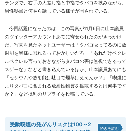
ランダで、右手の人差し指と中指でタバコを挟みながら、
男性秘書と何やら話している様子が写されている。
今回話題になったのは、この写真が11月6日に山本議員
のツイッターアカウントあてに寄せられたのがきっかけ
だ。写真を見たネットユーザーは「タバコ吸ってるのに放
射能を異様に恐れるっておかしいだろ」「あれだけベクレ
ルベクレル言っておきながらタバコの害は無視できるって
スゲーな」などと書き込んでいるほか、山本議員あてにも
「セシウムや放射能は駄目で煙草はええんか？」「喫煙に
よりタバコに含まれる放射性物質を拡散するとは何事です
か？」など批判のリプライを投稿している。
受動喫煙の発がんリスクは100～2
続きを読む