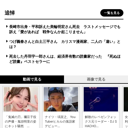
追悼
一覧を見る
長崎市出身・平和訴えた美輪明宏さん死去 ラストメッセージでも
訴え「愛があれば 戦争なんか起こりません」
つげ義春さんと白土三平さん カリスマ漫画家、二人の「違い」と
は？
死去した丹羽宇一郎さんは、経済界有数の読書家だった 『死ぬほ
ど読書』ベストセラーに
動画で見る
画像で見る
「鬼滅の刃」禰豆子役
ナイツ・塙宣之、You
解散のレペゼンフォッ
女
の声優・鬼頭明里の姿
Tuberヒカルの落語家
クス元リーダー・DJ S
利
にネット騒然 ...
デビュー...
HACHO...
ッ