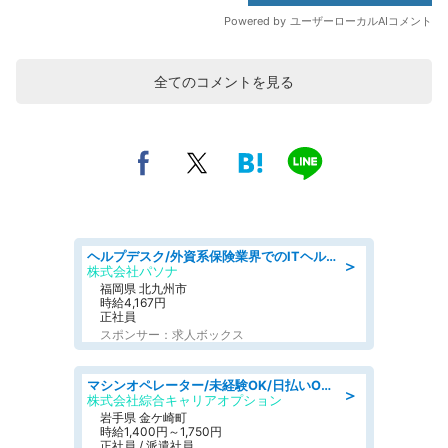
全てのコメントを見る
ヘルプデスク/外資系保険業界でのITヘルプデスク業務/駅近/即日勤務可/ヘルプデスク
＞
株式会社パソナ
福岡県 北九州市
時給4,167円
正社員
スポンサー：求人ボックス
マシンオペレーター/未経験OK/日払いOK/寮完備/交替制/20・30・40代活躍中
＞
株式会社綜合キャリアオプション
岩手県 金ケ崎町
時給1,400円～1,750円
正社員 / 派遣社員