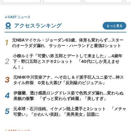
J-CAST ニュース
アクセスランキング
もっと見る
元NBAマイケル・ジョーダン63歳、体形も変わらず...スター
のオーラダダ漏れ サッカー・ハーランドと最強2ショット
小柳ルミ子「可愛い弟 五郎とデートして来ました」...4歳年
下・野口五郎とステキ2ショット 「40代にしか見えませ
ん！」
元NHK中川安奈アナ、へそ出し＆ド派手巨人ユニ姿で...神ス
タイル炸裂 G党も大喜び「反則級のビジュアル」
伊藤蘭、透け感黒ロングドレス姿で色気ダダ漏れ...変わらぬ
美貌の衝撃 「ずっと変わらず綺麗」「美しすぎ」
元卓球・石川佳純、イケメン陸上選手と2ショット 「メチャ
可愛い」「かわいい笑顔」「美男美女」話題に