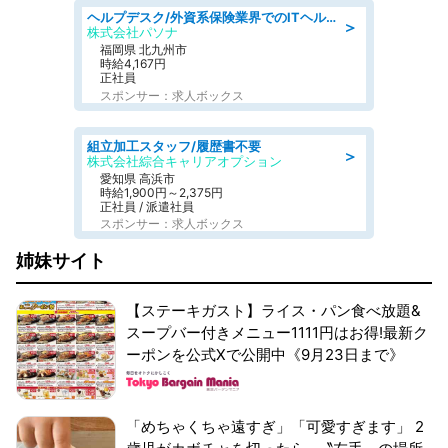
ヘルプデスク/外資系保険業界でのITヘルプデスク業務/駅近/即日勤務可/ヘルプデスク
＞
株式会社パソナ
福岡県 北九州市
時給4,167円
正社員
スポンサー：求人ボックス
組立加工スタッフ/履歴書不要
＞
株式会社綜合キャリアオプション
愛知県 高浜市
時給1,900円～2,375円
正社員 / 派遣社員
スポンサー：求人ボックス
姉妹サイト
【ステーキガスト】ライス・パン食べ放題&
スープバー付きメニュー1111円はお得!最新ク
ーポンを公式Xで公開中《9月23日まで》
「めちゃくちゃ遠すぎ」「可愛すぎます」 2