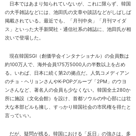
日本ではあまり知られていないが、これに限らず、韓国
の大手雑誌などには、池田氏の文章や談話などがしばしば
掲載されている。最近でも、「月刊中央」「月刊マイダ
ス」といった大手新聞社・通信社系の雑誌に、池田氏が相
次いで登場した。
現在韓国SGI（創価学会インタナショナル）の会員数は
約100万人で、海外会員175万5000人の半数以上を占め
る。いわば、日本に続く第2の拠点だ。人気コメディアン
のチョ・ヘリョンさんやK-POPグループ「2PM」のウヨ
ンさんなど、著名人の会員も少なくない。韓国全土280か
所に施設（文化会館）を設け、首都ソウルの中心部には壮
大な本部ビルも擁し、すっかり韓国社会の市民権を得たと
言っていい。
だが、疑問が残る。韓国における「反日」の強さは、多