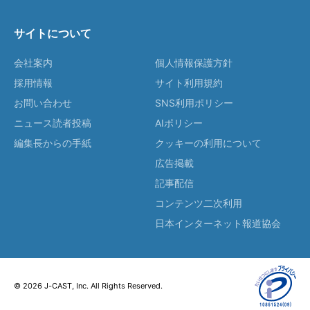
サイトについて
会社案内
個人情報保護方針
採用情報
サイト利用規約
お問い合わせ
SNS利用ポリシー
ニュース読者投稿
AIポリシー
編集長からの手紙
クッキーの利用について
広告掲載
記事配信
コンテンツ二次利用
日本インターネット報道協会
© 2026 J-CAST, Inc. All Rights Reserved.