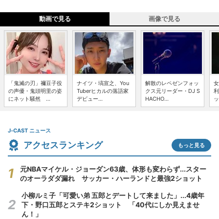
動画で見る
画像で見る
「鬼滅の刃」禰豆子役
ナイツ・塙宣之、You
解散のレペゼンフォッ
女
の声優・鬼頭明里の姿
Tuberヒカルの落語家
クス元リーダー・DJ S
利
にネット騒然 ...
デビュー...
HACHO...
ッ
J-CAST ニュース
アクセスランキング
もっと見る
元NBAマイケル・ジョーダン63歳、体形も変わらず...スター
のオーラダダ漏れ サッカー・ハーランドと最強2ショット
小柳ルミ子「可愛い弟 五郎とデートして来ました」...4歳年
下・野口五郎とステキ2ショット 「40代にしか見えませ
ん！」