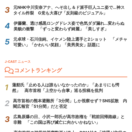
元NHK中川安奈アナ、へそ出し＆ド派手巨人ユニ姿で...神ス
タイル炸裂 G党も大喜び「反則級のビジュアル」
伊藤蘭、透け感黒ロングドレス姿で色気ダダ漏れ...変わらぬ
美貌の衝撃 「ずっと変わらず綺麗」「美しすぎ」
元卓球・石川佳純、イケメン陸上選手と2ショット 「メチャ
可愛い」「かわいい笑顔」「美男美女」話題に
J-CAST ニュース
コメントランキング
蓮舫氏「止める人は誰もいなかったのか」「あまりにも愕
然」 高市首相「上空から合掌」巡る投稿を批判
高市首相の熊本避難所「3分間」しか視察せず？SNS拡散 内
閣広報官「51分間」だと否定
広島原爆の日、小沢一郎氏が高市政権を「戦前回帰路線」と
非難 「この国は再び滅亡に向かいかねない」