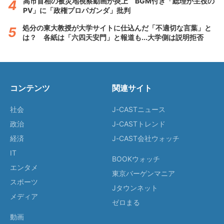
高市首相の被災地視察動画が炎上 BGM付き「総理が主役の
PV」に「政権プロパガンダ」批判
処分の東大教授が大学サイトに仕込んだ「不適切な言葉」と
は？ 各紙は「六四天安門」と報道も...大学側は説明拒否
コンテンツ
関連サイト
社会
J-CASTニュース
政治
J-CASTトレンド
経済
J-CAST会社ウォッチ
IT
BOOKウォッチ
エンタメ
東京バーゲンマニア
スポーツ
Jタウンネット
メディア
ゼロまる
動画