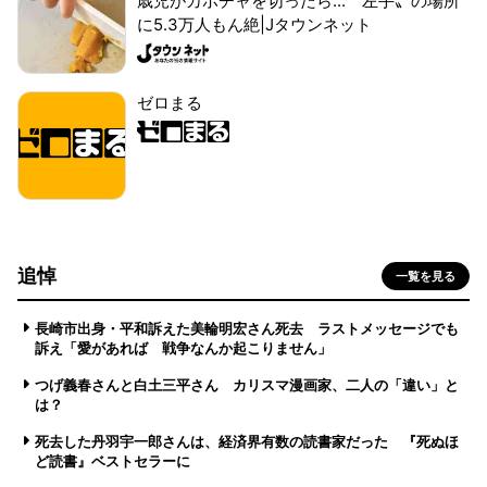
歳児がカボチャを切ったら...〝左手〟の場所
に5.3万人もん絶|Jタウンネット
ゼロまる
追悼
一覧を見る
長崎市出身・平和訴えた美輪明宏さん死去 ラストメッセージでも
訴え「愛があれば 戦争なんか起こりません」
つげ義春さんと白土三平さん カリスマ漫画家、二人の「違い」と
は？
死去した丹羽宇一郎さんは、経済界有数の読書家だった 『死ぬほ
ど読書』ベストセラーに