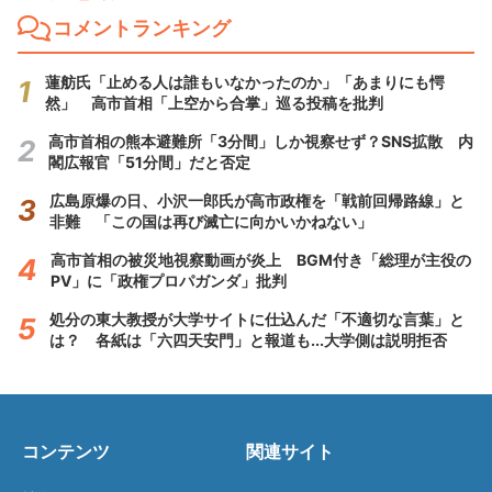
コメントランキング
蓮舫氏「止める人は誰もいなかったのか」「あまりにも愕
然」 高市首相「上空から合掌」巡る投稿を批判
高市首相の熊本避難所「3分間」しか視察せず？SNS拡散 内
閣広報官「51分間」だと否定
広島原爆の日、小沢一郎氏が高市政権を「戦前回帰路線」と
非難 「この国は再び滅亡に向かいかねない」
高市首相の被災地視察動画が炎上 BGM付き「総理が主役の
PV」に「政権プロパガンダ」批判
処分の東大教授が大学サイトに仕込んだ「不適切な言葉」と
は？ 各紙は「六四天安門」と報道も...大学側は説明拒否
コンテンツ
関連サイト