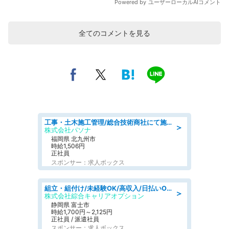
全てのコメントを見る
工事・土木施工管理/総合技術商社にて施工管理のお仕事/即日勤務可/車通勤可/工事・土木施工管理/生産・品質管理
＞
株式会社パソナ
福岡県 北九州市
時給1,506円
正社員
スポンサー：求人ボックス
組立・組付け/未経験OK/高収入/日払いOK/寮費無料/交替制
＞
株式会社綜合キャリアオプション
静岡県 富士市
時給1,700円～2,125円
正社員 / 派遣社員
スポンサー：求人ボックス