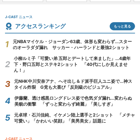
J-CAST ニュース
アクセスランキング
もっと見る
元NBAマイケル・ジョーダン63歳、体形も変わらず...スター
のオーラダダ漏れ サッカー・ハーランドと最強2ショット
小柳ルミ子「可愛い弟 五郎とデートして来ました」...4歳年
下・野口五郎とステキ2ショット 「40代にしか見えませ
ん！」
元NHK中川安奈アナ、へそ出し＆ド派手巨人ユニ姿で...神ス
タイル炸裂 G党も大喜び「反則級のビジュアル」
伊藤蘭、透け感黒ロングドレス姿で色気ダダ漏れ...変わらぬ
美貌の衝撃 「ずっと変わらず綺麗」「美しすぎ」
元卓球・石川佳純、イケメン陸上選手と2ショット 「メチャ
可愛い」「かわいい笑顔」「美男美女」話題に
J-CAST ニュース