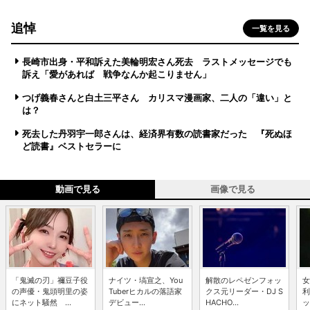
追悼
一覧を見る
長崎市出身・平和訴えた美輪明宏さん死去 ラストメッセージでも
訴え「愛があれば 戦争なんか起こりません」
つげ義春さんと白土三平さん カリスマ漫画家、二人の「違い」と
は？
死去した丹羽宇一郎さんは、経済界有数の読書家だった 『死ぬほ
ど読書』ベストセラーに
動画で見る
画像で見る
「鬼滅の刃」禰豆子役
ナイツ・塙宣之、You
解散のレペゼンフォッ
女
の声優・鬼頭明里の姿
Tuberヒカルの落語家
クス元リーダー・DJ S
利
にネット騒然 ...
デビュー...
HACHO...
ッ