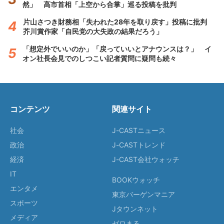
然」 高市首相「上空から合掌」巡る投稿を批判
片山さつき財務相「失われた28年を取り戻す」投稿に批判
芥川賞作家「自民党の大失政の結果だろう」
「想定外でいいのか」「戻っていいとアナウンスは？」 イ
オン社長会見でのしつこい記者質問に疑問も続々
コンテンツ
関連サイト
社会
J-CASTニュース
政治
J-CASTトレンド
経済
J-CAST会社ウォッチ
IT
BOOKウォッチ
エンタメ
東京バーゲンマニア
スポーツ
Jタウンネット
メディア
ゼロまる