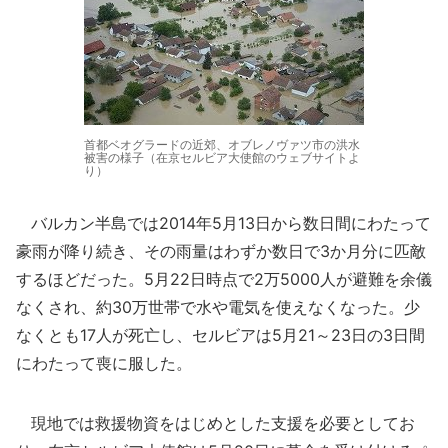
首都ベオグラードの近郊、オブレノヴァツ市の洪水
被害の様子（在京セルビア大使館のウェブサイトよ
り）
バルカン半島では2014年5月13日から数日間にわたって
豪雨が降り続き、その雨量はわずか数日で3か月分に匹敵
するほどだった。5月22日時点で2万5000人が避難を余儀
なくされ、約30万世帯で水や電気を使えなくなった。少
なくとも17人が死亡し、セルビアは5月21～23日の3日間
にわたって喪に服した。
現地では救援物資をはじめとした支援を必要としてお