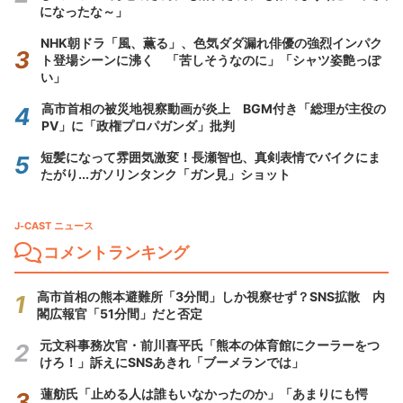
になったな～」
NHK朝ドラ「風、薫る」、色気ダダ漏れ俳優の強烈インパク
ト登場シーンに沸く 「苦しそうなのに」「シャツ姿艶っぽ
い」
高市首相の被災地視察動画が炎上 BGM付き「総理が主役の
PV」に「政権プロパガンダ」批判
短髪になって雰囲気激変！長瀬智也、真剣表情でバイクにま
たがり...ガソリンタンク「ガン見」ショット
J-CAST ニュース
コメントランキング
高市首相の熊本避難所「3分間」しか視察せず？SNS拡散 内
閣広報官「51分間」だと否定
元文科事務次官・前川喜平氏「熊本の体育館にクーラーをつ
けろ！」訴えにSNSあきれ「ブーメランでは」
蓮舫氏「止める人は誰もいなかったのか」「あまりにも愕