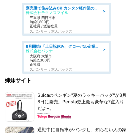
寮完備で住み込みOK!カンタン軽作業のお仕事 denso aichi
＞
株式会社テクノスマイル
三重県 四日市市
時給1,800円
正社員 / 派遣社員
スポンサー：求人ボックス
9月開始/「土日祝休み」グローバル企業での産業保健のお仕事/保健師/高時給/残業なし/服装自由
＞
株式会社パソナ
大阪府 大阪市
時給2,300円
正社員
スポンサー：求人ボックス
姉妹サイト
Suicaのペンギン"夏のラッキーバッグ"が8月
8日に発売。Pensta史上最も豪華な7点入り
だよ~。
通勤中に自転車がパンクし、知らない人の家