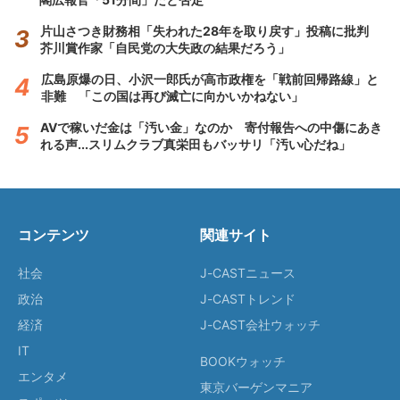
片山さつき財務相「失われた28年を取り戻す」投稿に批判
芥川賞作家「自民党の大失政の結果だろう」
広島原爆の日、小沢一郎氏が高市政権を「戦前回帰路線」と
非難 「この国は再び滅亡に向かいかねない」
AVで稼いだ金は「汚い金」なのか 寄付報告への中傷にあき
れる声...スリムクラブ真栄田もバッサリ「汚い心だね」
コンテンツ
関連サイト
社会
J-CASTニュース
政治
J-CASTトレンド
経済
J-CAST会社ウォッチ
IT
BOOKウォッチ
エンタメ
東京バーゲンマニア