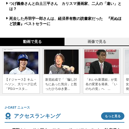
つげ義春さんと白土三平さん カリスマ漫画家、二人の「違い」と
は？
死去した丹羽宇一郎さんは、経済界有数の読書家だった 『死ぬほ
ど読書』ベストセラーに
動画で見る
画像で見る
【ドジャース】キム・
新党結成で「「騙し討
「れいわ新選組」が党
登
ヘソン、大リーグ公式
ちにあった気分」と怒
名の変更を発表、「い
女
「PSロースタ...
ったひろゆき妻...
のちの党」へ ...
発
J-CAST ニュース
アクセスランキング
もっと見る