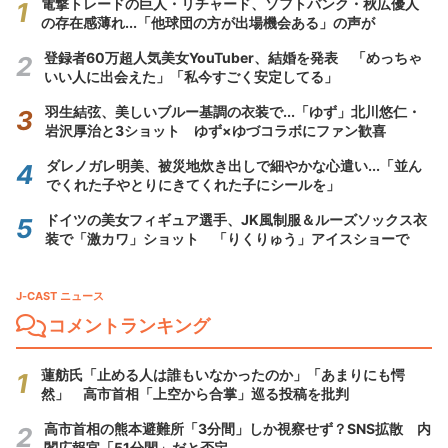
電撃トレードの巨人・リチャード、ソフトバンク・秋広優人
の存在感薄れ...「他球団の方が出場機会ある」の声が
登録者60万超人気美女YouTuber、結婚を発表 「めっちゃ
いい人に出会えた」「私今すごく安定してる」
羽生結弦、美しいブルー基調の衣装で...「ゆず」北川悠仁・
岩沢厚治と3ショット ゆず×ゆづコラボにファン歓喜
ダレノガレ明美、被災地炊き出しで細やかな心遣い...「並ん
でくれた子やとりにきてくれた子にシールを」
ドイツの美女フィギュア選手、JK風制服＆ルーズソックス衣
装で「激カワ」ショット 「りくりゅう」アイスショーで
J-CAST ニュース
コメントランキング
蓮舫氏「止める人は誰もいなかったのか」「あまりにも愕
然」 高市首相「上空から合掌」巡る投稿を批判
高市首相の熊本避難所「3分間」しか視察せず？SNS拡散 内
閣広報官「51分間」だと否定