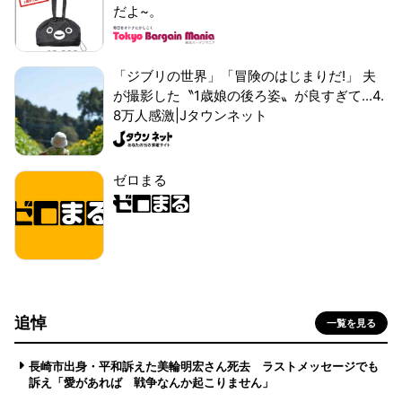
だよ~。
「ジブリの世界」「冒険のはじまりだ!」 夫
が撮影した〝1歳娘の後ろ姿〟が良すぎて...4.
8万人感激|Jタウンネット
ゼロまる
追悼
一覧を見る
長崎市出身・平和訴えた美輪明宏さん死去 ラストメッセージでも
訴え「愛があれば 戦争なんか起こりません」