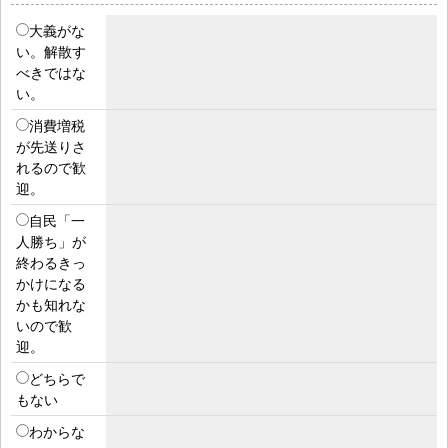
大義がな
い。解散す
べきではな
い。
消費増税
が先送りさ
れるので歓
迎。
自民「一
人勝ち」が
終わるきっ
かけになる
かも知れな
いので歓
迎。
どちらで
もない
わからな