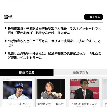
追悼
一覧を見る
長崎市出身・平和訴えた美輪明宏さん死去 ラストメッセージでも
訴え「愛があれば 戦争なんか起こりません」
つげ義春さんと白土三平さん カリスマ漫画家、二人の「違い」と
は？
死去した丹羽宇一郎さんは、経済界有数の読書家だった 『死ぬほ
ど読書』ベストセラーに
動画で見る
画像で見る
【ドジャース】キム・
新党結成で「「騙し討
「れいわ新選組」が党
登