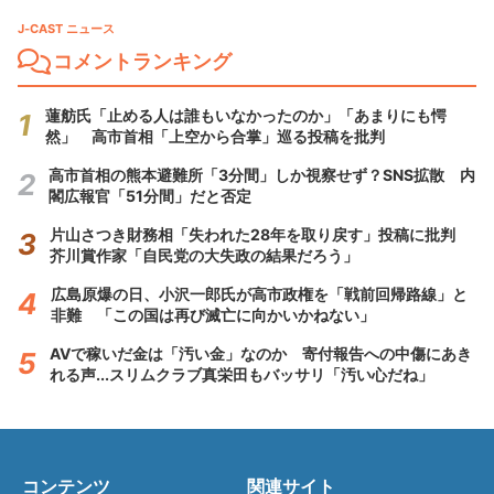
J-CAST ニュース
コメントランキング
蓮舫氏「止める人は誰もいなかったのか」「あまりにも愕
然」 高市首相「上空から合掌」巡る投稿を批判
高市首相の熊本避難所「3分間」しか視察せず？SNS拡散 内
閣広報官「51分間」だと否定
片山さつき財務相「失われた28年を取り戻す」投稿に批判
芥川賞作家「自民党の大失政の結果だろう」
広島原爆の日、小沢一郎氏が高市政権を「戦前回帰路線」と
非難 「この国は再び滅亡に向かいかねない」
AVで稼いだ金は「汚い金」なのか 寄付報告への中傷にあき
れる声...スリムクラブ真栄田もバッサリ「汚い心だね」
コンテンツ
関連サイト