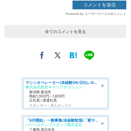
全てのコメントを見る
マシンオペレーター/未経験OK/日払いOK/寮費無料/交替制/20・30・40代活躍中
＞
株式会社綜合キャリアオプション
新潟県 新潟市
時給1,300円～1,625円
正社員 / 派遣社員
スポンサー：求人ボックス
「9月開始」一般事務/未経験歓迎/「駅チカ×18時まで!」残業なし部内の1人事務@1,450円
＞
パーソルテンプスタッフ株式会社
三重県 四日市市