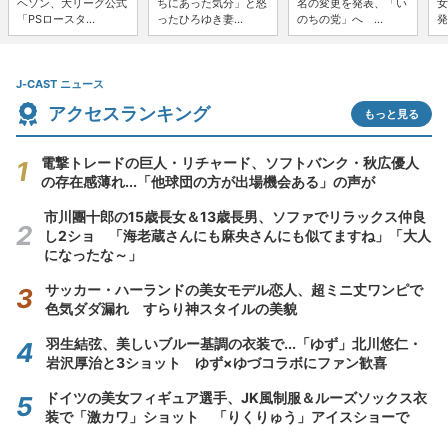
ヘソン、大リーグ公式
ちにあった気分」と怒
名の変更を発表、「い
女
「PSロースタ...
ったひろゆき妻...
のちの党」へ ...
発
J-CAST ニュース
アクセスランキング
もっと見る
電撃トレードの巨人・リチャード、ソフトバンク・秋広優人
の存在感薄れ...「他球団の方が出場機会ある」の声が
市川團十郎の15歳長女＆13歳長男、ソファでリラックス仲良
し2ショ 「海老蔵さんにも麻央さんにも似てますね」「大人
になったな～」
サッカー・ハーランドの美女モデル恋人、超ミニ丈ワンピで
色気ダダ漏れ すらり神スタイルの美貌
羽生結弦、美しいブルー基調の衣装で...「ゆず」北川悠仁・
岩沢厚治と3ショット ゆず×ゆづコラボにファン歓喜
ドイツの美女フィギュア選手、JK風制服＆ルーズソックス衣
装で「激カワ」ショット 「りくりゅう」アイスショーで