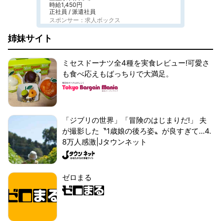
時給1,450円
正社員 / 派遣社員
スポンサー：求人ボックス
姉妹サイト
ミセスドーナツ全4種を実食レビュー!可愛さ
も食べ応えもばっちりで大満足。
「ジブリの世界」「冒険のはじまりだ!」 夫
が撮影した〝1歳娘の後ろ姿〟が良すぎて...4.
8万人感激|Jタウンネット
ゼロまる