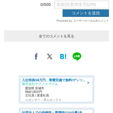
全てのコメントを見る
入社特典58万円、寮費完備で無料!デンソーで働こう!自動車工場で小型部品の検査業務 denso aichi
＞
株式会社テクノスマイル
愛知県 安城市
時給1,800円
正社員 / 派遣社員
スポンサー：求人ボックス
社団法人での保健師・看護師のお仕事/未経験OK/要資格:普通免許、保健師、正看護師