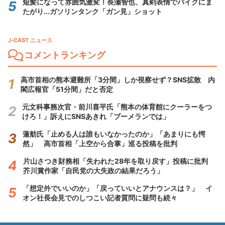
短髪になって雰囲気激変！長瀬智也、真剣表情でバイクにま
たがり...ガソリンタンク「ガン見」ショット
J-CAST ニュース
コメントランキング
高市首相の熊本避難所「3分間」しか視察せず？SNS拡散 内
閣広報官「51分間」だと否定
元文科事務次官・前川喜平氏「熊本の体育館にクーラーをつ
けろ！」訴えにSNSあきれ「ブーメランでは」
蓮舫氏「止める人は誰もいなかったのか」「あまりにも愕
然」 高市首相「上空から合掌」巡る投稿を批判
片山さつき財務相「失われた28年を取り戻す」投稿に批判
芥川賞作家「自民党の大失政の結果だろう」
「想定外でいいのか」「戻っていいとアナウンスは？」 イ
オン社長会見でのしつこい記者質問に疑問も続々