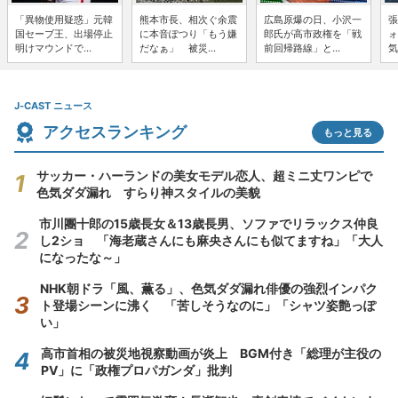
「異物使用疑惑」元韓
熊本市長、相次ぐ余震
広島原爆の日、小沢一
張
国セーブ王、出場停止
に本音ぽつり「もう嫌
郎氏が高市政権を「戦
ォ
明けマウンドで...
だなぁ」 被災...
前回帰路線」と...
気
J-CAST ニュース
アクセスランキング
もっと見る
サッカー・ハーランドの美女モデル恋人、超ミニ丈ワンピで
色気ダダ漏れ すらり神スタイルの美貌
市川團十郎の15歳長女＆13歳長男、ソファでリラックス仲良
し2ショ 「海老蔵さんにも麻央さんにも似てますね」「大人
になったな～」
NHK朝ドラ「風、薫る」、色気ダダ漏れ俳優の強烈インパク
ト登場シーンに沸く 「苦しそうなのに」「シャツ姿艶っぽ
い」
高市首相の被災地視察動画が炎上 BGM付き「総理が主役の
PV」に「政権プロパガンダ」批判