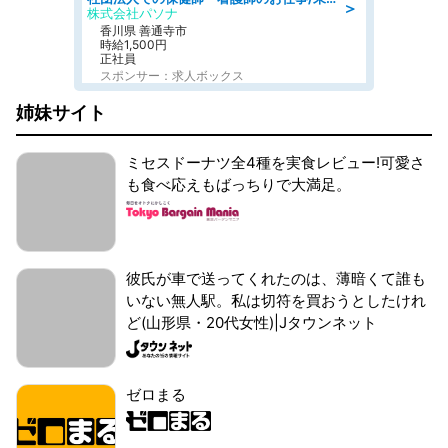
＞
株式会社パソナ
香川県 善通寺市
時給1,500円
正社員
スポンサー：求人ボックス
姉妹サイト
ミセスドーナツ全4種を実食レビュー!可愛さ
も食べ応えもばっちりで大満足。
彼氏が車で送ってくれたのは、薄暗くて誰も
いない無人駅。私は切符を買おうとしたけれ
ど(山形県・20代女性)|Jタウンネット
ゼロまる