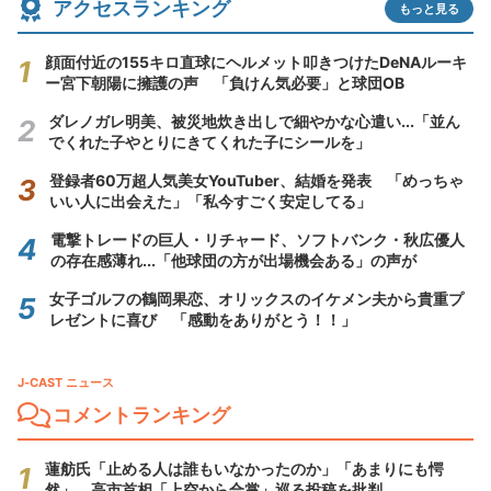
アクセスランキング
もっと見る
顔面付近の155キロ直球にヘルメット叩きつけたDeNAルーキ
ー宮下朝陽に擁護の声 「負けん気必要」と球団OB
ダレノガレ明美、被災地炊き出しで細やかな心遣い...「並ん
でくれた子やとりにきてくれた子にシールを」
登録者60万超人気美女YouTuber、結婚を発表 「めっちゃ
いい人に出会えた」「私今すごく安定してる」
電撃トレードの巨人・リチャード、ソフトバンク・秋広優人
の存在感薄れ...「他球団の方が出場機会ある」の声が
女子ゴルフの鶴岡果恋、オリックスのイケメン夫から貴重プ
レゼントに喜び 「感動をありがとう！！」
J-CAST ニュース
コメントランキング
蓮舫氏「止める人は誰もいなかったのか」「あまりにも愕
然」 高市首相「上空から合掌」巡る投稿を批判