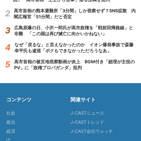
高市首相の熊本避難所「3分間」しか視察せず？SNS拡散 内
閣広報官「51分間」だと否定
広島原爆の日、小沢一郎氏が高市政権を「戦前回帰路線」と
非難 「この国は再び滅亡に向かいかねない」
なぜ「戻るな」と言えなかったのか イオン爆発事故で斎藤
幸平氏も逡巡「ボクもできなかっただろうなあ」
高市首相の被災地視察動画が炎上 BGM付き「総理が主役の
PV」に「政権プロパガンダ」批判
コンテンツ
関連サイト
社会
J-CASTニュース
政治
J-CASTトレンド
経済
J-CAST会社ウォッチ
IT