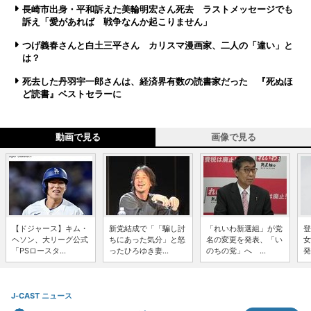
長崎市出身・平和訴えた美輪明宏さん死去 ラストメッセージでも
訴え「愛があれば 戦争なんか起こりません」
つげ義春さんと白土三平さん カリスマ漫画家、二人の「違い」と
は？
死去した丹羽宇一郎さんは、経済界有数の読書家だった 『死ぬほ
ど読書』ベストセラーに
動画で見る
画像で見る
【ドジャース】キム・
新党結成で「「騙し討
「れいわ新選組」が党
登
ヘソン、大リーグ公式
ちにあった気分」と怒
名の変更を発表、「い
女
「PSロースタ...
ったひろゆき妻...
のちの党」へ ...
発
J-CAST ニュース