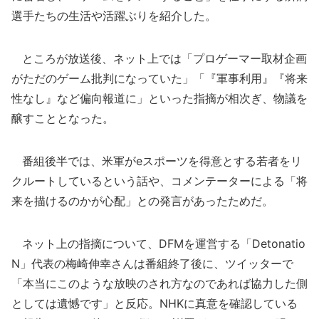
選手たちの生活や活躍ぶりを紹介した。
ところが放送後、ネット上では「プロゲーマー取材企画
がただのゲーム批判になっていた」「『軍事利用』『将来
性なし』など偏向報道に」といった指摘が相次ぎ、物議を
醸すこととなった。
番組後半では、米軍がeスポーツを得意とする若者をリ
クルートしているという話や、コメンテーターによる「将
来を描けるのかが心配」との発言があったためだ。
ネット上の指摘について、DFMを運営する「Detonatio
N」代表の梅崎伸幸さんは番組終了後に、ツイッターで
「本当にこのような放映のされ方なのであれば協力した側
としては遺憾です」と反応。NHKに真意を確認している