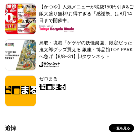
【かつや】人気メニューが税抜150円引き&ご
飯大盛り無料!お得すぎる「感謝祭」は8月14
日まで開催中。
鳥取・境港「ゲゲゲの妖怪楽園」限定だった
鬼太郎グッズ買える 銀座・博品館TOY PARK
へ急げ【8/8~31】|Jタウンネット
ゼロまる
追悼
一覧を見る