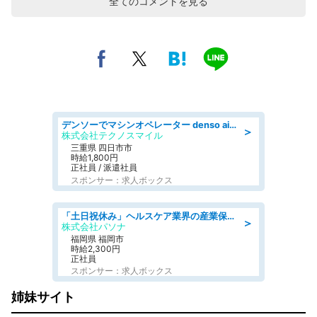
全てのコメントを見る
デンソーでマシンオペレーター denso aichi
＞
株式会社テクノスマイル
三重県 四日市市
時給1,800円
正社員 / 派遣社員
スポンサー：求人ボックス
「土日祝休み」ヘルスケア業界の産業保健師/高時給/未経験OK/要資格:保健師、正看護師
＞
株式会社パソナ
福岡県 福岡市
時給2,300円
正社員
スポンサー：求人ボックス
姉妹サイト