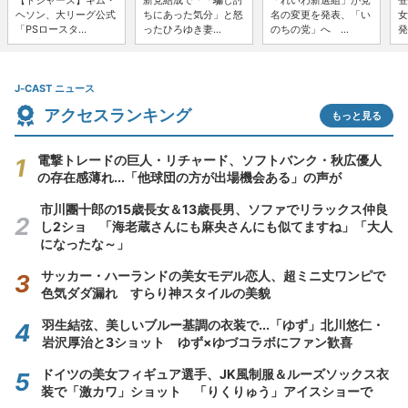
【ドジャース】キム・
新党結成で「「騙し討
「れいわ新選組」が党
登
ヘソン、大リーグ公式
ちにあった気分」と怒
名の変更を発表、「い
女
「PSロースタ...
ったひろゆき妻...
のちの党」へ ...
発
J-CAST ニュース
アクセスランキング
もっと見る
電撃トレードの巨人・リチャード、ソフトバンク・秋広優人
の存在感薄れ...「他球団の方が出場機会ある」の声が
市川團十郎の15歳長女＆13歳長男、ソファでリラックス仲良
し2ショ 「海老蔵さんにも麻央さんにも似てますね」「大人
になったな～」
サッカー・ハーランドの美女モデル恋人、超ミニ丈ワンピで
色気ダダ漏れ すらり神スタイルの美貌
羽生結弦、美しいブルー基調の衣装で...「ゆず」北川悠仁・
岩沢厚治と3ショット ゆず×ゆづコラボにファン歓喜
ドイツの美女フィギュア選手、JK風制服＆ルーズソックス衣
装で「激カワ」ショット 「りくりゅう」アイスショーで