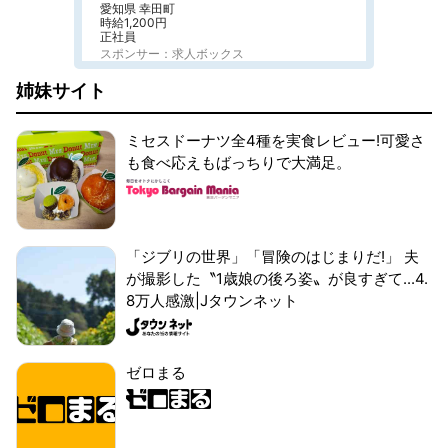
愛知県 幸田町
時給1,200円
正社員
スポンサー：求人ボックス
姉妹サイト
ミセスドーナツ全4種を実食レビュー!可愛さ
も食べ応えもばっちりで大満足。
「ジブリの世界」「冒険のはじまりだ!」 夫
が撮影した〝1歳娘の後ろ姿〟が良すぎて...4.
8万人感激|Jタウンネット
ゼロまる