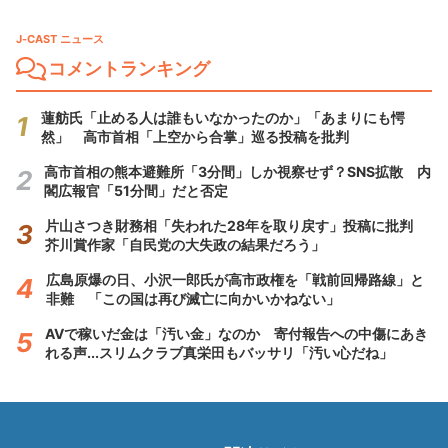
J-CAST ニュース
コメントランキング
蓮舫氏「止める人は誰もいなかったのか」「あまりにも愕
然」 高市首相「上空から合掌」巡る投稿を批判
高市首相の熊本避難所「3分間」しか視察せず？SNS拡散 内
閣広報官「51分間」だと否定
片山さつき財務相「失われた28年を取り戻す」投稿に批判
芥川賞作家「自民党の大失政の結果だろう」
広島原爆の日、小沢一郎氏が高市政権を「戦前回帰路線」と
非難 「この国は再び滅亡に向かいかねない」
AVで稼いだ金は「汚い金」なのか 寄付報告への中傷にあき
れる声...スリムクラブ真栄田もバッサリ「汚い心だね」