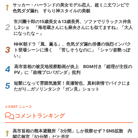
サッカー・ハーランドの美女モデル恋人、超ミニ丈ワンピで
色気ダダ漏れ すらり神スタイルの美貌
市川團十郎の15歳長女＆13歳長男、ソファでリラックス仲良
し2ショ 「海老蔵さんにも麻央さんにも似てますね」「大人
になったな～」
NHK朝ドラ「風、薫る」、色気ダダ漏れ俳優の強烈インパク
ト登場シーンに沸く 「苦しそうなのに」「シャツ姿艶っぽ
い」
高市首相の被災地視察動画が炎上 BGM付き「総理が主役の
PV」に「政権プロパガンダ」批判
短髪になって雰囲気激変！長瀬智也、真剣表情でバイクにま
たがり...ガソリンタンク「ガン見」ショット
J-CAST ニュース
コメントランキング
高市首相の熊本避難所「3分間」しか視察せず？SNS拡散 内
閣広報官「51分間」だと否定