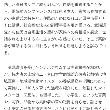
携した高齢者ケアに取り組んだ。自助を重視することか
ら、退院前カンファレンスには患者本人、家族も参加する
のが南砺式の特色だ。住民のためになればと田中市長とと
もに活動、社会福祉法人の副理事長も引き受ける。意識調
査から住民は自宅生活を望むが家族への負担増を懸念、世
話されるよりする方に生きがいを感じていた。そこで高齢
者が世話する側に回れるよう出番を用意しようと試みてい
る。
基調講演を受けたシンポジウムでは実践報告が相次い
だ。協力者の山城清二・富山大学病院総合診療部教授は地
域医療・地域活性化マイスターの養成講座を 7期にわたっ
て実施し、 310人を育てた過程を紹介した。勉強したマイ
スターは「回想法」も習得した。「小学生」といった言葉
や、写真、品物から高齢者の昔の記憶を蘇らせ、話させ、
心を安定させる治療方法だ。さらに住民相手に語り合うカ