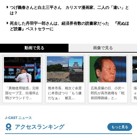
つげ義春さんと白土三平さん カリスマ漫画家、二人の「違い」と
は？
死去した丹羽宇一郎さんは、経済界有数の読書家だった 『死ぬほ
ど読書』ベストセラーに
動画で見る
画像で見る
「異物使用疑惑」元韓
熊本市長、相次ぐ余震
広島原爆の日、小沢一
張
国セーブ王、出場停止
に本音ぽつり「もう嫌
郎氏が高市政権を「戦
ォ
明けマウンドで...
だなぁ」 被災...
前回帰路線」と...
気
J-CAST ニュース
アクセスランキング
もっと見る