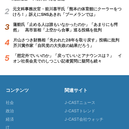
元文科事務次官・前川喜平氏「熊本の体育館にクーラーをつ
けろ！」訴えにSNSあきれ「ブーメランでは」
蓮舫氏「止める人は誰もいなかったのか」「あまりにも愕
然」 高市首相「上空から合掌」巡る投稿を批判
片山さつき財務相「失われた28年を取り戻す」投稿に批判
芥川賞作家「自民党の大失政の結果だろう」
「想定外でいいのか」「戻っていいとアナウンスは？」 イ
オン社長会見でのしつこい記者質問に疑問も続々
コンテンツ
関連サイト
社会
J-CASTニュース
政治
J-CASTトレンド
経済
J-CAST会社ウォッチ
IT