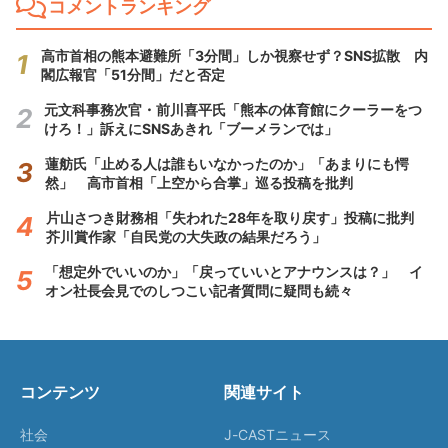
コメントランキング
高市首相の熊本避難所「3分間」しか視察せず？SNS拡散 内
閣広報官「51分間」だと否定
元文科事務次官・前川喜平氏「熊本の体育館にクーラーをつ
けろ！」訴えにSNSあきれ「ブーメランでは」
蓮舫氏「止める人は誰もいなかったのか」「あまりにも愕
然」 高市首相「上空から合掌」巡る投稿を批判
片山さつき財務相「失われた28年を取り戻す」投稿に批判
芥川賞作家「自民党の大失政の結果だろう」
「想定外でいいのか」「戻っていいとアナウンスは？」 イ
オン社長会見でのしつこい記者質問に疑問も続々
コンテンツ
関連サイト
社会
J-CASTニュース