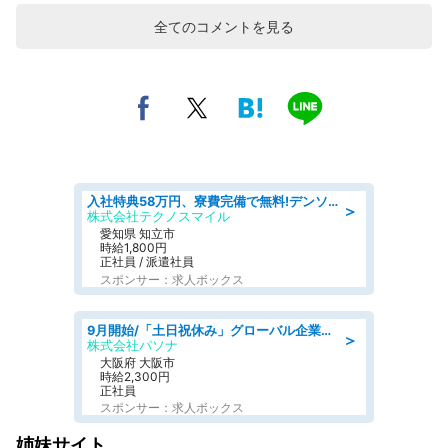
全てのコメントを見る
入社特典58万円、寮費完備で無料!デンソーで働こう!自動車工場で小型部品の検査業務 denso aichi
＞
株式会社テクノスマイル
愛知県 知立市
時給1,800円
正社員 / 派遣社員
スポンサー：求人ボックス
9月開始/「土日祝休み」グローバル企業での産業保健のお仕事/保健師/高時給/残業なし/服装自由
＞
株式会社パソナ
大阪府 大阪市
時給2,300円
正社員
スポンサー：求人ボックス
姉妹サイト