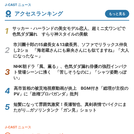
J-CAST ニュース
アクセスランキング
もっと見る
サッカー・ハーランドの美女モデル恋人、超ミニ丈ワンピで
色気ダダ漏れ すらり神スタイルの美貌
市川團十郎の15歳長女＆13歳長男、ソファでリラックス仲良
し2ショ 「海老蔵さんにも麻央さんにも似てますね」「大人
になったな～」
NHK朝ドラ「風、薫る」、色気ダダ漏れ俳優の強烈インパク
ト登場シーンに沸く 「苦しそうなのに」「シャツ姿艶っぽ
い」
高市首相の被災地視察動画が炎上 BGM付き「総理が主役の
PV」に「政権プロパガンダ」批判
短髪になって雰囲気激変！長瀬智也、真剣表情でバイクにま
たがり...ガソリンタンク「ガン見」ショット
J-CAST ニュース