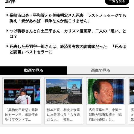
追悼
一覧を見る
長崎市出身・平和訴えた美輪明宏さん死去 ラストメッセージでも
訴え「愛があれば 戦争なんか起こりません」
つげ義春さんと白土三平さん カリスマ漫画家、二人の「違い」と
は？
死去した丹羽宇一郎さんは、経済界有数の読書家だった 『死ぬほ
ど読書』ベストセラーに
動画で見る
画像で見る
「異物使用疑惑」元韓
熊本市長、相次ぐ余震
広島原爆の日、小沢一
張
国セーブ王、出場停止
に本音ぽつり「もう嫌
郎氏が高市政権を「戦
ォ
明けマウンドで...
だなぁ」 被災...
前回帰路線」と...
気