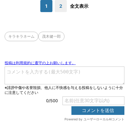
1
2
全文表示
キラキラネーム
茂木健一郎