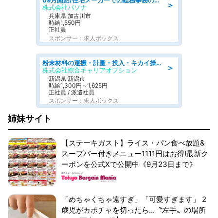
09月開始/住宅メーカーでの総務事務のお仕事/駅近/車通勤可/一般事務/人事労務
＞
株式会社パソナ
兵庫県 加古川市
時給1,550円
正社員
スポンサー：求人ボックス
粉末材料の運搬・計量・投入・キカイ操作/オンライン登録
＞
株式会社綜合キャリアオプション
新潟県 新潟市
時給1,300円～1,625円
正社員 / 派遣社員
スポンサー：求人ボックス
姉妹サイト
【ステーキガスト】ライス・パン食べ放題&
スープバー付きメニュー1111円はお得!最新ク
ーポンを公式Xで公開中《9月23日まで》
「めちゃくちゃ遠すぎ」「可愛すぎます」 2
歳児がカボチャを切ったら...〝左手〟の場所