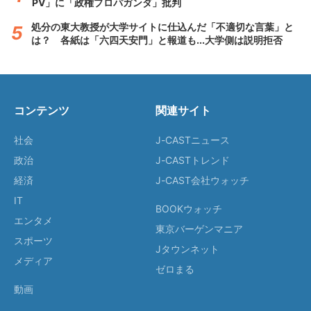
PV」に「政権プロパガンダ」批判
処分の東大教授が大学サイトに仕込んだ「不適切な言葉」と
は？ 各紙は「六四天安門」と報道も...大学側は説明拒否
コンテンツ
関連サイト
社会
J-CASTニュース
政治
J-CASTトレンド
経済
J-CAST会社ウォッチ
IT
BOOKウォッチ
エンタメ
東京バーゲンマニア
スポーツ
Jタウンネット
メディア
ゼロまる
動画