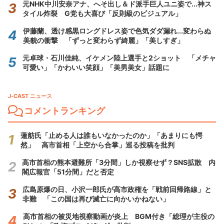
元NHK中川安奈アナ、へそ出し＆ド派手巨人ユニ姿で...神ス
タイル炸裂 G党も大喜び「反則級のビジュアル」
伊藤蘭、透け感黒ロングドレス姿で色気ダダ漏れ...変わらぬ
美貌の衝撃 「ずっと変わらず綺麗」「美しすぎ」
元卓球・石川佳純、イケメン陸上選手と2ショット 「メチャ
可愛い」「かわいい笑顔」「美男美女」話題に
J-CAST ニュース
コメントランキング
蓮舫氏「止める人は誰もいなかったのか」「あまりにも愕
然」 高市首相「上空から合掌」巡る投稿を批判
高市首相の熊本避難所「3分間」しか視察せず？SNS拡散 内
閣広報官「51分間」だと否定
広島原爆の日、小沢一郎氏が高市政権を「戦前回帰路線」と
非難 「この国は再び滅亡に向かいかねない」
高市首相の被災地視察動画が炎上 BGM付き「総理が主役の