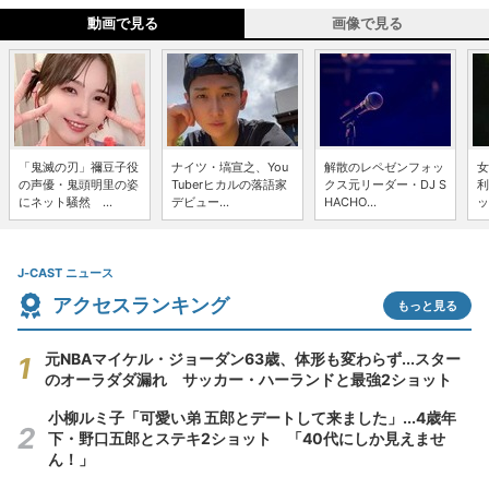
動画で見る
画像で見る
「鬼滅の刃」禰豆子役
ナイツ・塙宣之、You
解散のレペゼンフォッ
女
の声優・鬼頭明里の姿
Tuberヒカルの落語家
クス元リーダー・DJ S
利
にネット騒然 ...
デビュー...
HACHO...
ッ
J-CAST ニュース
アクセスランキング
もっと見る
元NBAマイケル・ジョーダン63歳、体形も変わらず...スター
のオーラダダ漏れ サッカー・ハーランドと最強2ショット
小柳ルミ子「可愛い弟 五郎とデートして来ました」...4歳年
下・野口五郎とステキ2ショット 「40代にしか見えませ
ん！」