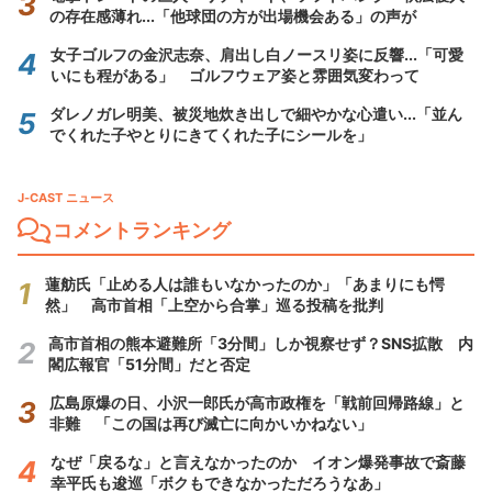
の存在感薄れ...「他球団の方が出場機会ある」の声が
女子ゴルフの金沢志奈、肩出し白ノースリ姿に反響...「可愛
いにも程がある」 ゴルフウェア姿と雰囲気変わって
ダレノガレ明美、被災地炊き出しで細やかな心遣い...「並ん
でくれた子やとりにきてくれた子にシールを」
J-CAST ニュース
コメントランキング
蓮舫氏「止める人は誰もいなかったのか」「あまりにも愕
然」 高市首相「上空から合掌」巡る投稿を批判
高市首相の熊本避難所「3分間」しか視察せず？SNS拡散 内
閣広報官「51分間」だと否定
広島原爆の日、小沢一郎氏が高市政権を「戦前回帰路線」と
非難 「この国は再び滅亡に向かいかねない」
なぜ「戻るな」と言えなかったのか イオン爆発事故で斎藤
幸平氏も逡巡「ボクもできなかっただろうなあ」