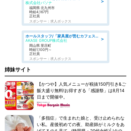
＞
株式会社パソナ
福岡県 北九州市
時給4,167円
正社員
スポンサー：求人ボックス
ホールスタッフ/「家具屋が営むカフェスタッフ!」週2日～OK!嬉しいまかない付き/岡山県/浅口郡里庄町
＞
AKASE GROUP株式会社
岡山県 里庄町
時給1,100円～
正社員
スポンサー：求人ボックス
姉妹サイト
【かつや】人気メニューが税抜150円引き&ご
飯大盛り無料!お得すぎる「感謝祭」は8月14
日まで開催中。
「多指症」で生まれた娘と、受け止められな
い私。産後初めての夜、助産師がミルクをあ
げてるのを見て...(静岡県・20代女性)|Jタウ