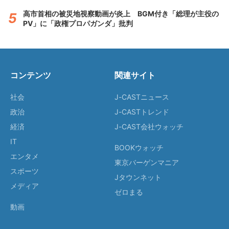
高市首相の被災地視察動画が炎上 BGM付き「総理が主役の
PV」に「政権プロパガンダ」批判
コンテンツ
関連サイト
社会
J-CASTニュース
政治
J-CASTトレンド
経済
J-CAST会社ウォッチ
IT
BOOKウォッチ
エンタメ
東京バーゲンマニア
スポーツ
Jタウンネット
メディア
ゼロまる
動画