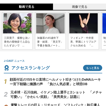
動画で見る
画像で見る
三田寛子、優雅な淡い
加藤茶の45歳年下
フィギュア・中井亜
制
黄色の着物姿で上品な
妻・綾菜、「美文字」
美、華麗にトリプルア
う
たたずまいで ...
手書き勉強ノート...
クセル決める 「...
一
J-CAST ニュース
アクセスランキング
もっと見る
顔面付近の155キロ直球にヘルメット叩きつけたDeNAルーキ
ー宮下朝陽に擁護の声 「負けん気必要」と球団OB
元卓球・石川佳純、イケメン陸上選手と2ショット 「メチャ
可愛い」「かわいい笑顔」「美男美女」話題に
電撃トレードの巨人・リチャード、ソフトバンク・秋広優人