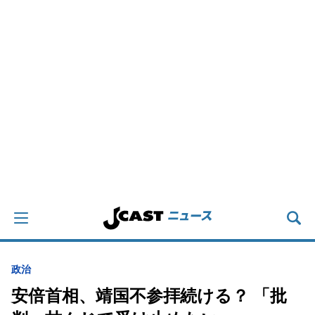
政治
安倍首相、靖国不参拝続ける？ 「批