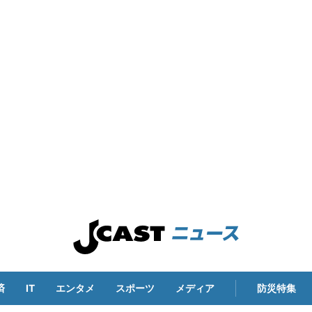
済
IT
エンタメ
スポーツ
メディア
防災特集