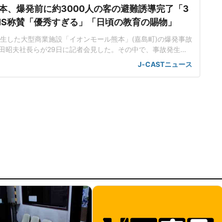
本、爆発前に約3000人の客の避難誘導完了「3
SNS称賛「優秀すぎる」「日頃の教育の賜物」
に発生した大型商業施設「イオンモール熊本」(嘉島町)の爆発事故
田昭夫社長らが29日に記者会見した。その中で、事故発生の
た客について全て避難誘導完了していたと明かし、会見を見てい
J-CASTニュース
賛の声が寄せられている。死者3人、心肺停止1人、負傷による
28日16時27分頃に熊本県内で最大震度7の地震が発生し、そ