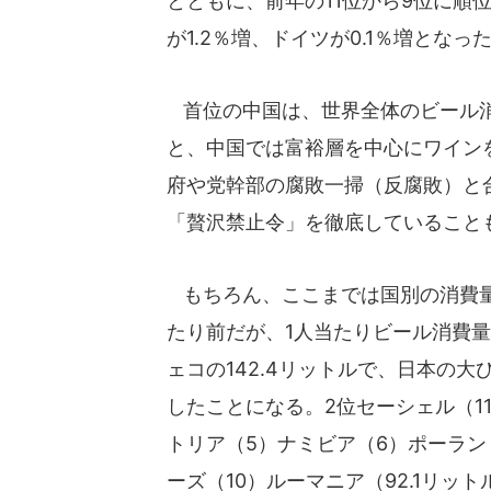
とともに、前年の11位から9位に順
が1.2％増、ドイツが0.1％増とな
首位の中国は、世界全体のビール消
と、中国では富裕層を中心にワイン
府や党幹部の腐敗一掃（反腐敗）と
「贅沢禁止令」を徹底していること
もちろん、ここまでは国別の消費量
たり前だが、1人当たりビール消費量
ェコの142.4リットルで、日本の大
したことになる。2位セーシェル（11
トリア（5）ナミビア（6）ポーラン
ーズ（10）ルーマニア（92.1リッ