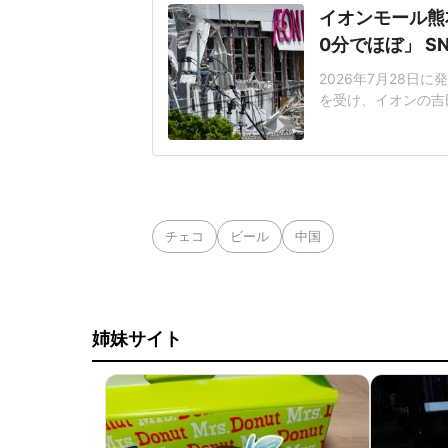
イオンモール熊
0分でほぼ」 
2026年7月28日
を受け、イオンの吉
前に約3000人い
たXユーザーから称
緊急搬送者4人を確認
の後17時5
チェコ
ビール
中国
姉妹サイト