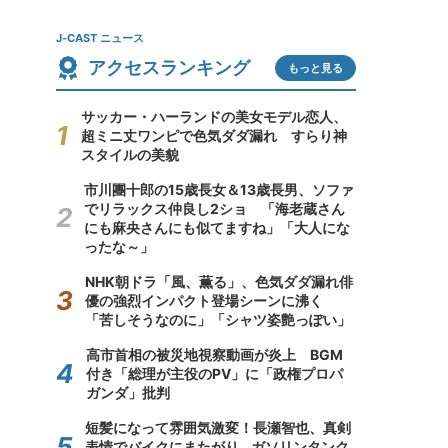
J-CAST ニュース
アクセスランキング
もっと見る
サッカー・ハーランドの美女モデル恋人、
超ミニ丈ワンピで色気ダダ漏れ すらり神
スタイルの美貌
市川團十郎の15歳長女＆13歳長男、ソファ
でリラックス仲良し2ショ 「海老蔵さん
にも麻央さんにも似てますね」「大人にな
ったな～」
NHK朝ドラ「風、薫る」、色気ダダ漏れ俳
優の強烈インパクト登場シーンに沸く
「苦しそうなのに」「シャツ姿艶っぽい」
高市首相の被災地視察動画が炎上 BGM
付き「総理が主役のPV」に「政権プロパ
ガンダ」批判
短髪になって雰囲気激変！長瀬智也、真剣
表情でバイクにまたがり...ガソリンタンク