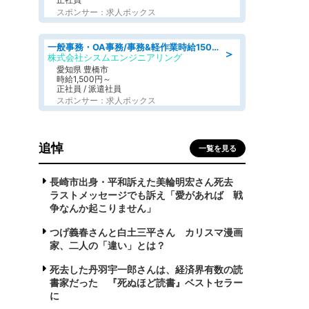
スポンサー：求人ボックス
一般事務・OA事務/事務&軽作業時給1500円土日祝休み各種社保完備
＞
株式会社シスムエンジニアリング
愛知県 豊橋市
時給1,500円～
正社員 / 派遣社員
スポンサー：求人ボックス
追悼
一覧を見る
長崎市出身・平和訴えた美輪明宏さん死去
ラストメッセージでも訴え「愛があれば 戦
争なんか起こりません」
つげ義春さんと白土三平さん カリスマ漫画
家、二人の「違い」とは？
死去した丹羽宇一郎さんは、経済界有数の読
書家だった 『死ぬほど読書』ベストセラー
に