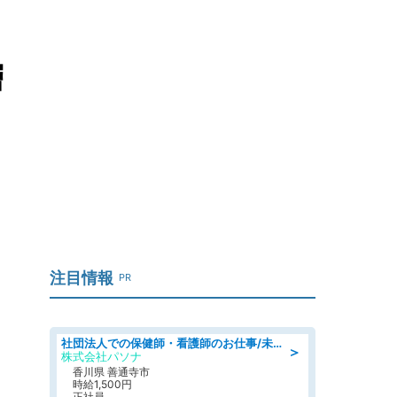
層
注目情報
PR
社団法人での保健師・看護師のお仕事/未経験OK/要資格:普通免許、保健師、正看護師
＞
株式会社パソナ
香川県 善通寺市
時給1,500円
正社員