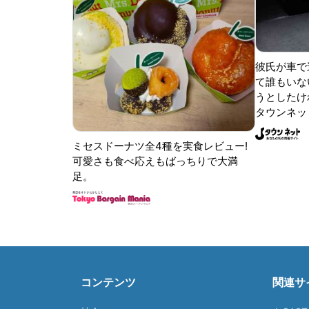
彼氏が車で
て誰もいな
うとしたけれ
タウンネッ
ミセスドーナツ全4種を実食レビュー!
可愛さも食べ応えもばっちりで大満
足。
コンテンツ
関連サ