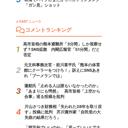
「ガン見」ショット
J-CAST ニュース
コメントランキング
高市首相の熊本避難所「3分間」しか視察せ
ず？SNS拡散 内閣広報官「51分間」だと
否定
元文科事務次官・前川喜平氏「熊本の体育
館にクーラーをつけろ！」訴えにSNSあき
れ「ブーメランでは」
蓮舫氏「止める人は誰もいなかったのか」
「あまりにも愕然」 高市首相「上空から
合掌」巡る投稿を批判
片山さつき財務相「失われた28年を取り戻
す」投稿に批判 芥川賞作家「自民党の大
失政の結果だろう」
「想定外でいいのか」「戻っていいとアナ