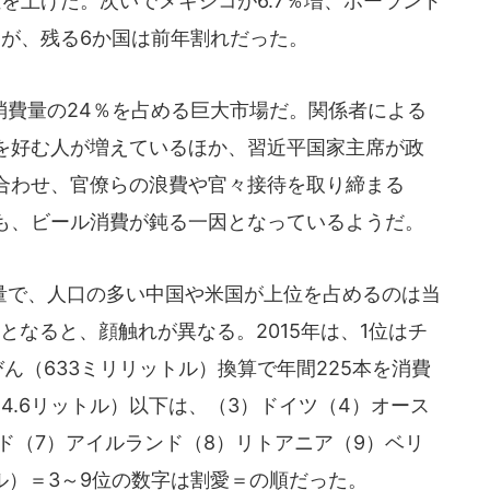
位を上げた。次いでメキシコが6.7％増、ポーランド
ったが、残る6か国は前年割れだった。
費量の24％を占める巨大市場だ。関係者による
を好む人が増えているほか、習近平国家主席が政
合わせ、官僚らの浪費や官々接待を取り締まる
も、ビール消費が鈍る一因となっているようだ。
で、人口の多い中国や米国が上位を占めるのは当
となると、顔触れが異なる。2015年は、1位はチ
びん（633ミリリットル）換算で年間225本を消費
4.6リットル）以下は、（3）ドイツ（4）オース
ド（7）アイルランド（8）リトアニア（9）ベリ
トル）＝3～9位の数字は割愛＝の順だった。