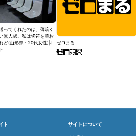
送ってくれたのは、薄暗く
い無人駅。私は切符を買お
ど(山形県・20代女性)|J
ゼロまる
ト
イト
サイトについて