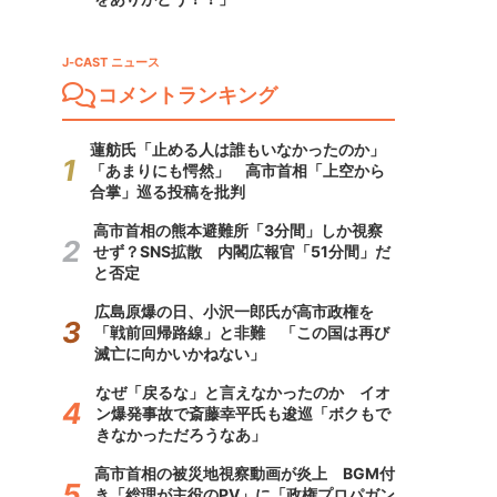
J-CAST ニュース
コメントランキング
蓮舫氏「止める人は誰もいなかったのか」
「あまりにも愕然」 高市首相「上空から
合掌」巡る投稿を批判
高市首相の熊本避難所「3分間」しか視察
せず？SNS拡散 内閣広報官「51分間」だ
と否定
広島原爆の日、小沢一郎氏が高市政権を
「戦前回帰路線」と非難 「この国は再び
滅亡に向かいかねない」
なぜ「戻るな」と言えなかったのか イオ
ン爆発事故で斎藤幸平氏も逡巡「ボクもで
きなかっただろうなあ」
高市首相の被災地視察動画が炎上 BGM付
き「総理が主役のPV」に「政権プロパガン