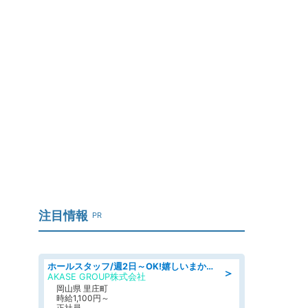
注目情報
PR
ホールスタッフ/週2日～OK!嬉しいまかない付き/岡山県/浅口郡里庄町
＞
AKASE GROUP株式会社
岡山県 里庄町
時給1,100円～
正社員