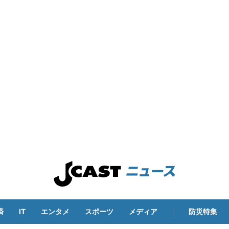
済
IT
エンタメ
スポーツ
メディア
防災特集