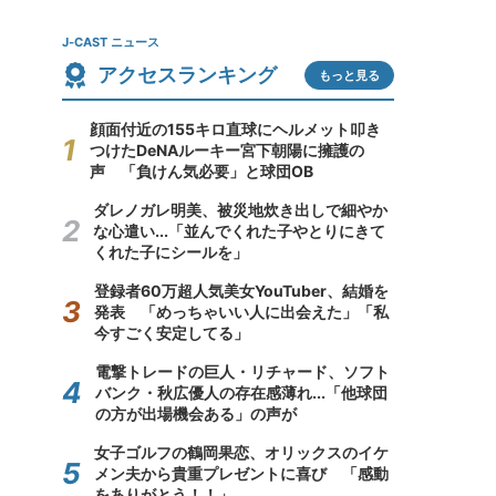
J-CAST ニュース
アクセスランキング
もっと見る
顔面付近の155キロ直球にヘルメット叩き
つけたDeNAルーキー宮下朝陽に擁護の
声 「負けん気必要」と球団OB
ダレノガレ明美、被災地炊き出しで細やか
な心遣い...「並んでくれた子やとりにきて
くれた子にシールを」
登録者60万超人気美女YouTuber、結婚を
発表 「めっちゃいい人に出会えた」「私
今すごく安定してる」
電撃トレードの巨人・リチャード、ソフト
バンク・秋広優人の存在感薄れ...「他球団
の方が出場機会ある」の声が
女子ゴルフの鶴岡果恋、オリックスのイケ
メン夫から貴重プレゼントに喜び 「感動
をありがとう！！」