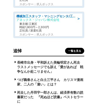
スポンサー：求人ボックス
機械加工スタッフ・マシニングセンタ/工業系卒歓迎/未経験OK/定年なし/転勤なし/年間休日125日
＞
アネックス・ジャパン株式会社
東京都 江東区
時給1,900円～2,300円
正社員 / 派遣社員
スポンサー：求人ボックス
追悼
一覧を見る
長崎市出身・平和訴えた美輪明宏さん死去
ラストメッセージでも訴え「愛があれば 戦
争なんか起こりません」
つげ義春さんと白土三平さん カリスマ漫画
家、二人の「違い」とは？
死去した丹羽宇一郎さんは、経済界有数の読
書家だった 『死ぬほど読書』ベストセラー
に