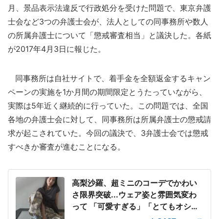
月、景品表示法違反で行政処分を受けた問題で、東京弁護
士会など3つの弁護士会が、法人としての同事務所や数人
の所属弁護士について「懲戒審査相当」と議決した。各紙
が2017年4月3日に報じた。
同事務所は自社サイトで、着手金を全額返金するキャン
ペーンの実施を1か月間の期間限定とうたっていながら、
実際は5年近く継続的に行っていた。この問題では、全国
各地の弁護士会に対して、同事務所は所属弁護士の懲戒請
求が起こされていた。今回の議決で、3弁護士会では懲戒
すべきか審査が進むことになる。
高梨沙羅、超ミニのコーデでかわい
さ限界突破...ウェア姿と雰囲気変わ
って 「可愛すぎる」「とてもオシャ
レ」