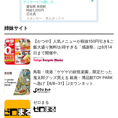
＞
デイサービス燈いろ
愛知県 幸田町
時給1,200円
正社員
スポンサー：求人ボックス
姉妹サイト
【かつや】人気メニューが税抜150円引き&ご
飯大盛り無料!お得すぎる「感謝祭」は8月14
日まで開催中。
鳥取・境港「ゲゲゲの妖怪楽園」限定だった
鬼太郎グッズ買える 銀座・博品館TOY PARK
へ急げ【8/8~31】|Jタウンネット
ゼロまる