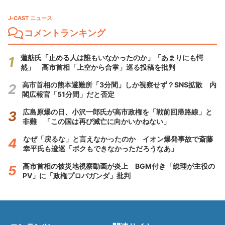
J-CAST ニュース
コメントランキング
蓮舫氏「止める人は誰もいなかったのか」「あまりにも愕
然」 高市首相「上空から合掌」巡る投稿を批判
高市首相の熊本避難所「3分間」しか視察せず？SNS拡散 内
閣広報官「51分間」だと否定
広島原爆の日、小沢一郎氏が高市政権を「戦前回帰路線」と
非難 「この国は再び滅亡に向かいかねない」
なぜ「戻るな」と言えなかったのか イオン爆発事故で斎藤
幸平氏も逡巡「ボクもできなかっただろうなあ」
高市首相の被災地視察動画が炎上 BGM付き「総理が主役の
PV」に「政権プロパガンダ」批判