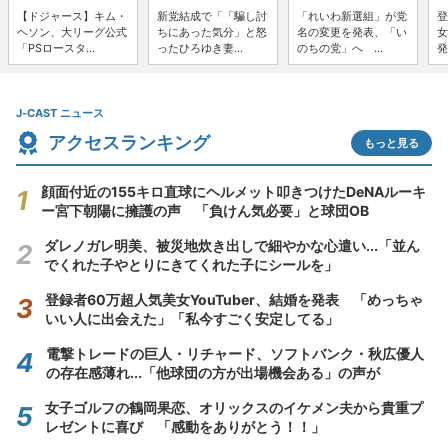
【ドジャース】キム・
新党結成で「「騙し討
「れいわ新選組」が党
登
ヘソン、大リーグ公式
ちにあった気分」と怒
名の変更を発表、「い
女
「PSロースタ...
ったひろゆき妻...
のちの党」へ ...
発
J-CAST ニュース
アクセスランキング
もっと見る
顔面付近の155キロ直球にヘルメット叩きつけたDeNAルーキ
ー宮下朝陽に擁護の声 「負けん気必要」と球団OB
ダレノガレ明美、被災地炊き出しで細やかな心遣い...「並ん
でくれた子やとりにきてくれた子にシールを」
登録者60万超人気美女YouTuber、結婚を発表 「めっちゃ
いい人に出会えた」「私今すごく安定してる」
電撃トレードの巨人・リチャード、ソフトバンク・秋広優人
の存在感薄れ...「他球団の方が出場機会ある」の声が
女子ゴルフの鶴岡果恋、オリックスのイケメン夫から貴重プ
レゼントに喜び 「感動をありがとう！！」