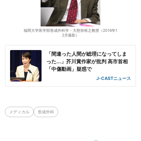
福岡大学医学部形成外科学・大慈弥裕之教授（2016年1
2月撮影）
「間違った人間が総理になってしま
った...」芥川賞作家が批判 高市首相
「中傷動画」疑惑で
J-CASTニュース
メディカル
形成外科