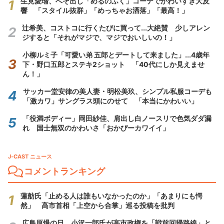
生見愛瑠、へそ出し「めるのふく」コーデでかわいすぎ大反
響 「スタイル抜群」「めっちゃお洒落」「最高！」
辻希美、コストコに行くたびに買って...大絶賛 少しアレン
ジすると「それがマジで、マジでおいしいの！」
小柳ルミ子「可愛い弟 五郎とデートして来ました」...4歳年
下・野口五郎とステキ2ショット 「40代にしか見えませ
ん！」
サッカー堂安律の美人妻・明松美玖、シンプル私服コーデも
「激カワ」サングラス頭にのせて 「本当にかわいい」
「役満ボディー」岡田紗佳、肩出し白ノースリで色気ダダ漏
れ 国士無双のかわいさ「おかぴーカワイイ」
J-CAST ニュース
コメントランキング
蓮舫氏「止める人は誰もいなかったのか」「あまりにも愕
然」 高市首相「上空から合掌」巡る投稿を批判
広島原爆の日、小沢一郎氏が高市政権を「戦前回帰路線」と