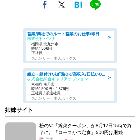
営業/商社でのルート営業のお仕事/即日勤務可/車通勤可/営業
＞
株式会社パソナ
福岡県 北九州市
時給1,506円
正社員
スポンサー：求人ボックス
組立・組付け/未経験OK/高収入/日払いOK/寮費無料/交替制
＞
株式会社綜合キャリアオプション
京都府 南丹市
時給1,500円～1,875円
正社員 / 派遣社員
スポンサー：求人ボックス
姉妹サイト
松のや「総菜クーポン」が8月12日15時で終
了に。「ロースかつ定食」500円は継続