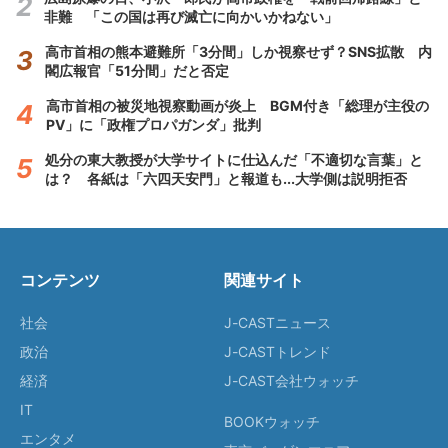
非難 「この国は再び滅亡に向かいかねない」
高市首相の熊本避難所「3分間」しか視察せず？SNS拡散 内
閣広報官「51分間」だと否定
高市首相の被災地視察動画が炎上 BGM付き「総理が主役の
PV」に「政権プロパガンダ」批判
処分の東大教授が大学サイトに仕込んだ「不適切な言葉」と
は？ 各紙は「六四天安門」と報道も...大学側は説明拒否
コンテンツ
関連サイト
社会
J-CASTニュース
政治
J-CASTトレンド
経済
J-CAST会社ウォッチ
IT
BOOKウォッチ
エンタメ