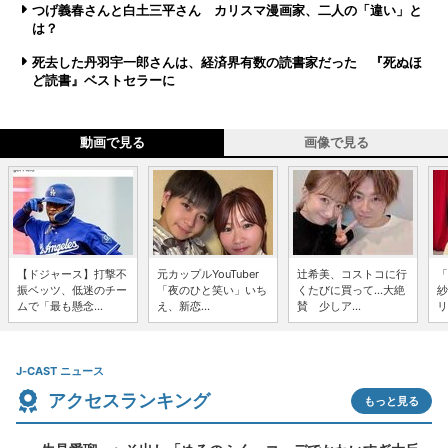
つげ義春さんと白土三平さん カリスマ漫画家、二人の「違い」と
は？
死去した丹羽宇一郎さんは、経済界有数の読書家だった 『死ぬほ
ど読書』ベストセラーに
動画で見る
画像で見る
【ドジャース】打撃不
元カップルYouTuber
辻希美、コストコに行
「
振ベッツ、低迷のチー
「夜のひと笑い」いち
くたびに買って...大絶
紗
ムで「最も懸念...
え、新恋...
賛 少しア...
リ
J-CAST ニュース
アクセスランキング
もっと見る