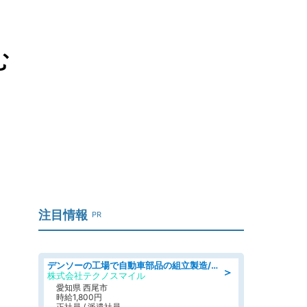
む
注目情報
PR
デンソーの工場で自動車部品の組立製造/denso aichi
＞
株式会社テクノスマイル
愛知県 西尾市
時給1,800円
正社員 / 派遣社員