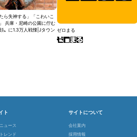
たら失神する」「こわいこ
」 兵庫・尼崎の公園に佇む
〟に1.3万人戦慄|Jタウン
ゼロまる
イト
サイトについて
Tニュース
会社案内
Tトレンド
採用情報