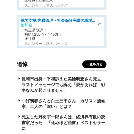
スポンサー：求人ボックス
就労支援/内職管理・社会保険完備の職場で生活支援員
＞
侑和会
埼玉県 坂戸市
時給1,250円～1,450円
正社員
スポンサー：求人ボックス
追悼
一覧を見る
長崎市出身・平和訴えた美輪明宏さん死去
ラストメッセージでも訴え「愛があれば 戦
争なんか起こりません」
つげ義春さんと白土三平さん カリスマ漫画
家、二人の「違い」とは？
死去した丹羽宇一郎さんは、経済界有数の読
書家だった 『死ぬほど読書』ベストセラー
に