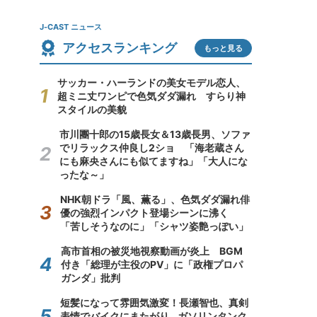
J-CAST ニュース
アクセスランキング
もっと見る
サッカー・ハーランドの美女モデル恋人、
超ミニ丈ワンピで色気ダダ漏れ すらり神
スタイルの美貌
市川團十郎の15歳長女＆13歳長男、ソファ
でリラックス仲良し2ショ 「海老蔵さん
にも麻央さんにも似てますね」「大人にな
ったな～」
NHK朝ドラ「風、薫る」、色気ダダ漏れ俳
優の強烈インパクト登場シーンに沸く
「苦しそうなのに」「シャツ姿艶っぽい」
高市首相の被災地視察動画が炎上 BGM
付き「総理が主役のPV」に「政権プロパ
ガンダ」批判
短髪になって雰囲気激変！長瀬智也、真剣
表情でバイクにまたがり...ガソリンタンク