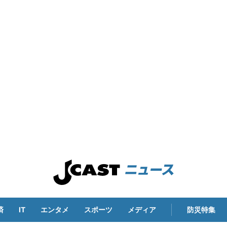
済
IT
エンタメ
スポーツ
メディア
防災特集