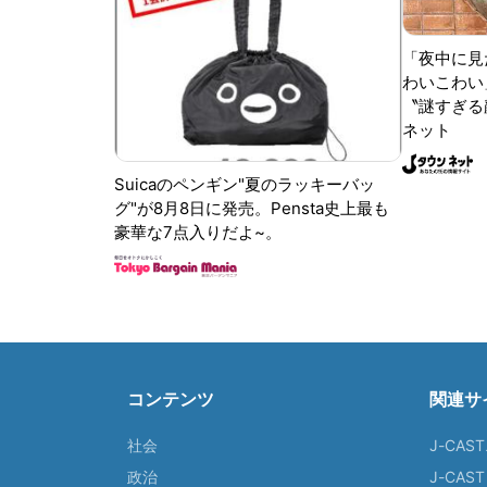
「夜中に見
わいこわい
〝謎すぎる顔
ネット
Suicaのペンギン"夏のラッキーバッ
グ"が8月8日に発売。Pensta史上最も
豪華な7点入りだよ~。
コンテンツ
関連サ
社会
J-CAS
政治
J-CAS