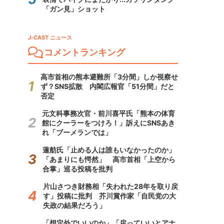
「ガン見」ショット
J-CAST ニュース
コメントランキング
高市首相の熊本避難所「3分間」しか視察せ
ず？SNS拡散 内閣広報官「51分間」だと
否定
元文科事務次官・前川喜平氏「熊本の体育
館にクーラーをつけろ！」訴えにSNSあき
れ「ブーメランでは」
蓮舫氏「止める人は誰もいなかったのか」
「あまりにも愕然」 高市首相「上空から
合掌」巡る投稿を批判
片山さつき財務相「失われた28年を取り戻
す」投稿に批判 芥川賞作家「自民党の大
失政の結果だろう」
「想定外でいいのか」「戻っていいとアナ