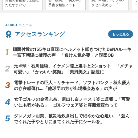
黄色の着物姿で上品な
妻・綾菜、「美文字」
美、華麗にトリプルア
う
たたずまいで ...
手書き勉強ノート...
クセル決める 「...
一
J-CAST ニュース
アクセスランキング
もっと見る
顔面付近の155キロ直球にヘルメット叩きつけたDeNAルーキ
ー宮下朝陽に擁護の声 「負けん気必要」と球団OB
元卓球・石川佳純、イケメン陸上選手と2ショット 「メチャ
可愛い」「かわいい笑顔」「美男美女」話題に
電撃トレードの巨人・リチャード、ソフトバンク・秋広優人
の存在感薄れ...「他球団の方が出場機会ある」の声が
女子ゴルフの金沢志奈、肩出し白ノースリ姿に反響...「可愛
いにも程がある」 ゴルフウェア姿と雰囲気変わって
ダレノガレ明美、被災地炊き出しで細やかな心遣い...「並ん
でくれた子やとりにきてくれた子にシールを」