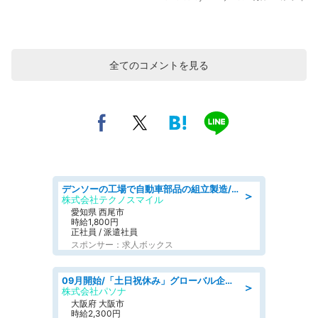
全てのコメントを見る
デンソーの工場で自動車部品の組立製造/denso aichi
＞
株式会社テクノスマイル
愛知県 西尾市
時給1,800円
正社員 / 派遣社員
スポンサー：求人ボックス
09月開始/「土日祝休み」グローバル企業での産業保健のお仕事/保健師/高時給/残業なし/服装自由
＞
株式会社パソナ
大阪府 大阪市
時給2,300円