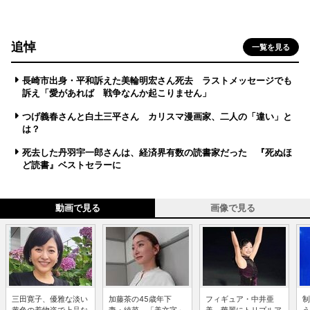
追悼
一覧を見る
長崎市出身・平和訴えた美輪明宏さん死去 ラストメッセージでも
訴え「愛があれば 戦争なんか起こりません」
つげ義春さんと白土三平さん カリスマ漫画家、二人の「違い」と
は？
死去した丹羽宇一郎さんは、経済界有数の読書家だった 『死ぬほ
ど読書』ベストセラーに
動画で見る
画像で見る
三田寛子、優雅な淡い
加藤茶の45歳年下
フィギュア・中井亜
制