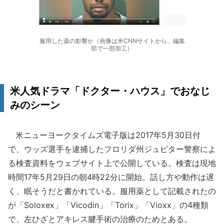
服用した薬の影響か（画像は米CNNサイトから。編集
部で一部加工）
米人気ドラマ「ドクター・ハウス」でおなじ
みのシーン
米ニューヨークタイムズ電子版は2017年5月30日付
で、ウッズ選手を逮捕したフロリダ州ジュピター警察によ
る検査資料をウェブサイト上で公開している。検査は現地
時間17年5月29日の朝4時22分に開始。話し方や動作は遅
く、眠そうだと書かれている。服用薬として記載されたの
が「Soloxex」「Vicodin」「Torix」「Vioxx」の4種類
で、左ひざとアキレス腱手術の治療のためとある。