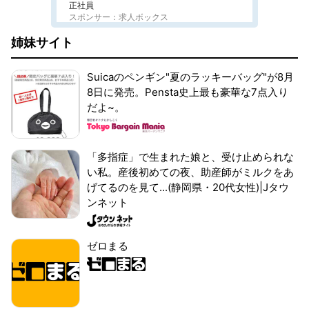
正社員
スポンサー：求人ボックス
姉妹サイト
Suicaのペンギン"夏のラッキーバッグ"が8月
8日に発売。Pensta史上最も豪華な7点入り
だよ~。
「多指症」で生まれた娘と、受け止められな
い私。産後初めての夜、助産師がミルクをあ
げてるのを見て...(静岡県・20代女性)|Jタウ
ンネット
ゼロまる