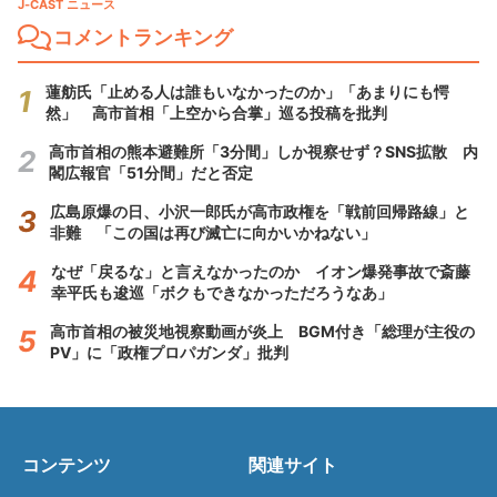
J-CAST ニュース
コメントランキング
蓮舫氏「止める人は誰もいなかったのか」「あまりにも愕
然」 高市首相「上空から合掌」巡る投稿を批判
高市首相の熊本避難所「3分間」しか視察せず？SNS拡散 内
閣広報官「51分間」だと否定
広島原爆の日、小沢一郎氏が高市政権を「戦前回帰路線」と
非難 「この国は再び滅亡に向かいかねない」
なぜ「戻るな」と言えなかったのか イオン爆発事故で斎藤
幸平氏も逡巡「ボクもできなかっただろうなあ」
高市首相の被災地視察動画が炎上 BGM付き「総理が主役の
PV」に「政権プロパガンダ」批判
コンテンツ
関連サイト