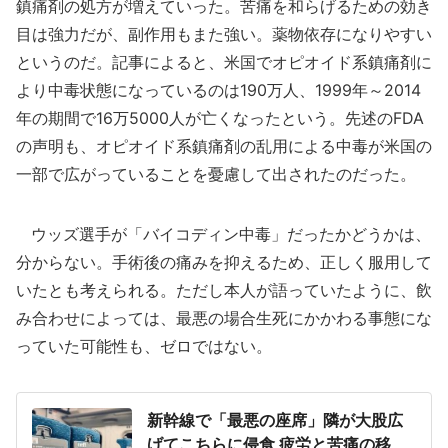
鎮痛剤の処方が増えていった。苦痛を和らげるための効き
目は強力だが、副作用もまた強い。薬物依存になりやすい
というのだ。記事によると、米国でオピオイド系鎮痛剤に
より中毒状態になっているのは190万人、1999年～2014
年の期間で16万5000人が亡くなったという。先述のFDA
の声明も、オピオイド系鎮痛剤の乱用による中毒が米国の
一部で広がっていることを憂慮して出されたのだった。
ウッズ選手が「バイコディン中毒」だったかどうかは、
分からない。手術後の痛みを抑えるため、正しく服用して
いたとも考えられる。ただし本人が語っていたように、飲
み合わせによっては、最悪の場合生死にかかわる事態にな
っていた可能性も、ゼロではない。
新幹線で「最悪の座席」隣が大股広
げてこちらに侵食 疲労と苦痛の移