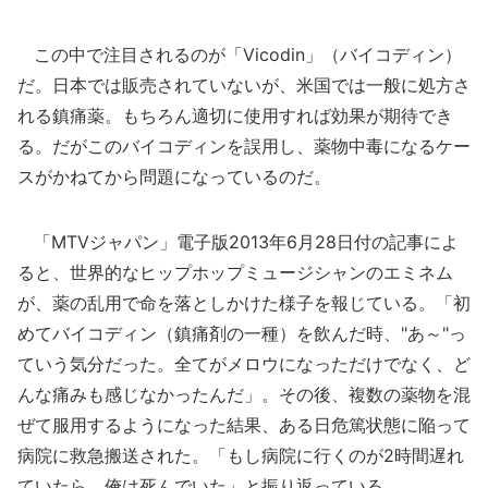
この中で注目されるのが「Vicodin」（バイコディン）
だ。日本では販売されていないが、米国では一般に処方さ
れる鎮痛薬。もちろん適切に使用すれば効果が期待でき
る。だがこのバイコディンを誤用し、薬物中毒になるケー
スがかねてから問題になっているのだ。
「MTVジャパン」電子版2013年6月28日付の記事によ
ると、世界的なヒップホップミュージシャンのエミネム
が、薬の乱用で命を落としかけた様子を報じている。「初
めてバイコディン（鎮痛剤の一種）を飲んだ時、"あ～"っ
ていう気分だった。全てがメロウになっただけでなく、ど
んな痛みも感じなかったんだ」。その後、複数の薬物を混
ぜて服用するようになった結果、ある日危篤状態に陥って
病院に救急搬送された。「もし病院に行くのが2時間遅れ
ていたら、俺は死んでいた」と振り返っている。