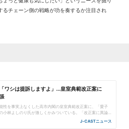
ちょっと健康も気にしたい」というニーズを掘り
するチェーン側の戦略が功を奏するか注目され
「ワシは提訴しますよ」...皇室典範改正案に
張
能性を事実上なくした高市内閣の皇室典範改正案に、「愛子
の小林よしのり氏が激しくかみついている。「改正案に異論
ています」と取り上げた2026年7月1日放送の「大下容子ワイ
J-CASTニュース
(テレビ朝日系)に、小林氏はVTRゲストで出演し、旧宮家から養