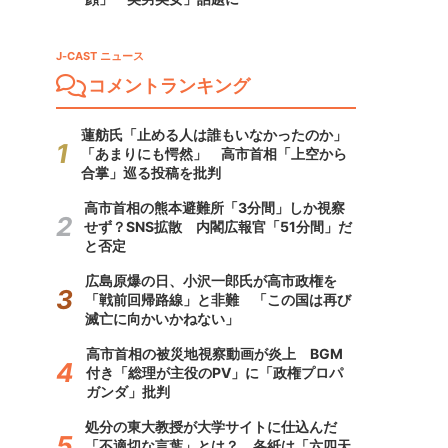
J-CAST ニュース
コメントランキング
蓮舫氏「止める人は誰もいなかったのか」
「あまりにも愕然」 高市首相「上空から
合掌」巡る投稿を批判
高市首相の熊本避難所「3分間」しか視察
せず？SNS拡散 内閣広報官「51分間」だ
と否定
広島原爆の日、小沢一郎氏が高市政権を
「戦前回帰路線」と非難 「この国は再び
滅亡に向かいかねない」
高市首相の被災地視察動画が炎上 BGM
付き「総理が主役のPV」に「政権プロパ
ガンダ」批判
処分の東大教授が大学サイトに仕込んだ
「不適切な言葉」とは？ 各紙は「六四天