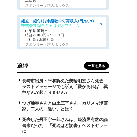
スポンサー：求人ボックス
組立・組付け/未経験OK/高収入/日払いOK/寮費無料/日勤
＞
株式会社綜合キャリアオプション
山梨県 韮崎市
時給2,000円～2,500円
正社員 / 派遣社員
スポンサー：求人ボックス
追悼
一覧を見る
長崎市出身・平和訴えた美輪明宏さん死去
ラストメッセージでも訴え「愛があれば 戦
争なんか起こりません」
つげ義春さんと白土三平さん カリスマ漫画
家、二人の「違い」とは？
死去した丹羽宇一郎さんは、経済界有数の読
書家だった 『死ぬほど読書』ベストセラー
に