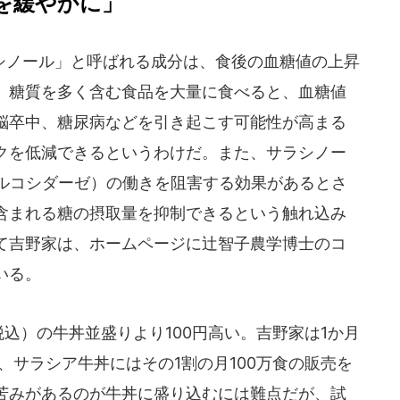
を緩やかに」
ノール」と呼ばれる成分は、食後の血糖値の上昇
。糖質を多く含む食品を大量に食べると、血糖値
脳卒中、糖尿病などを引き起こす可能性が高まる
クを低減できるというわけだ。また、サラシノー
グルコシダーゼ）の働きを阻害する効果があるとさ
含まれる糖の摂取量を抑制できるという触れ込み
て吉野家は、ホームページに辻智子農学博士のコ
いる。
込）の牛丼並盛りより100円高い。吉野家は1か月
が、サラシア牛丼にはその1割の月100万食の販売を
苦みがあるのが牛丼に盛り込むには難点だが、試