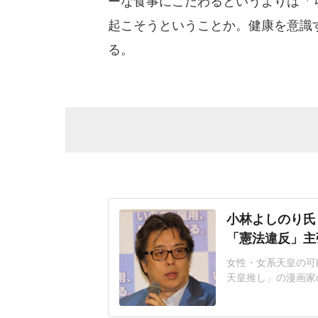
ーな食事にこだわるというよりは「
起こそうということか。健康を意識
る。
小林よしのり氏
「憲法違反」主
女性・女系天皇の可
天皇推し」の漫画家
が相次ぐ事態となっ
ド!スクランブル」