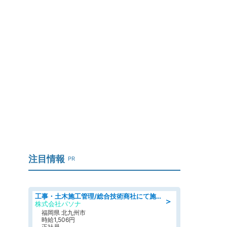
注目情報
PR
工事・土木施工管理/総合技術商社にて施工管理のお仕事/即日勤務可/車通勤可/工事・土木施工管理/生産・品質管理
＞
株式会社パソナ
福岡県 北九州市
時給1,506円
正社員