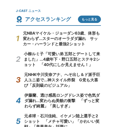
J-CAST ニュース
アクセスランキング
もっと見る
元NBAマイケル・ジョーダン63歳、体形も
変わらず...スターのオーラダダ漏れ サッ
カー・ハーランドと最強2ショット
小柳ルミ子「可愛い弟 五郎とデートして来
ました」...4歳年下・野口五郎とステキ2シ
ョット 「40代にしか見えません！」
元NHK中川安奈アナ、へそ出し＆ド派手巨
人ユニ姿で...神スタイル炸裂 G党も大喜
び「反則級のビジュアル」
伊藤蘭、透け感黒ロングドレス姿で色気ダ
ダ漏れ...変わらぬ美貌の衝撃 「ずっと変
わらず綺麗」「美しすぎ」
元卓球・石川佳純、イケメン陸上選手と2
ショット 「メチャ可愛い」「かわいい笑
顔」「美男美女」話題に