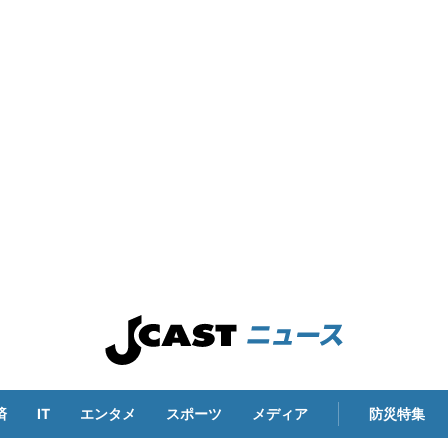
済
IT
エンタメ
スポーツ
メディア
防災特集