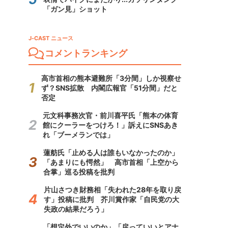
「ガン見」ショット
J-CAST ニュース
コメントランキング
高市首相の熊本避難所「3分間」しか視察せ
ず？SNS拡散 内閣広報官「51分間」だと
否定
元文科事務次官・前川喜平氏「熊本の体育
館にクーラーをつけろ！」訴えにSNSあき
れ「ブーメランでは」
蓮舫氏「止める人は誰もいなかったのか」
「あまりにも愕然」 高市首相「上空から
合掌」巡る投稿を批判
片山さつき財務相「失われた28年を取り戻
す」投稿に批判 芥川賞作家「自民党の大
失政の結果だろう」
「想定外でいいのか」「戻っていいとアナ