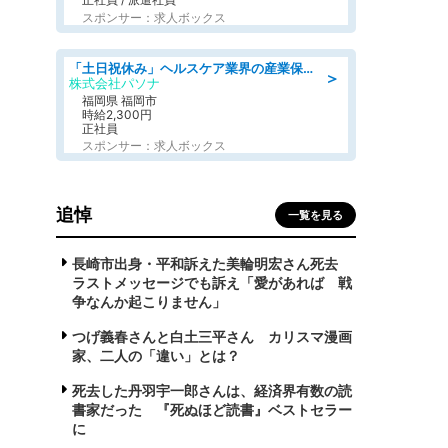
スポンサー：求人ボックス
「土日祝休み」ヘルスケア業界の産業保健師/高時給/未経験OK/要資格:保健師、正看護師
＞
株式会社パソナ
福岡県 福岡市
時給2,300円
正社員
スポンサー：求人ボックス
追悼
一覧を見る
長崎市出身・平和訴えた美輪明宏さん死去
ラストメッセージでも訴え「愛があれば 戦
争なんか起こりません」
つげ義春さんと白土三平さん カリスマ漫画
家、二人の「違い」とは？
死去した丹羽宇一郎さんは、経済界有数の読
書家だった 『死ぬほど読書』ベストセラー
に