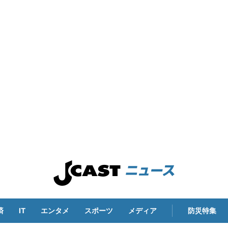
済
IT
エンタメ
スポーツ
メディア
防災特集