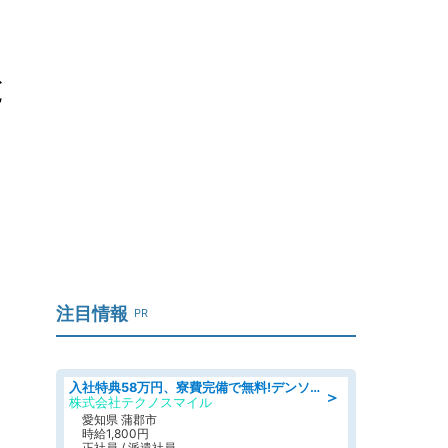
と
注目情報
PR
入社特典58万円、寮費完備で無料!デンソーで働こう!自動車工場で小型部品の検査業務 denso aichi
＞
株式会社テクノスマイル
愛知県 蒲郡市
時給1,800円
正社員 / 派遣社員