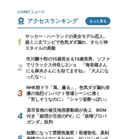
J-CAST ニュース
アクセスランキング
もっと見る
サッカー・ハーランドの美女モデル恋人、
超ミニ丈ワンピで色気ダダ漏れ すらり神
スタイルの美貌
市川團十郎の15歳長女＆13歳長男、ソファ
でリラックス仲良し2ショ 「海老蔵さん
にも麻央さんにも似てますね」「大人にな
ったな～」
NHK朝ドラ「風、薫る」、色気ダダ漏れ俳
優の強烈インパクト登場シーンに沸く
「苦しそうなのに」「シャツ姿艶っぽい」
高市首相の被災地視察動画が炎上 BGM
付き「総理が主役のPV」に「政権プロパ
ガンダ」批判
短髪になって雰囲気激変！長瀬智也、真剣
表情でバイクにまたがり...ガソリンタンク