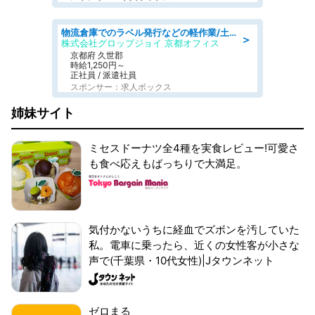
物流倉庫でのラベル発行などの軽作業/土日祝休/残業なし/車通勤OK/交通費支給
＞
株式会社グロップジョイ 京都オフィス
京都府 久世郡
時給1,250円～
正社員 / 派遣社員
スポンサー：求人ボックス
姉妹サイト
ミセスドーナツ全4種を実食レビュー!可愛さ
も食べ応えもばっちりで大満足。
気付かないうちに経血でズボンを汚していた
私。電車に乗ったら、近くの女性客が小さな
声で(千葉県・10代女性)|Jタウンネット
ゼロまる