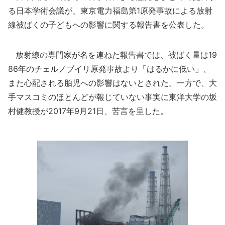
る日本学術会議が、東京電力福島第1原発事故による放射
線被ばくの子どもへの影響に関する報告書を公表した。
放射線の専門家が名を連ねた報告書では、被ばく量は19
86年のチェルノブイリ原発事故より「はるかに低い」、
また心配される胎児への影響はないとされた。一方で、大
手マスコミのほとんどが報じていない事実に東洋大学の坂
村健教授が2017年9月21日、苦言を呈した。