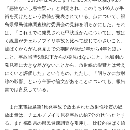
一方、「2016年12月末日までに185人が甲状腺がんの
『悪性ないし悪性疑い』と判定され、このうち146人が手
術を受けたという数値が発表されている」点について、福
島県県民健康調査検討委員会の見解を明らかにした。それ
は、「これまでに発見された甲状腺がんについては、被ば
く線量がチェルノブイリ事故と比べて総じて小さいこと、
被ばくからがん発見までの期間が概ね1年から4年と短い
こと、事故当時5歳以下からの発見はないこと、地域別の
発見率に大きな差がないことから、放射線の影響とは考え
にくいと評価した」というもの。ただし、「明らかに放射
線の影響」という主張や論文があることについても、報告
書では言及している。
また東電福島第1原発事故で放出された放射性物質の総
放出量は、チェルノブイリ原発事故の約7分の1だったとす
る。また福島県の県民健康調査を引用し、比較的被ばく線