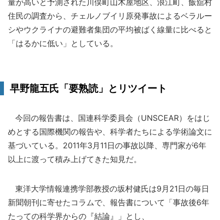
量が高いと予測された川俣町山木屋地区、浪江町、飯舘村
住民の調査から、チェルノブイリ原発事故によるベラルー
シやウクライナの避難者集団の平均被ばく線量に比べると
「はるかに低い」としている。
早野龍五氏「要熟読」とリツイート
今回の報告書は、国連科学委員会（UNSCEAR）をはじ
めとする国際機関の報告や、科学者たちによる学術論文に
基づいている。2011年3月11日の事故以降、専門家が6年
以上に渡って積み上げてきた知見だ。
東洋大学情報連携学部教授の坂村健氏は9月21日の毎日
新聞朝刊に寄せたコラムで、報告書について「事故後6年
たっての科学界からの『結論』」とし、