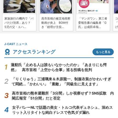
家族旅行の機内で「パ
高市首相の被災地視察
「マンガワン」第三者
コ
パだけ別席」あり？
動画が炎上 BGM付
委報告書の編集者「G
「
5児の父・エハ...
き「総理が主役...
氏」は成田卓哉...
げ
J-CAST ニュース
アクセスランキング
もっと見る
蓮舫氏「止める人は誰もいなかったのか」「あまりにも愕
然」 高市首相「上空から合掌」巡る投稿を批判
「りくりゅう」三浦璃来＆木原龍一、制服衣装がかわいすぎ
て悶絶...「かわいい」「素敵」「同級生に見えます」
高市首相の熊本避難所「3分間」しか視察せず？SNS拡散 内
閣広報官「51分間」だと否定
女子バレーNLで話題の美女・トルコ代表ギュネシュ、深めス
リット入りタイトな純白ドレスで色気ダダ漏れ