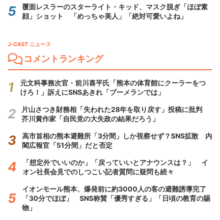
覆面レスラーのスターライト・キッド、マスク脱ぎ「ほぼ素
顔」ショット 「めっちゃ美人」「絶対可愛いよね」
J-CAST ニュース
コメントランキング
元文科事務次官・前川喜平氏「熊本の体育館にクーラーをつ
けろ！」訴えにSNSあきれ「ブーメランでは」
片山さつき財務相「失われた28年を取り戻す」投稿に批判
芥川賞作家「自民党の大失政の結果だろう」
高市首相の熊本避難所「3分間」しか視察せず？SNS拡散 内
閣広報官「51分間」だと否定
「想定外でいいのか」「戻っていいとアナウンスは？」 イ
オン社長会見でのしつこい記者質問に疑問も続々
イオンモール熊本、爆発前に約3000人の客の避難誘導完了
「30分でほぼ」 SNS称賛「優秀すぎる」「日頃の教育の賜
物」