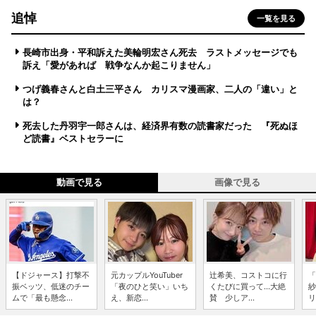
追悼
一覧を見る
長崎市出身・平和訴えた美輪明宏さん死去 ラストメッセージでも
訴え「愛があれば 戦争なんか起こりません」
つげ義春さんと白土三平さん カリスマ漫画家、二人の「違い」と
は？
死去した丹羽宇一郎さんは、経済界有数の読書家だった 『死ぬほ
ど読書』ベストセラーに
動画で見る
画像で見る
【ドジャース】打撃不
元カップルYouTuber
辻希美、コストコに行
「
振ベッツ、低迷のチー
「夜のひと笑い」いち
くたびに買って...大絶
紗
ムで「最も懸念...
え、新恋...
賛 少しア...
リ