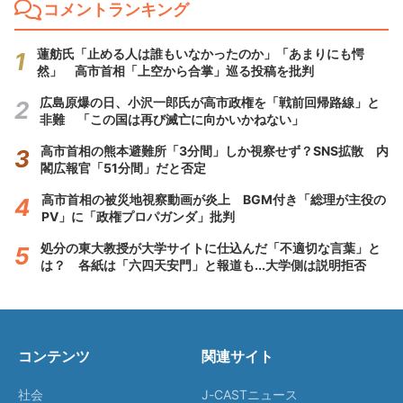
コメントランキング
蓮舫氏「止める人は誰もいなかったのか」「あまりにも愕
然」 高市首相「上空から合掌」巡る投稿を批判
広島原爆の日、小沢一郎氏が高市政権を「戦前回帰路線」と
非難 「この国は再び滅亡に向かいかねない」
高市首相の熊本避難所「3分間」しか視察せず？SNS拡散 内
閣広報官「51分間」だと否定
高市首相の被災地視察動画が炎上 BGM付き「総理が主役の
PV」に「政権プロパガンダ」批判
処分の東大教授が大学サイトに仕込んだ「不適切な言葉」と
は？ 各紙は「六四天安門」と報道も...大学側は説明拒否
コンテンツ
関連サイト
社会
J-CASTニュース