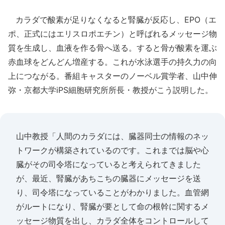
カラダで酸素が足りなくなると腎臓が反応し、EPO（エ
ポ、正式にはエリスロポエチン）と呼ばれるメッセージ物
質を生成し、血液を作る骨へ送る。すると骨が酸素を運ぶ
赤血球をどんどん増産する。これが水泳選手の持久力の向
上につながる。番組キャスターのノーベル賞学者、山中伸
弥・京都大学iPS細胞研究所所長・教授がこう説明した。
山中教授「人間のカラダには、臓器同士の情報のネッ
トワークが構築されているのです。これまでは脳や心
臓がその司令塔になっていると考えられてきました
が、最近、腎臓があちこちの臓器にメッセージを送
り、司令塔になっていることがわかりました。血管網
がルートになり、腎臓が要として命の根幹に関するメ
ッセージ物質を出し、カラダ全体をコントロールして