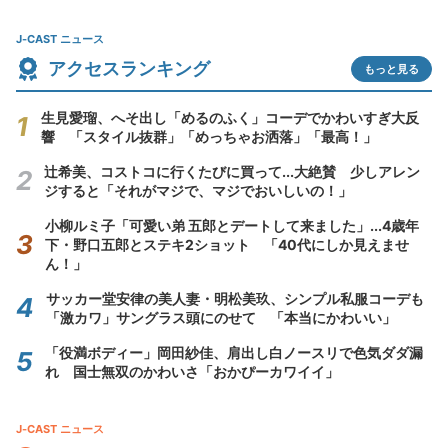
J-CAST ニュース
アクセスランキング
もっと見る
生見愛瑠、へそ出し「めるのふく」コーデでかわいすぎ大反
響 「スタイル抜群」「めっちゃお洒落」「最高！」
辻希美、コストコに行くたびに買って...大絶賛 少しアレン
ジすると「それがマジで、マジでおいしいの！」
小柳ルミ子「可愛い弟 五郎とデートして来ました」...4歳年
下・野口五郎とステキ2ショット 「40代にしか見えませ
ん！」
サッカー堂安律の美人妻・明松美玖、シンプル私服コーデも
「激カワ」サングラス頭にのせて 「本当にかわいい」
「役満ボディー」岡田紗佳、肩出し白ノースリで色気ダダ漏
れ 国士無双のかわいさ「おかぴーカワイイ」
J-CAST ニュース