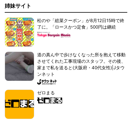
姉妹サイト
松のや「総菜クーポン」が8月12日15時で終
了に。「ロースかつ定食」500円は継続
道の真ん中で歩けなくなった所を抱えて移動
させてくれた工事現場のスタッフ。その後、
家まで私を送ると(大阪府・40代女性)|Jタウ
ンネット
ゼロまる