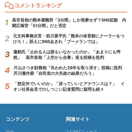
コメントランキング
高市首相の熊本避難所「3分間」しか視察せず？SNS拡散 内
閣広報官「51分間」だと否定
元文科事務次官・前川喜平氏「熊本の体育館にクーラーをつ
けろ！」訴えにSNSあきれ「ブーメランでは」
蓮舫氏「止める人は誰もいなかったのか」「あまりにも愕
然」 高市首相「上空から合掌」巡る投稿を批判
片山さつき財務相「失われた28年を取り戻す」投稿に批判
芥川賞作家「自民党の大失政の結果だろう」
「想定外でいいのか」「戻っていいとアナウンスは？」 イ
オン社長会見でのしつこい記者質問に疑問も続々
コンテンツ
関連サイト
社会
J-CASTニュース