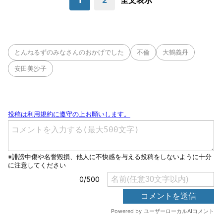
1
2
全文表示
とんねるずのみなさんのおかげでした
不倫
大鶴義丹
安田美沙子