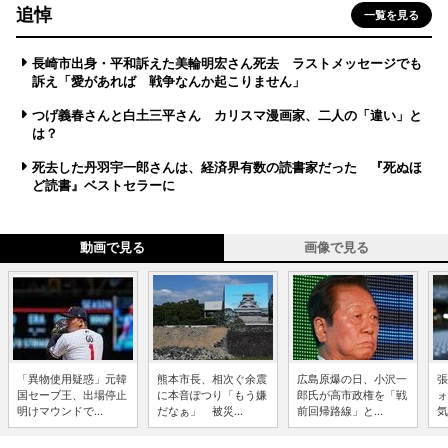
追悼
一覧を見る
長崎市出身・平和訴えた美輪明宏さん死去 ラストメッセージでも
訴え「愛があれば 戦争なんか起こりません」
つげ義春さんと白土三平さん カリスマ漫画家、二人の「違い」と
は？
死去した丹羽宇一郎さんは、経済界有数の読書家だった 『死ぬほ
ど読書』ベストセラーに
動画で見る
画像で見る
「異物使用疑惑」元韓
熊本市長、相次ぐ余震
広島原爆の日、小沢一
張
国セーブ王、出場停止
に本音ぽつり「もう嫌
郎氏が高市政権を「戦
ォ
明けマウンドで...
だなぁ」 被災...
前回帰路線」と...
気