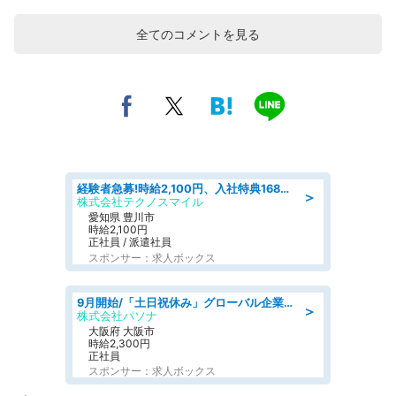
全てのコメントを見る
経験者急募!時給2,100円、入社特典168万円の自動車製造業務/トヨタ自動車/tutumi
＞
株式会社テクノスマイル
愛知県 豊川市
時給2,100円
正社員 / 派遣社員
スポンサー：求人ボックス
9月開始/「土日祝休み」グローバル企業での産業保健のお仕事/保健師/高時給/残業なし/服装自由
＞
株式会社パソナ
大阪府 大阪市
時給2,300円
正社員
スポンサー：求人ボックス