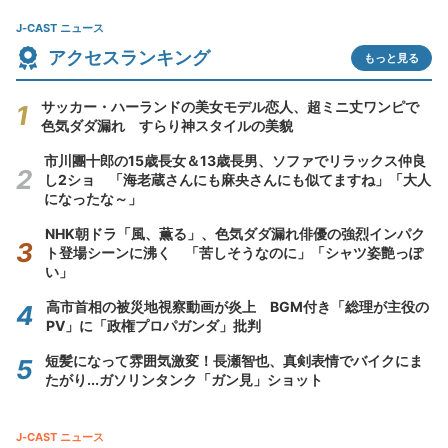
J-CAST ニュース
アクセスランキング
もっと見る
サッカー・ハーランドの美女モデル恋人、超ミニ丈ワンピで
色気ダダ漏れ すらり神スタイルの美貌
市川團十郎の15歳長女＆13歳長男、ソファでリラックス仲良
し2ショ 「海老蔵さんにも麻央さんにも似てますね」「大人
になったな～」
NHK朝ドラ「風、薫る」、色気ダダ漏れ俳優の強烈インパク
ト登場シーンに沸く 「苦しそうなのに」「シャツ姿艶っぽ
い」
高市首相の被災地視察動画が炎上 BGM付き「総理が主役の
PV」に「政権プロパガンダ」批判
短髪になって雰囲気激変！長瀬智也、真剣表情でバイクにま
たがり...ガソリンタンク「ガン見」ショット
J-CAST ニュース