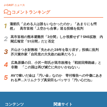
J-CAST ニュース
コメントランキング
蓮舫氏「止める人は誰もいなかったのか」「あまりにも愕
然」 高市首相「上空から合掌」巡る投稿を批判
高市首相の熊本避難所「3分間」しか視察せず？SNS拡散 内
閣広報官「51分間」だと否定
片山さつき財務相「失われた28年を取り戻す」投稿に批判
芥川賞作家「自民党の大失政の結果だろう」
広島原爆の日、小沢一郎氏が高市政権を「戦前回帰路線」と
非難 「この国は再び滅亡に向かいかねない」
AVで稼いだ金は「汚い金」なのか 寄付報告への中傷にあき
れる声...スリムクラブ真栄田もバッサリ「汚い心だね」
コンテンツ
関連サイト