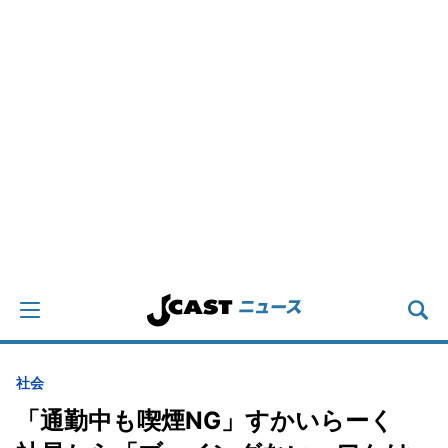
社会
「通勤中も喫煙NG」すかいらーく