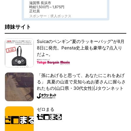
滋賀県 長浜市
時給1,500円～1,875円
正社員
スポンサー：求人ボックス
姉妹サイト
Suicaのペンギン"夏のラッキーバッグ"が8月
8日に発売。Pensta史上最も豪華な7点入り
だよ~。
「孫にあげると思って、あなたにこれをあげ
る」 真夏の山道で見知らぬお婆さんに握らさ
れたもの(山口県・30代女性)|Jタウンネット
ゼロまる