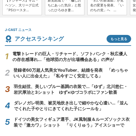
【ドジャース】キム・
新党結成で「「騙し討
「れいわ新選組」が党
登
ヘソン、大リーグ公式
ちにあった気分」と怒
名の変更を発表、「い
女
「PSロースタ...
ったひろゆき妻...
のちの党」へ ...
発
J-CAST ニュース
アクセスランキング
もっと見る
電撃トレードの巨人・リチャード、ソフトバンク・秋広優人
の存在感薄れ...「他球団の方が出場機会ある」の声が
登録者60万超人気美女YouTuber、結婚を発表 「めっちゃ
いい人に出会えた」「私今すごく安定してる」
羽生結弦、美しいブルー基調の衣装で...「ゆず」北川悠仁・
岩沢厚治と3ショット ゆず×ゆづコラボにファン歓喜
ダレノガレ明美、被災地炊き出しで細やかな心遣い...「並ん
でくれた子やとりにきてくれた子にシールを」
ドイツの美女フィギュア選手、JK風制服＆ルーズソックス衣
装で「激カワ」ショット 「りくりゅう」アイスショーで