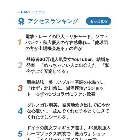
J-CAST ニュース
アクセスランキング
もっと見る
電撃トレードの巨人・リチャード、ソフト
バンク・秋広優人の存在感薄れ...「他球団
の方が出場機会ある」の声が
登録者60万超人気美女YouTuber、結婚を
発表 「めっちゃいい人に出会えた」「私
今すごく安定してる」
羽生結弦、美しいブルー基調の衣装で...
「ゆず」北川悠仁・岩沢厚治と3ショッ
ト ゆず×ゆづコラボにファン歓喜
ダレノガレ明美、被災地炊き出しで細やか
な心遣い...「並んでくれた子やとりにきて
くれた子にシールを」
ドイツの美女フィギュア選手、JK風制服＆
ルーズソックス衣装で「激カワ」ショッ
ト 「りくりゅう」アイスショーで