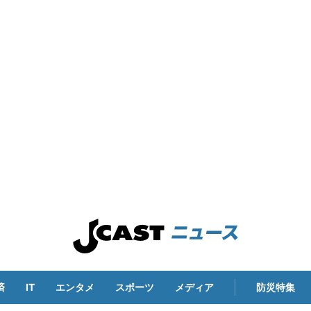
済
IT
エンタメ
スポーツ
メディア
防災特集