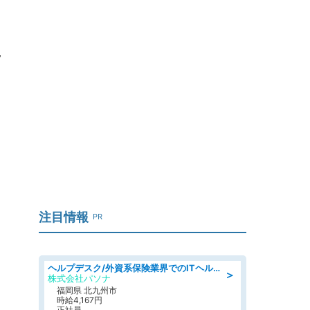
指
注目情報
PR
ヘルプデスク/外資系保険業界でのITヘルプデスク業務/駅近/即日勤務可/ヘルプデスク
＞
株式会社パソナ
福岡県 北九州市
時給4,167円
正社員