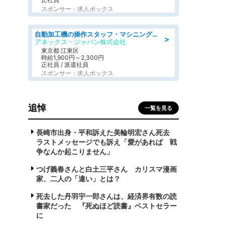
スポンサー：求人ボックス
自動加工機の操作スタッフ・マシニングセンタ/工業系卒歓迎/未経験OK/週休2日制/転勤なし/男女活躍
＞
アネックス・ジャパン株式会社
東京都 江東区
時給1,900円～2,300円
正社員 / 派遣社員
スポンサー：求人ボックス
追悼
一覧を見る
長崎市出身・平和訴えた美輪明宏さん死去
ラストメッセージでも訴え「愛があれば 戦
争なんか起こりません」
つげ義春さんと白土三平さん カリスマ漫画
家、二人の「違い」とは？
死去した丹羽宇一郎さんは、経済界有数の読
書家だった 『死ぬほど読書』ベストセラー
に