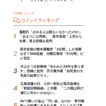
J-CAST ニュース
コメントランキング
蓮舫氏「止める人は誰もいなかったのか」
「あまりにも愕然」 高市首相「上空から
合掌」巡る投稿を批判
高市首相の熊本避難所「3分間」しか視察
せず？SNS拡散 内閣広報官「51分間」だ
と否定
片山さつき財務相「失われた28年を取り戻
す」投稿に批判 芥川賞作家「自民党の大
失政の結果だろう」
広島原爆の日、小沢一郎氏が高市政権を
「戦前回帰路線」と非難 「この国は再び
滅亡に向かいかねない」
AVで稼いだ金は「汚い金」なのか 寄付報
告への中傷にあきれる声...スリムクラブ真