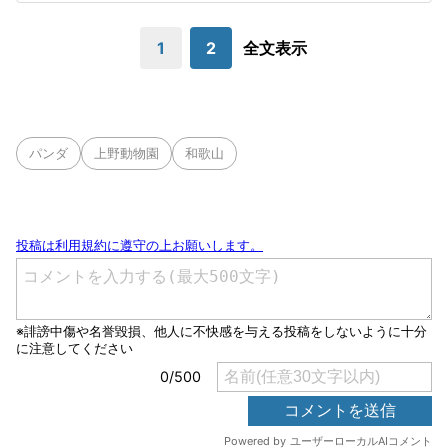
1
2
全文表示
パンダ
上野動物園
和歌山