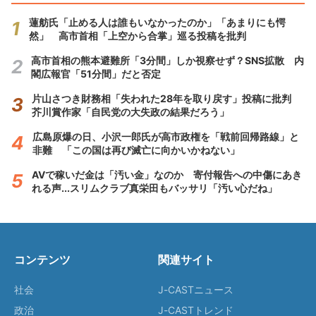
蓮舫氏「止める人は誰もいなかったのか」「あまりにも愕
然」 高市首相「上空から合掌」巡る投稿を批判
高市首相の熊本避難所「3分間」しか視察せず？SNS拡散 内
閣広報官「51分間」だと否定
片山さつき財務相「失われた28年を取り戻す」投稿に批判
芥川賞作家「自民党の大失政の結果だろう」
広島原爆の日、小沢一郎氏が高市政権を「戦前回帰路線」と
非難 「この国は再び滅亡に向かいかねない」
AVで稼いだ金は「汚い金」なのか 寄付報告への中傷にあき
れる声...スリムクラブ真栄田もバッサリ「汚い心だね」
コンテンツ
関連サイト
社会
J-CASTニュース
政治
J-CASTトレンド