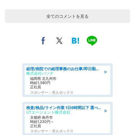
全てのコメントを見る
経理/病院での経理事務のお仕事/即日勤務可/車通勤可/経理/一般事務
＞
株式会社パソナ
福岡県 北九州市
時給1,380円
正社員
スポンサー：求人ボックス
検査/検品/ライン作業 1日6時間以下 選べる勤務時間 土日祝休 明るい髪色OK
＞
UTエージェント株式会社
京都府 南丹市
時給1,230円～
正社員
スポンサー：求人ボックス