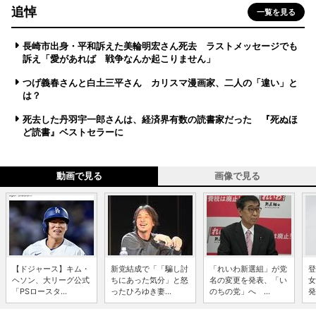
追悼
一覧を見る
長崎市出身・平和訴えた美輪明宏さん死去 ラストメッセージでも
訴え「愛があれば 戦争なんか起こりません」
つげ義春さんと白土三平さん カリスマ漫画家、二人の「違い」と
は？
死去した丹羽宇一郎さんは、経済界有数の読書家だった 『死ぬほ
ど読書』ベストセラーに
動画で見る
画像で見る
【ドジャース】キム・
新党結成で「「騙し討
「れいわ新選組」が党
登
ヘソン、大リーグ公式
ちにあった気分」と怒
名の変更を発表、「い
女
「PSロースタ...
ったひろゆき妻...
のちの党」へ ...
発