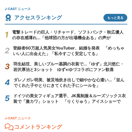
J-CAST ニュース
アクセスランキング
もっと見る
電撃トレードの巨人・リチャード、ソフトバンク・秋広優人
の存在感薄れ...「他球団の方が出場機会ある」の声が
登録者60万超人気美女YouTuber、結婚を発表 「めっちゃ
いい人に出会えた」「私今すごく安定してる」
羽生結弦、美しいブルー基調の衣装で...「ゆず」北川悠仁・
岩沢厚治と3ショット ゆず×ゆづコラボにファン歓喜
ダレノガレ明美、被災地炊き出しで細やかな心遣い...「並ん
でくれた子やとりにきてくれた子にシールを」
ドイツの美女フィギュア選手、JK風制服＆ルーズソックス衣
装で「激カワ」ショット 「りくりゅう」アイスショーで
J-CAST ニュース
コメントランキング