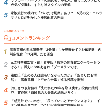
サッカー・ハーランドの美女モデル恋人、超ミニ丈ワンピで
色気ダダ漏れ すらり神スタイルの美貌
家族旅行の機内で「パパだけ別席」あり？ 5児の父・エハラ
マサヒロが明かした座席配置の理由
J-CAST ニュース
コメントランキング
高市首相の熊本避難所「3分間」しか視察せず？SNS拡散 内
閣広報官「51分間」だと否定
元文科事務次官・前川喜平氏「熊本の体育館にクーラーをつ
けろ！」訴えにSNSあきれ「ブーメランでは」
蓮舫氏「止める人は誰もいなかったのか」「あまりにも愕
然」 高市首相「上空から合掌」巡る投稿を批判
片山さつき財務相「失われた28年を取り戻す」投稿に批判
芥川賞作家「自民党の大失政の結果だろう」
「想定外でいいのか」「戻っていいとアナウンスは？」 イ
オン社長会見でのしつこい記者質問に疑問も続々