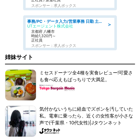
スポンサー：求人ボックス
事務/PC・データ入力/営業事務 日勤 土日祝休み オフィス家具の会社で一般事務
＞
UTエージェント株式会社
京都府 八幡市
時給1,320円～
正社員
スポンサー：求人ボックス
姉妹サイト
ミセスドーナツ全4種を実食レビュー!可愛さ
も食べ応えもばっちりで大満足。
気付かないうちに経血でズボンを汚していた
私。電車に乗ったら、近くの女性客が小さな
声で(千葉県・10代女性)|Jタウンネット