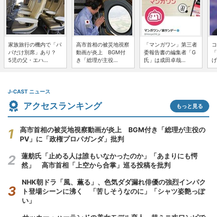
家族旅行の機内で「パ
高市首相の被災地視察
「マンガワン」第三者
コ
パだけ別席」あり？
動画が炎上 BGM付
委報告書の編集者「G
「
5児の父・エハ...
き「総理が主役...
氏」は成田卓哉...
げ
J-CAST ニュース
アクセスランキング
もっと見る
高市首相の被災地視察動画が炎上 BGM付き「総理が主役の
PV」に「政権プロパガンダ」批判
蓮舫氏「止める人は誰もいなかったのか」「あまりにも愕
然」 高市首相「上空から合掌」巡る投稿を批判
NHK朝ドラ「風、薫る」、色気ダダ漏れ俳優の強烈インパク
ト登場シーンに沸く 「苦しそうなのに」「シャツ姿艶っぽ
い」