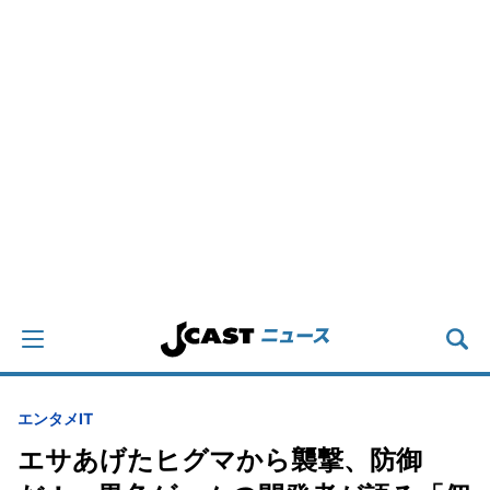
エンタメ
IT
エサあげたヒグマから襲撃、防御