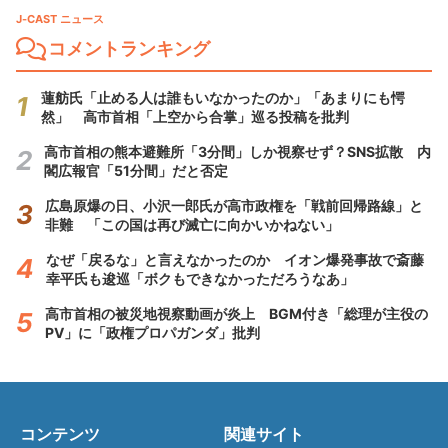
J-CAST ニュース
コメントランキング
蓮舫氏「止める人は誰もいなかったのか」「あまりにも愕
然」 高市首相「上空から合掌」巡る投稿を批判
高市首相の熊本避難所「3分間」しか視察せず？SNS拡散 内
閣広報官「51分間」だと否定
広島原爆の日、小沢一郎氏が高市政権を「戦前回帰路線」と
非難 「この国は再び滅亡に向かいかねない」
なぜ「戻るな」と言えなかったのか イオン爆発事故で斎藤
幸平氏も逡巡「ボクもできなかっただろうなあ」
高市首相の被災地視察動画が炎上 BGM付き「総理が主役の
PV」に「政権プロパガンダ」批判
コンテンツ
関連サイト