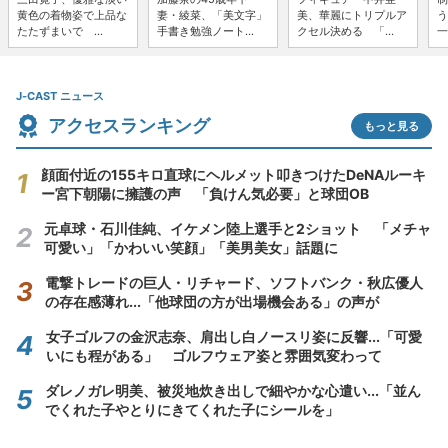
黄色の着物姿で上品な
妻・綾菜、「美文字」
美、華麗にトリプルア
う
たたずまいで ...
手書き勉強ノート...
クセル決める 「...
一
J-CAST ニュース
アクセスランキング
もっと見る
顔面付近の155キロ直球にヘルメット叩きつけたDeNAルーキ
ー宮下朝陽に擁護の声 「負けん気必要」と球団OB
元卓球・石川佳純、イケメン陸上選手と2ショット 「メチャ
可愛い」「かわいい笑顔」「美男美女」話題に
電撃トレードの巨人・リチャード、ソフトバンク・秋広優人
の存在感薄れ...「他球団の方が出場機会ある」の声が
女子ゴルフの金沢志奈、肩出し白ノースリ姿に反響...「可愛
いにも程がある」 ゴルフウェア姿と雰囲気変わって
ダレノガレ明美、被災地炊き出しで細やかな心遣い...「並ん
でくれた子やとりにきてくれた子にシールを」