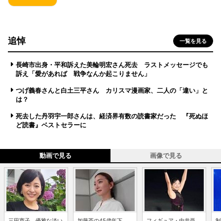
追悼
一覧を見る
長崎市出身・平和訴えた美輪明宏さん死去 ラストメッセージでも
訴え「愛があれば 戦争なんか起こりません」
つげ義春さんと白土三平さん カリスマ漫画家、二人の「違い」と
は？
死去した丹羽宇一郎さんは、経済界有数の読書家だった 『死ぬほ
ど読書』ベストセラーに
動画で見る
画像で見る
三田寛子、優雅な淡い
加藤茶の45歳年下
フィギュア・中井亜
制