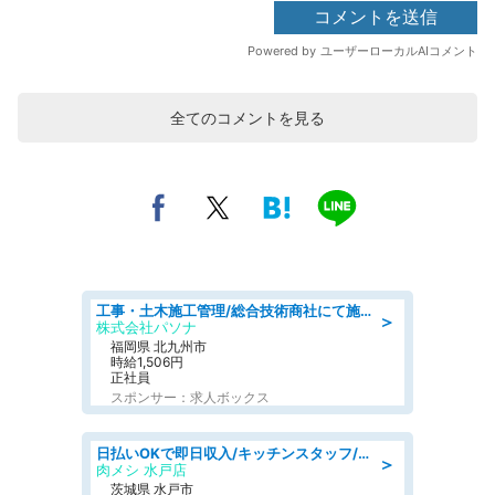
全てのコメントを見る
工事・土木施工管理/総合技術商社にて施工管理のお仕事/即日勤務可/車通勤可/工事・土木施工管理/生産・品質管理
＞
株式会社パソナ
福岡県 北九州市
時給1,506円
正社員
スポンサー：求人ボックス
日払いOKで即日収入/キッチンスタッフ/「原付免許必須」デリバリー業務など、自己成長可能な幅広い仕事に挑戦!髪型自由&ピアス・ネイルOK/茨城県/水戸市
＞
肉メシ 水戸店
茨城県 水戸市