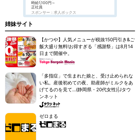
時給1,100円～
正社員
スポンサー：求人ボックス
姉妹サイト
【かつや】人気メニューが税抜150円引き&ご
飯大盛り無料!お得すぎる「感謝祭」は8月14
日まで開催中。
「多指症」で生まれた娘と、受け止められな
い私。産後初めての夜、助産師がミルクをあ
げてるのを見て...(静岡県・20代女性)|Jタウ
ンネット
ゼロまる