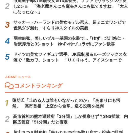
市川團十郎の15歳長女＆13歳長男、ソファでリラックス仲良
し2ショ 「海老蔵さんにも麻央さんにも似てますね」「大人
になったな～」
サッカー・ハーランドの美女モデル恋人、超ミニ丈ワンピで
色気ダダ漏れ すらり神スタイルの美貌
羽生結弦、美しいブルー基調の衣装で...「ゆず」北川悠仁・
岩沢厚治と3ショット ゆず×ゆづコラボにファン歓喜
ドイツの美女フィギュア選手、JK風制服＆ルーズソックス衣
装で「激カワ」ショット 「りくりゅう」アイスショーで
J-CAST ニュース
コメントランキング
蓮舫氏「止める人は誰もいなかったのか」「あまりにも愕
然」 高市首相「上空から合掌」巡る投稿を批判
高市首相の熊本避難所「3分間」しか視察せず？SNS拡散 内
閣広報官「51分間」だと否定
片山さつき財務相「失われた28年を取り戻す」投稿に批判