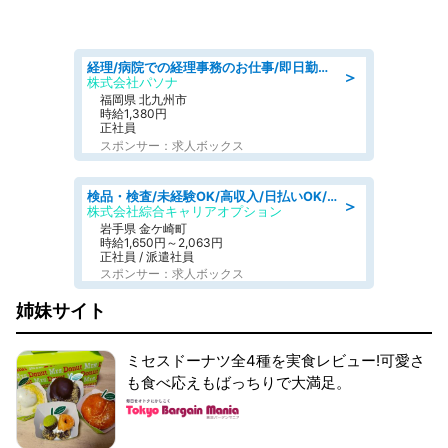
経理/病院での経理事務のお仕事/即日勤務可/車通勤可/経理/一般事務
＞
株式会社パソナ
福岡県 北九州市
時給1,380円
正社員
スポンサー：求人ボックス
検品・検査/未経験OK/高収入/日払いOK/交替制/20・30・40代活躍中
＞
株式会社綜合キャリアオプション
岩手県 金ケ崎町
時給1,650円～2,063円
正社員 / 派遣社員
スポンサー：求人ボックス
姉妹サイト
ミセスドーナツ全4種を実食レビュー!可愛さ
も食べ応えもばっちりで大満足。