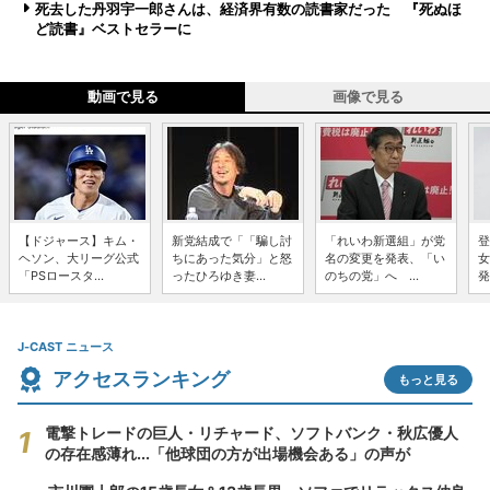
死去した丹羽宇一郎さんは、経済界有数の読書家だった 『死ぬほ
ど読書』ベストセラーに
動画で見る
画像で見る
【ドジャース】キム・
新党結成で「「騙し討
「れいわ新選組」が党
登
ヘソン、大リーグ公式
ちにあった気分」と怒
名の変更を発表、「い
女
「PSロースタ...
ったひろゆき妻...
のちの党」へ ...
発
J-CAST ニュース
アクセスランキング
もっと見る
電撃トレードの巨人・リチャード、ソフトバンク・秋広優人
の存在感薄れ...「他球団の方が出場機会ある」の声が