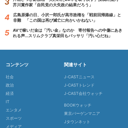
芥川賞作家「自民党の大失政の結果だろう」
広島原爆の日、小沢一郎氏が高市政権を「戦前回帰路線」と
非難 「この国は再び滅亡に向かいかねない」
AVで稼いだ金は「汚い金」なのか 寄付報告への中傷にあき
れる声...スリムクラブ真栄田もバッサリ「汚い心だね」
コンテンツ
関連サイト
社会
J-CASTニュース
政治
J-CASTトレンド
経済
J-CAST会社ウォッチ
IT
BOOKウォッチ
エンタメ
東京バーゲンマニア
スポーツ
Jタウンネット
メディア