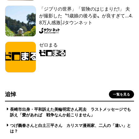
「ジブリの世界」「冒険のはじまりだ!」 夫
が撮影した〝1歳娘の後ろ姿〟が良すぎて...4.
8万人感激|Jタウンネット
ゼロまる
追悼
一覧を見る
長崎市出身・平和訴えた美輪明宏さん死去 ラストメッセージでも
訴え「愛があれば 戦争なんか起こりません」
つげ義春さんと白土三平さん カリスマ漫画家、二人の「違い」と
は？